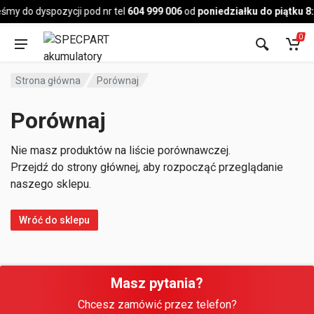
Pojazd
śmy do dyspozycji pod nr tel
604 999 006
od
poniedziałku do piątku 8
0
Strona główna
Porównaj
Porównaj
Nie masz produktów na liście porównawczej.
Przejdź do strony głównej, aby rozpocząć przeglądanie
naszego sklepu.
Wróć do sklepu
Masz pytania?
Chcesz zamówić przez telefon?