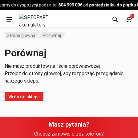
Pojazd
eśmy do dyspozycji pod nr tel
604 999 006
od
poniedziałku do piątku 
0
Strona główna
Porównaj
Porównaj
Nie masz produktów na liście porównawczej.
Przejdź do strony głównej, aby rozpocząć przeglądanie
naszego sklepu.
Wróć do sklepu
Masz pytania?
Chcesz zamówić przez telefon?