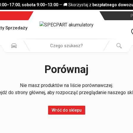
8:00–17:00
,
sobota 9:00–13:00
— 🚚 Skorzystaj z
bezpłatnego dowozu 
P
ty Sprzedaży
Porównaj
Nie masz produktów na liście porównawczej.
jdź do strony głównej, aby rozpocząć przeglądanie naszego sk
Wróć do sklepu