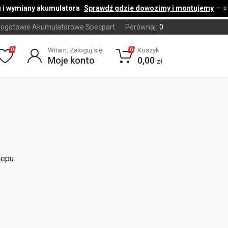
i wymiany akumulatora
Sprawdź gdzie dowozimy i montujemy
— ⭐
ogotowie Akumulatorowe Specpart
Porównaj:
0
Witam, Zaloguj się
Koszyk
0
0
Moje konto
0,00
zł
lepu.