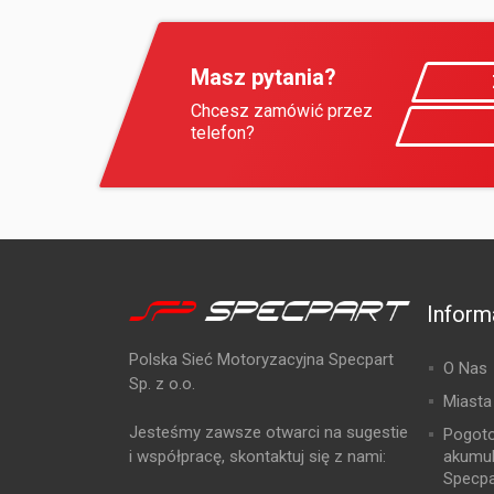
Masz pytania?
Chcesz zamówić przez
telefon?
Inform
Polska Sieć Motoryzacyjna Specpart
O Nas
Sp. z o.o.
Miasta
Jesteśmy zawsze otwarci na sugestie
Pogot
i współpracę, skontaktuj się z nami:
akumu
Specpa