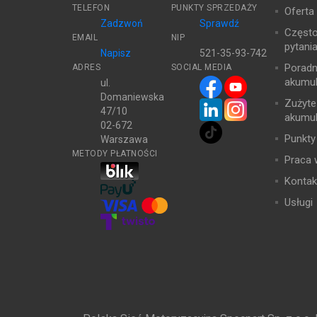
TELEFON
PUNKTY SPRZEDAŻY
Oferta
Zadzwoń
Sprawdź
Częst
EMAIL
NIP
pytani
Napisz
521-35-93-742
Poradn
ADRES
SOCIAL MEDIA
akumul
ul.
Domaniewska
Zużyte
47/10
akumul
02-672
Punkty
Warszawa
METODY PŁATNOŚCI
Praca 
Kontak
Usługi