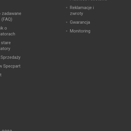
Reklamacje i
o zadawane
zwroty
a (FAQ)
Gwarancja
ik o
Monitoring
atorach
 stare
atory
 Sprzedaży
w Specpart
t