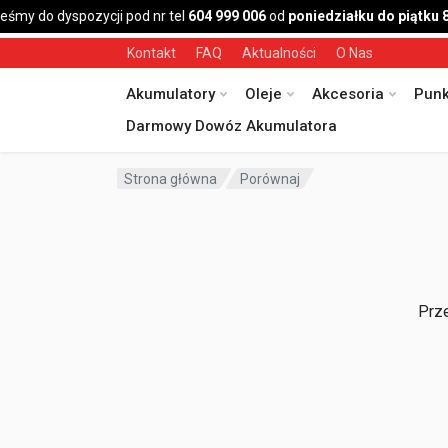
eśmy do dyspozycji pod nr tel
604 999 006
od
poniedziałku do piątku 
Kontakt
FAQ
Aktualności
O Nas
Akumulatory
Oleje
Akcesoria
Punk
Darmowy Dowóz Akumulatora
Strona główna
Porównaj
Prze