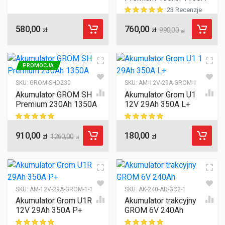
23 Recenzje
580,00
760,00
ocen klientów
zł
zł
990,00
zł
PROMOCJA
SKU:
GROM-SHD230
SKU:
AM-12V-29A-GROM-1
Akumulator GROM SHD
Akumulator Grom U1
Premium 230Ah 1350A
12V 29Ah 350A L+
910,00
180,00
ocen klientów
ocen klientów
zł
1260,00
zł
zł
SKU:
AM-12V-29A-GROM-1-1-1
SKU:
AK-240-AD-GC2-1
Akumulator Grom U1R
Akumulator trakcyjny
12V 29Ah 350A P+
GROM 6V 240Ah