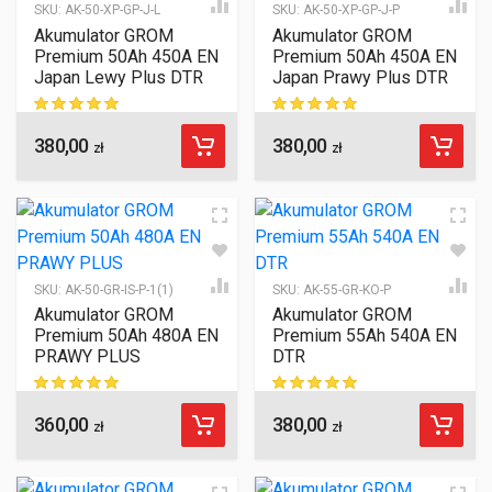
SKU:
AK-50-XP-GP-J-L
SKU:
AK-50-XP-GP-J-P
Akumulator GROM
Akumulator GROM
Premium 50Ah 450A EN
Premium 50Ah 450A EN
Japan Lewy Plus DTR
Japan Prawy Plus DTR
380,00
380,00
ocen klientów
ocen klientów
zł
zł
SKU:
AK-50-GR-IS-P-1(1)
SKU:
AK-55-GR-KO-P
Akumulator GROM
Akumulator GROM
Premium 50Ah 480A EN
Premium 55Ah 540A EN
PRAWY PLUS
DTR
360,00
380,00
ocen klientów
ocen klientów
zł
zł