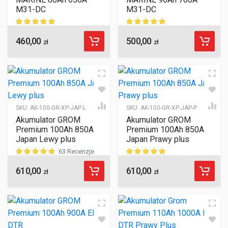
M31-DC
M31-DC
460,00
500,00
ocen klientów
ocen klientów
zł
zł
SKU:
AK-100-GR-XP-JAP-L
SKU:
AK-100-GR-XP-JAP-P
Akumulator GROM
Akumulator GROM
Premium 100Ah 850A
Premium 100Ah 850A
Japan Lewy plus
Japan Prawy plus
63 Recenzje
610,00
610,00
ocen klientów
ocen klientów
zł
zł