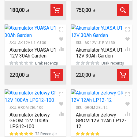
180,00
750,00
ocen klientów
ocen klientów
zł
zł
SKU:
AK-12V-U1-YU-30
SKU:
AK-12V-U1R-YU-30
Akumulator YUASA U1
Akumulator YUASA U1R
12V 30Ah Garden
12V 30Ah Garden
Brak recenzji
Brak recenzji
220,00
220,00
zł
zł
SKU:
GROM-ZEL-100
SKU:
GROM-ZEL-12
Akumulator żelowy
Akumulator żelowy
GROM 12V 100Ah
GROM 12V 12Ah LP12-
LPG12-100
12
72 Recenzje