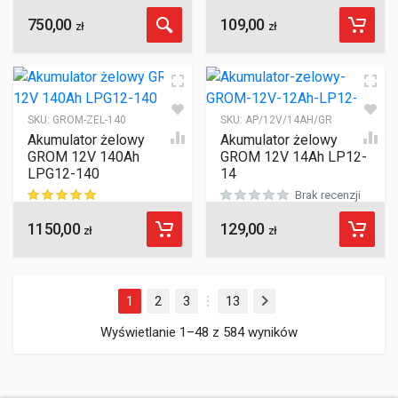
750,00
109,00
ocen klientów
ocen klientów
zł
zł
SKU:
GROM-ZEL-140
SKU:
AP/12V/14AH/GR
Akumulator żelowy
Akumulator żelowy
GROM 12V 140Ah
GROM 12V 14Ah LP12-
LPG12-140
14
Brak recenzji
1150,00
129,00
ocen klientów
zł
zł
1
2
3
13
Następny
…
Wyświetlanie 1–48 z 584 wyników