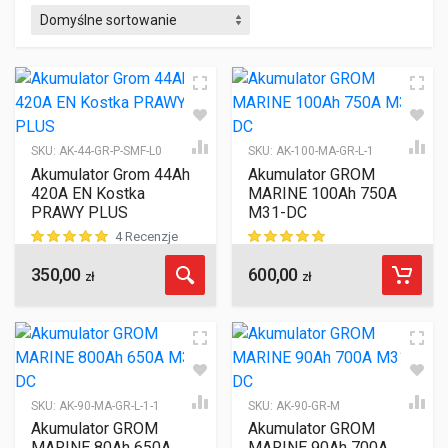
SKU:
AK-44-GR-P-SMF-L0
SKU:
AK-100-MA-GR-L-1
Akumulator Grom 44Ah
Akumulator GROM
420A EN Kostka
MARINE 100Ah 750A
PRAWY PLUS
M31-DC
4 Recenzje
350,00
600,00
ocen klientów
ocen klientów
zł
zł
SKU:
AK-90-MA-GR-L-1-1
SKU:
AK-90-GR-M
Akumulator GROM
Akumulator GROM
MARINE 80Ah 650A
MARINE 90Ah 700A