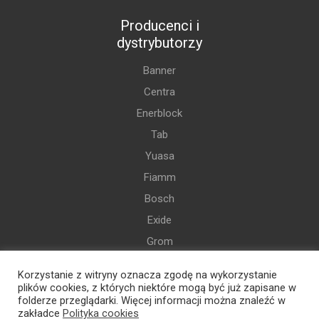
Producenci i
dystrybutorzy
Banner
Centra
Enerblock
Tab
Yuasa
Fiamm
Bosch
Exide
Grom
Varta
Korzystanie z witryny oznacza zgodę na wykorzystanie
i więcej
plików cookies, z których niektóre mogą być już zapisane w
folderze przeglądarki. Więcej informacji można znaleźć w
zakładce
Polityka cookies