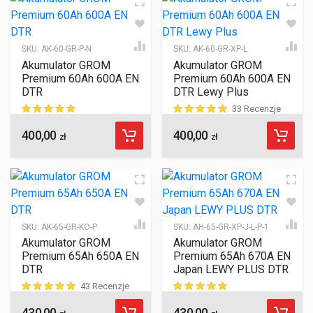
SKU:
AK-60-GR-P-N
SKU:
AK-60-GR-XP-L
Akumulator GROM
Akumulator GROM
Premium 60Ah 600A EN
Premium 60Ah 600A EN
DTR
DTR Lewy Plus
33 Recenzje
400,00
400,00
ocen klientów
ocen klientów
zł
zł
SKU:
AK-65-GR-KO-P
SKU:
AH-65-GR-XP-J-L-P-1
Akumulator GROM
Akumulator GROM
Premium 65Ah 650A EN
Premium 65Ah 670A EN
DTR
Japan LEWY PLUS DTR
43 Recenzje
430,00
430,00
ocen klientów
ocen klientów