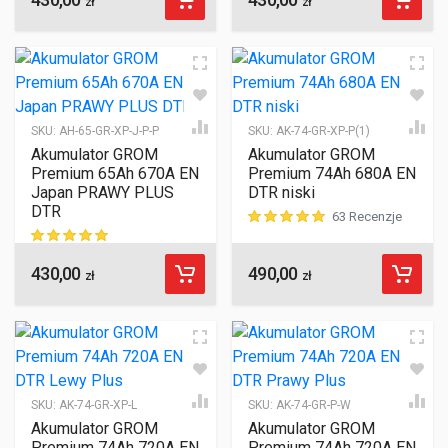
zł
zł
SKU:
AH-65-GR-XP-J-P-P
SKU:
AK-74-GR-XP-P(1)
Akumulator GROM
Akumulator GROM
Premium 65Ah 670A EN
Premium 74Ah 680A EN
Japan PRAWY PLUS
DTR niski
DTR
63 Recenzje
ocen klientów
430,00
490,00
ocen klientów
zł
zł
SKU:
AK-74-GR-XP-L
SKU:
AK-74-GR-P-W
Akumulator GROM
Akumulator GROM
Premium 74Ah 720A EN
Premium 74Ah 720A EN