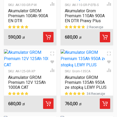
SKU:
AK-100-GR-P-W
SKU:
AK-110-GR-P-EFB-S
Akumulator GROM
Akumulator Grom
Premium 100Ah 900A
Premium 110Ah 900A
EN DTR
EN DTR Prawy Plus
2 Recenzje
590,00
680,00
ocen klientów
ocen klientów
zł
zł
SKU:
AK-125-GR-XP
SKU:
Grom-135CA
Akumulator GROM
Akumulator GROM
Premium 12V 125Ah
Premium 135Ah 950A
1000A CAT
ze stopką LEWY PLUS
34 Recenzje
680,00
760,00
ocen klientów
ocen klientów
zł
zł