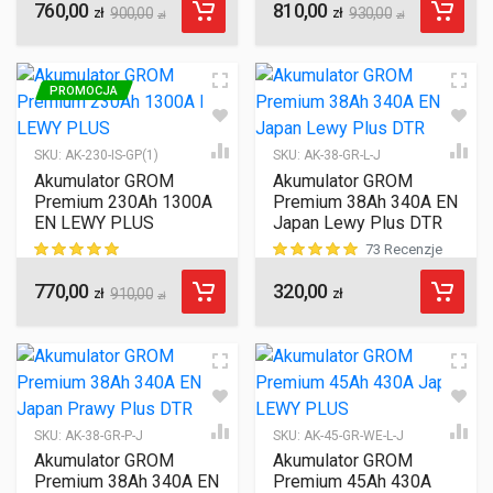
760,00
810,00
ocen klientów
ocen klientów
zł
900,00
zł
930,00
zł
zł
PROMOCJA
SKU:
AK-230-IS-GP(1)
SKU:
AK-38-GR-L-J
Akumulator GROM
Akumulator GROM
Premium 230Ah 1300A
Premium 38Ah 340A EN
EN LEWY PLUS
Japan Lewy Plus DTR
73 Recenzje
770,00
320,00
ocen klientów
ocen klientów
zł
910,00
zł
zł
SKU:
AK-38-GR-P-J
SKU:
AK-45-GR-WE-L-J
Akumulator GROM
Akumulator GROM
Premium 38Ah 340A EN
Premium 45Ah 430A