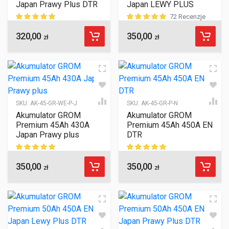
Japan Prawy Plus DTR
Japan LEWY PLUS
72 Recenzje
320,00
350,00
ocen klientów
ocen klientów
zł
zł
SKU:
AK-45-GR-WE-P-J
SKU:
AK-45-GR-P-N
Akumulator GROM
Akumulator GROM
Premium 45Ah 430A
Premium 45Ah 450A EN
Japan Prawy plus
DTR
350,00
350,00
ocen klientów
ocen klientów
zł
zł