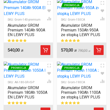
PROMOCJA
SKU:
Grom-140-premium
SKU:
Grom-150CA
Akumulator GROM
Akumulator GROM
Premium 140Ah 900A
Premium 150Ah 950A
EN LEWY PLUS
ze stopką LEWY PLUS
540,00
570,00
ocen klientów
ocen klientów
zł
zł
790,00
zł
PROMOCJA
PROMOCJA
SKU:
AK-180-GR-IS-P
SKU:
Grom-190CA
Akumulator GROM
Akumulator GROM
Premium 180Ah 1050A
Premium 190Ah 1100A
EN LEWY PLUS
ze stopką LEWY PLUS