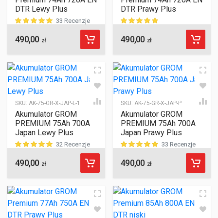
DTR Lewy Plus
DTR Prawy Plus
33 Recenzje
490,00
490,00
ocen klientów
ocen klientów
zł
zł
SKU:
AK-75-GR-X-JAP-L-1
SKU:
AK-75-GR-X-JAP-P
Akumulator GROM
Akumulator GROM
PREMIUM 75Ah 700A
PREMIUM 75Ah 700A
Japan Lewy Plus
Japan Prawy Plus
32 Recenzje
33 Recenzje
490,00
490,00
ocen klientów
ocen klientów
zł
zł