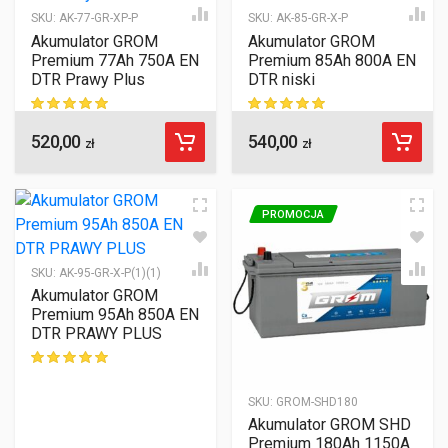
SKU:
AK-77-GR-XP-P
SKU:
AK-85-GR-X-P
Akumulator GROM
Akumulator GROM
Premium 77Ah 750A EN
Premium 85Ah 800A EN
DTR Prawy Plus
DTR niski
520,00
540,00
ocen klientów
ocen klientów
zł
zł
PROMOCJA
SKU:
AK-95-GR-X-P(1)(1)
Akumulator GROM
Premium 95Ah 850A EN
DTR PRAWY PLUS
ocen klientów
SKU:
GROM-SHD180
Akumulator GROM SHD
Premium 180Ah 1150A