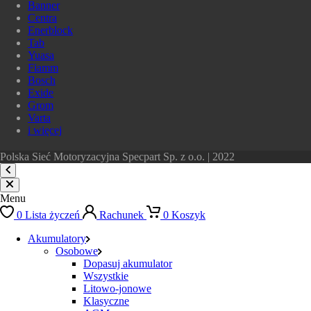
Banner
Centra
Enerblock
Tab
Yuasa
Fiamm
Bosch
Exide
Grom
Varta
i więcej
Polska Sieć Motoryzacyjna Specpart Sp. z o.o. | 2022
Menu
0
Lista życzeń
Rachunek
0
Koszyk
Akumulatory
Osobowe
Dopasuj akumulator
Wszystkie
Litowo-jonowe
Klasyczne