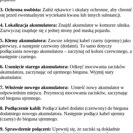
3. Ochrona osobista:
Załóż rękawice i okulary ochronne, aby chronić
się przed ewentualnymi wyciekami kwasu lub innych substancji.
4. Lokalizacja akumulatora:
Znajdź akumulator w komorze silnika.
Zazwyczaj znajduje się z jednej strony pod maską pojazdu.
5. Klemy akumulatora:
Zawsze zdejmuj kabel czarny (ujemny) jako
pierwszy, a następnie czerwony (dodatni). To samo dotyczy
podłączania nowego akumulatora – zaczynaj od koloru czerwonego, a
następnie czarnego.
6. Usunięcie starego akumulatora:
Odkręć mocowania zacisków
akumulatora, zaczynając od ujemnego bieguna. Wyjmij stary
akumulator.
7. Włożenie nowego akumulatora:
Umieść nowy akumulator w
odpowiednim miejscu. Przymocuj mocowania zacisków, zaczynając
od bieguna ujemnego.
8. Podłączenie kabli:
Podłącz kabel dodatni (czerwony) do bieguna
dodatniego nowego akumulatora. Następnie podłącz kabel ujemny
(czarny) do bieguna ujemnego.
9. Sprawdzenie połączeń:
Upewnij się, że zaciski są dokładnie