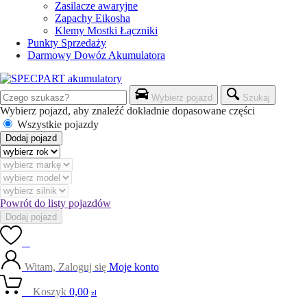
Zasilacze awaryjne
Zapachy Eikosha
Klemy Mostki Łączniki
Punkty Sprzedaży
Darmowy Dowóz Akumulatora
Wybierz pojazd
Szukaj
Wybierz pojazd, aby znaleźć dokładnie dopasowane części
Wszystkie pojazdy
Dodaj pojazd
Powrót do listy pojazdów
Dodaj pojazd
0
Witam, Zaloguj się
Moje konto
0
Koszyk
0,00
zł