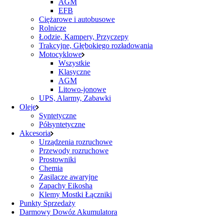
AGM
EFB
Ciężarowe i autobusowe
Rolnicze
Łodzie, Kampery, Przyczepy
Trakcyjne, Głębokiego rozładowania
Motocyklowe
Wszystkie
Klasyczne
AGM
Litowo-jonowe
UPS, Alarmy, Zabawki
Oleje
Syntetyczne
Półsyntetyczne
Akcesoria
Urządzenia rozruchowe
Przewody rozruchowe
Prostowniki
Chemia
Zasilacze awaryjne
Zapachy Eikosha
Klemy Mostki Łączniki
Punkty Sprzedaży
Darmowy Dowóz Akumulatora