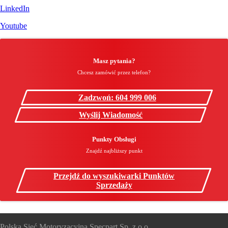
LinkedIn
Youtube
Masz pytania?
Chcesz zamówić przez telefon?
Zadzwoń: 604 999 006
Wyślij Wiadomość
Punkty Obsługi
Znajdź najbliższy punkt
Przejdź do wyszukiwarki Punktów
Sprzedaży
Polska Sieć Motoryzacyjna Specpart Sp. z o.o.