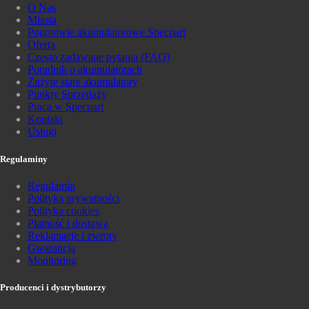
O Nas
Miasta
Pogotowie akumulatorowe Specpart
Oferta
Często zadawane pytania (FAQ)
Poradnik o akumulatorach
Zużyte stare akumulatory
Punkty Sprzedaży
Praca w Specpart
Kontakt
Usługi
Regulaminy
Regulamin
Polityka prywatności
Polityka cookies
Płatność i dostawa
Reklamacje i zwroty
Gwarancja
Monitoring
Producenci i dystrybutorzy