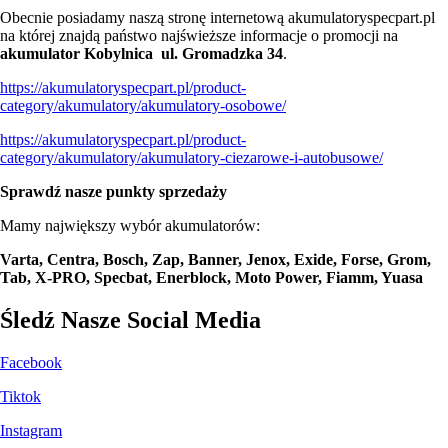
Obecnie posiadamy naszą stronę internetową akumulatoryspecpart.pl
na której znajdą państwo najświeższe informacje o promocji na
akumulator Kobylnica
ul. Gromadzka 34
.
https://akumulatoryspecpart.pl/product-
category/akumulatory/akumulatory-osobowe/
https://akumulatoryspecpart.pl/product-
category/akumulatory/akumulatory-ciezarowe-i-autobusowe/
Sprawdź nasze punkty sprzedaży
Mamy największy wybór akumulatorów:
Varta, Centra, Bosch, Zap, Banner, Jenox, Exide, Forse, Grom,
Tab, X-PRO, Specbat, Enerblock, Moto Power, Fiamm, Yuasa
Śledź Nasze Social Media
Facebook
Tiktok
Instagram