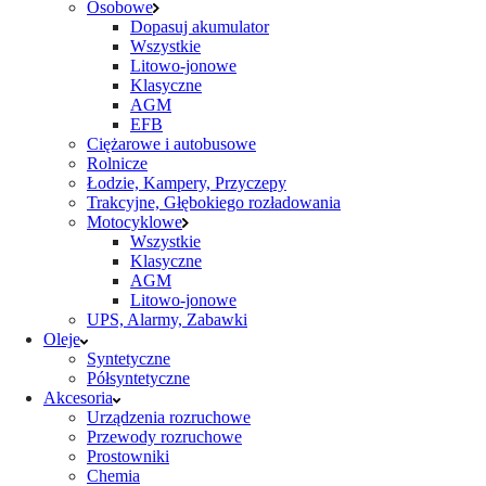
Osobowe
Dopasuj akumulator
Wszystkie
Litowo-jonowe
Klasyczne
AGM
EFB
Ciężarowe i autobusowe
Rolnicze
Łodzie, Kampery, Przyczepy
Trakcyjne, Głębokiego rozładowania
Motocyklowe
Wszystkie
Klasyczne
AGM
Litowo-jonowe
UPS, Alarmy, Zabawki
Oleje
Syntetyczne
Półsyntetyczne
Akcesoria
Urządzenia rozruchowe
Przewody rozruchowe
Prostowniki
Chemia