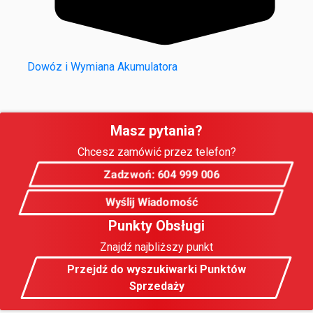
Dowóz i Wymiana Akumulatora
Masz pytania?
Chcesz zamówić przez telefon?
Zadzwoń: 604 999 006
Wyślij Wiadomość
Punkty Obsługi
Znajdź najbliższy punkt
Przejdź do wyszukiwarki Punktów
Sprzedaży