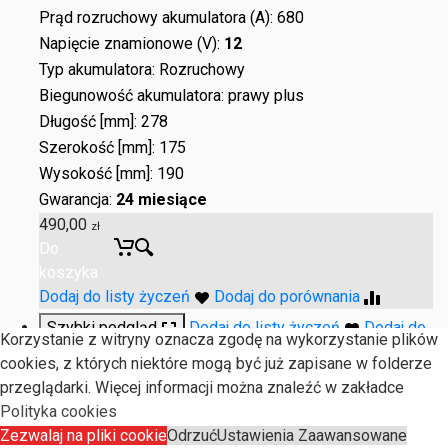
Prąd rozruchowy akumulatora (A): 680
Napięcie znamionowe (V):
12
Typ akumulatora: Rozruchowy
Biegunowość akumulatora: prawy plus
Długość [mm]: 278
Szerokość [mm]: 175
Wysokość [mm]: 190
Gwarancja:
24 miesiące
490,00
zł
Do
koszyka
Dodaj do listy życzeń
Dodaj do porównania
Szybki podgląd
Dodaj do listy życzeń
Dodaj do
Korzystanie z witryny oznacza zgodę na wykorzystanie plików
porównania
cookies, z których niektóre mogą być już zapisane w folderze
przeglądarki. Więcej informacji można znaleźć w zakładce
Polityka cookies
SKU:
AK-75-FI-PL-P-1
Zezwalaj na pliki cookie
Odrzuć
Ustawienia Zaawansowane