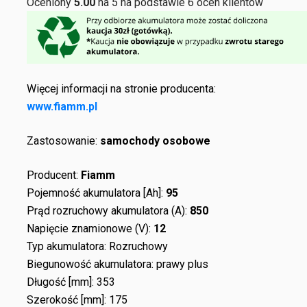
Oceniony
5.00
na 5 na podstawie
6
ocen klientów
Więcej informacji na stronie producenta:
www.fiamm.pl
Zastosowanie:
samochody osobowe
Producent:
Fiamm
Pojemność akumulatora [Ah]:
95
Prąd rozruchowy akumulatora (A):
850
Napięcie znamionowe (V):
12
Typ akumulatora: Rozruchowy
Biegunowość akumulatora: prawy plus
Długość [mm]: 353
Szerokość [mm]: 175