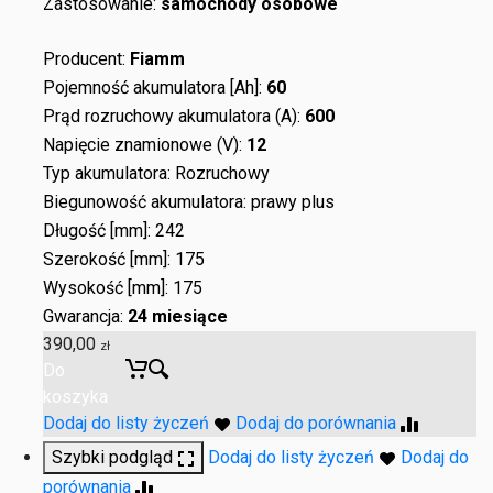
Zastosowanie:
samochody osobowe
Producent:
Fiamm
Pojemność akumulatora [Ah]:
60
Prąd rozruchowy akumulatora (A):
600
Napięcie znamionowe (V):
12
Typ akumulatora: Rozruchowy
Biegunowość akumulatora: prawy plus
Długość [mm]: 242
Szerokość [mm]: 175
Wysokość [mm]: 175
Gwarancja:
24 miesiące
390,00
zł
Do
koszyka
Dodaj do listy życzeń
Dodaj do porównania
Szybki podgląd
Dodaj do listy życzeń
Dodaj do
porównania