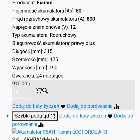
Producent:
Fiamm
Pojemność akumulatora [Ah]:
80
Prąd rozruchowy akumulatora (A):
800
Napięcie znamionowe (V):
12
Typ akumulatora: Rozruchowy
Biegunowość akumulatora: prawy plus
Długość [mm]: 315
Szerokość [mm]: 175
Wysokość [mm]: 190
Gwarancja: 24 miesiące
910,00
zł
Do
koszyka
Dodaj do listy życzeń
Dodaj do porównania
Szybki podgląd
Dodaj do listy życzeń
Dodaj do
porównania
SKU:
AK-FIAMM-1-1-1