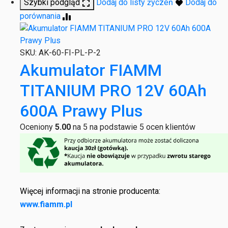
Szybki podgląd
Dodaj do listy życzeń
Dodaj do
porównania
SKU:
AK-60-FI-PL-P-2
Akumulator FIAMM
TITANIUM PRO 12V 60Ah
600A Prawy Plus
Oceniony
5.00
na 5 na podstawie
5
ocen klientów
Więcej informacji na stronie producenta:
www.fiamm.pl