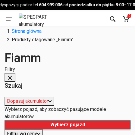
Pojazd
pozycji pod nr tel
604 999 006
od
poniedziałku do piątku 8:00–17:00
,
0
Strona główna
Produkty otagowane „Fiamm”
Fiamm
Filtry
Szukaj
Dopasuj akumulator
Wybierz pojazd, aby zobaczyć pasujące modele
akumulatorów.
Wybierz pojazd
Filtruj wg ceny