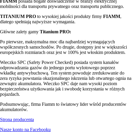
FIAMM
posiada bogate doświadczenie w branży elektrycznej
mobilności dla transportu prywatnego oraz transportu publicznego.
TITANIUM PRO
to wysokiej jakości produkty firmy
FIAMM
,
dlatego spełniają najwyższe wymagania.
Główne zalety gamy
Titanium PRO:
Po pierwsze, maksymalna moc dla najbardziej wymagających
współczesnych samochodów. Po drugie, dostępny jest w większości
europejskich rozmiarach oraz jest w 100% jest włoskim produktem.
Wieczko SPC (Safety Power Checked) posiada system kanałów
odprowadzania gazów do jednego portu wylotowego poprzez
wkładkę antywybuchową. Ten system powoduje zredukowanie do
zera ryzyka powstania okazjonalnego iskrzenia lub otwartego ognia na
zewnątrz akumulatora. Wieczko SPC daje nam wysoki poziom
bezpieczeństwa użytkowania jak i swobodę korzystania w różnych
pojazdach.
Podsumowując, firma Fiamm to światowy lider wśród producentów
akumulatorów.
Strona producenta
Nasze konto na Facebooku