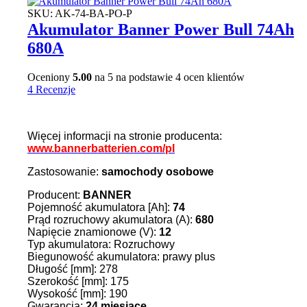
SKU:
AK-74-BA-PO-P
Akumulator Banner Power Bull 74Ah
680A
Oceniony
5.00
na 5 na podstawie
4
ocen klientów
4 Recenzje
Więcej informacji na stronie producenta:
www.bannerbatterien.com/pl
Zastosowanie:
samochody osobowe
Producent:
BANNER
Pojemność akumulatora [Ah]:
74
Prąd rozruchowy akumulatora (A):
680
Napięcie znamionowe (V):
12
Typ akumulatora: Rozruchowy
Biegunowość akumulatora: prawy plus
Długość [mm]: 278
Szerokość [mm]: 175
Wysokość [mm]: 190
Gwarancja:
24 miesiące