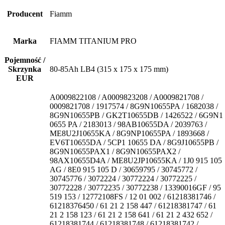
Producent
Fiamm
Marka
FIAMM TITANIUM PRO
Pojemność /
Skrzynka
80-85Ah LB4 (315 x 175 x 175 mm)
EUR
A0009822108 / A0009823208 / A0009821708 /
0009821708 / 1917574 / 8G9N10655PA / 1682038 /
8G9N10655PB / GK2T10655DB / 1426522 / 6G9N1
0655 PA / 2183013 / 98AB10655DA / 2039763 /
ME8U2J10655KA / 8G9NP10655PA / 1893668 /
EV6T10655DA / 5CP1 10655 DA / 8G9J10655PB /
8G9N10655PAX1 / 8G9N10655PAX2 /
98AX10655D4A / ME8U2JP10655KA / 1J0 915 105
AG / 8E0 915 105 D / 30659795 / 30745772 /
30745776 / 3072224 / 30772224 / 30772225 /
30772228 / 30772235 / 30772238 / 13390016GF / 95
519 153 / 12772108FS / 12 01 002 / 61218381746 /
61218376450 / 61 21 2 158 447 / 61218381747 / 61
21 2 158 123 / 61 21 2 158 641 / 61 21 2 432 652 /
61218381744 / 61218381748 / 61218381742 /