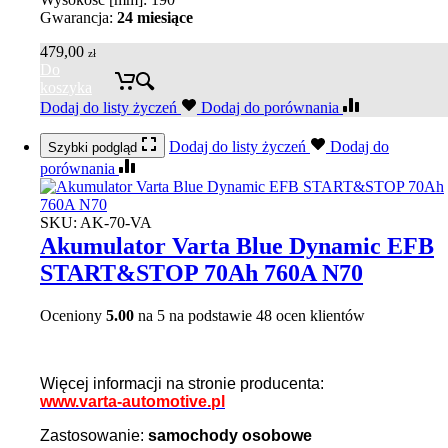
Gwarancja:
24 miesiące
479,00
zł
Do
koszyka
Dodaj do listy życzeń
Dodaj do porównania
Dodaj do listy życzeń
Dodaj do
Szybki podgląd
porównania
SKU:
AK-70-VA
Akumulator Varta Blue Dynamic EFB
START&STOP 70Ah 760A N70
Oceniony
5.00
na 5 na podstawie
48
ocen klientów
Więcej informacji na stronie producenta:
www.varta-automotive.pl
Zastosowanie:
samochody osobowe