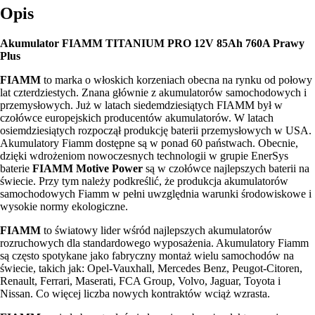
Opis
Akumulator FIAMM TITANIUM PRO 12V 85Ah 760A Prawy
Plus
FIAMM
to marka o włoskich korzeniach obecna na rynku od połowy
lat czterdziestych. Znana głównie z akumulatorów samochodowych i
przemysłowych. Już w latach siedemdziesiątych FIAMM był w
czołówce europejskich producentów akumulatorów. W latach
osiemdziesiątych rozpoczął produkcję baterii przemysłowych w USA.
Akumulatory Fiamm dostępne są w ponad 60 państwach. Obecnie,
dzięki wdrożeniom nowoczesnych technologii w grupie EnerSys
baterie
FIAMM Motive Power
są w czołówce najlepszych baterii na
świecie. Przy tym należy podkreślić, że produkcja akumulatorów
samochodowych Fiamm w pełni uwzględnia warunki środowiskowe i
wysokie normy ekologiczne.
FIAMM
to światowy lider wśród najlepszych akumulatorów
rozruchowych dla standardowego wyposażenia. Akumulatory Fiamm
są często spotykane jako fabryczny montaż wielu samochodów na
świecie, takich jak: Opel-Vauxhall, Mercedes Benz, Peugot-Citoren,
Renault, Ferrari, Maserati, FCA Group, Volvo, Jaguar, Toyota i
Nissan. Co więcej liczba nowych kontraktów wciąż wzrasta.