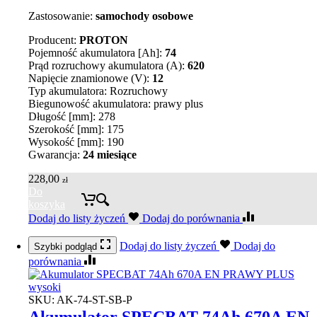
Zastosowanie:
samochody osobowe
Producent:
PROTON
Pojemność akumulatora [Ah]:
74
Prąd rozruchowy akumulatora (A):
620
Napięcie znamionowe (V):
12
Typ akumulatora: Rozruchowy
Biegunowość akumulatora: prawy plus
Długość [mm]: 278
Szerokość [mm]: 175
Wysokość [mm]: 190
Gwarancja:
24 miesiące
228,00
zł
Do
koszyka
Dodaj do listy życzeń
Dodaj do porównania
Dodaj do listy życzeń
Dodaj do
Szybki podgląd
porównania
SKU:
AK-74-ST-SB-P
Akumulator SPECBAT 74Ah 670A EN