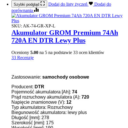
Dodaj do listy życzeń
Dodaj do
Szybki podgląd
porównania
SKU:
AK-74-GR-XP-L
Akumulator GROM Premium 74Ah
720A EN DTR Lewy Plus
Oceniony
5.00
na 5 na podstawie
33
ocen klientów
33 Recenzje
Zastosowanie:
samochody osobowe
Producent:
DTR
Pojemność akumulatora [Ah]:
74
Prąd rozruchowy akumulatora (A):
720
Napięcie znamionowe (V):
12
Typ akumulatora: Rozruchowy
Biegunowość akumulatora: lewy plus
Długość [mm]: 278
Szerokość [mm]: 175
Wysokość [mm]: 190