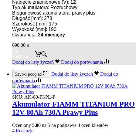
Napięcie znamionowe (V):
12
Typ akumulatora: Rozruchowy
Biegunowość akumulatora: prawy plus
Długość [mm]: 278
Szerokość [mm]: 175
Wysokość [mm]: 190
Gwarancja:
24
miesięcy
690,00
zł
Do
koszyka
Dodaj do listy życzeń
Dodaj do porównania
Dodaj do listy życzeń
Dodaj do
Szybki podgląd
porównania
SKU:
AK-80-FI-PL-P
Akumulator FIAMM TITANIUM PRO
12V 80Ah 730A Prawy Plus
Oceniony
5.00
na 5 na podstawie
4
ocen klientów
4 Recenzje