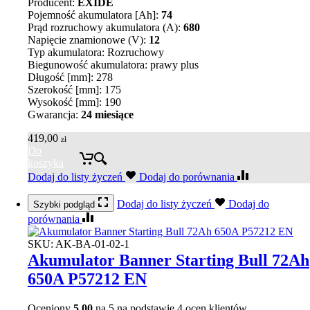
Producent:
EXIDE
Pojemność akumulatora [Ah]:
74
Prąd rozruchowy akumulatora (A):
680
Napięcie znamionowe (V):
12
Typ akumulatora: Rozruchowy
Biegunowość akumulatora: prawy plus
Długość [mm]: 278
Szerokość [mm]: 175
Wysokość [mm]: 190
Gwarancja:
24 miesiące
419,00
zł
Do
koszyka
Dodaj do listy życzeń
Dodaj do porównania
Dodaj do listy życzeń
Dodaj do
Szybki podgląd
porównania
SKU:
AK-BA-01-02-1
Akumulator Banner Starting Bull 72Ah
650A P57212 EN
Oceniony
5.00
na 5 na podstawie
4
ocen klientów