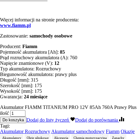
Więcej informacji na stronie producenta:
www.fiamm.pl
Zastosowanie:
samochody osobowe
Producent:
Fiamm
Pojemność akumulatora [Ah]:
85
Prąd rozruchowy akumulatora (A): 760
Napięcie znamionowe (V):
12
Typ akumulatora: Rozruchowy
Biegunowość akumulatora: prawy plus
Długość [mm]: 315
Szerokość [mm]: 175
Wysokość [mm]: 175
Gwarancja:
24 miesiące
Akumulator FIAMM TITANIUM PRO 12V 85Ah 760A Prawy Plus
ilość
Dodaj do listy życzeń
Dodaj do porównania
Do koszyka
Tagi:
Akumulator Rozruchowy
Akumulator samochodowy
Fiamm
Okazje
Akumulatory
Oleje silnikowe
Akcesoria
Chemia motoryzacyjna
Zapachy