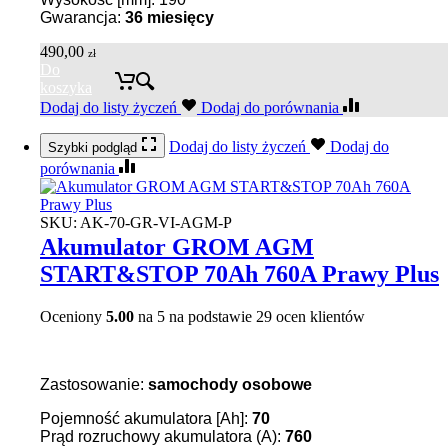
Gwarancja:
36
miesięcy
490,00
zł
Do
koszyka
Dodaj do listy życzeń
Dodaj do porównania
Dodaj do listy życzeń
Dodaj do
Szybki podgląd
porównania
SKU:
AK-70-GR-VI-AGM-P
Akumulator GROM AGM
START&STOP 70Ah 760A Prawy Plus
Oceniony
5.00
na 5 na podstawie
29
ocen klientów
Zastosowanie:
samochody osobowe
Pojemność akumulatora [Ah]:
70
Prąd rozruchowy akumulatora (A):
760