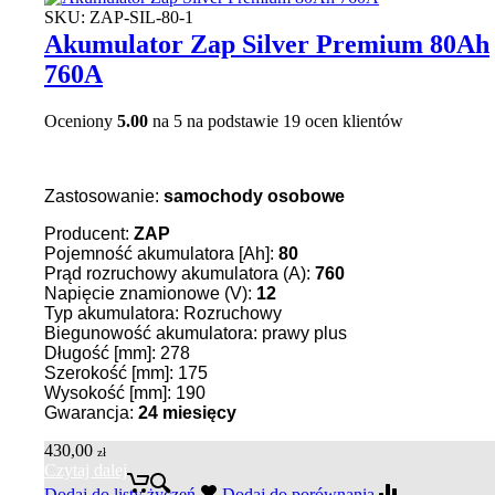
SKU:
ZAP-SIL-80-1
Akumulator Zap Silver Premium 80Ah
760A
Oceniony
5.00
na 5 na podstawie
19
ocen klientów
Zastosowanie:
samochody osobowe
Producent:
ZAP
Pojemność akumulatora [Ah]:
80
Prąd rozruchowy akumulatora (A):
760
Napięcie znamionowe (V):
12
Typ akumulatora: Rozruchowy
Biegunowość akumulatora: prawy plus
Długość [mm]: 278
Szerokość [mm]: 175
Wysokość [mm]: 190
Gwarancja:
24
miesięcy
430,00
zł
Czytaj dalej
Dodaj do listy życzeń
Dodaj do porównania