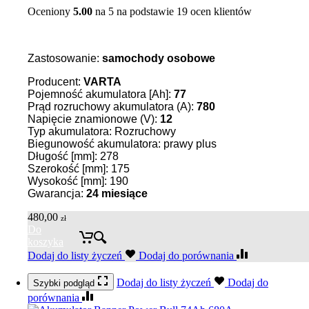
Oceniony
5.00
na 5 na podstawie
19
ocen klientów
Zastosowanie:
samochody osobowe
Producent:
VARTA
Pojemność akumulatora [Ah]:
77
Prąd rozruchowy akumulatora (A):
780
Napięcie znamionowe (V):
12
Typ akumulatora: Rozruchowy
Biegunowość akumulatora: prawy plus
Długość [mm]: 278
Szerokość [mm]: 175
Wysokość [mm]: 190
Gwarancja:
24 miesiące
480,00
zł
Do
koszyka
Dodaj do listy życzeń
Dodaj do porównania
Dodaj do listy życzeń
Dodaj do
Szybki podgląd
porównania