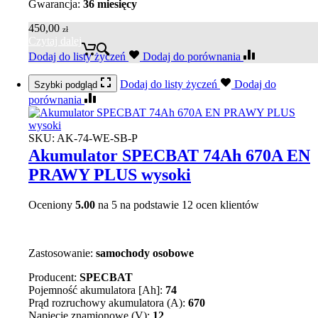
Gwarancja:
36 miesięcy
450,00
zł
Czytaj dalej
Dodaj do listy życzeń
Dodaj do porównania
Dodaj do listy życzeń
Dodaj do
Szybki podgląd
porównania
SKU:
AK-74-WE-SB-P
Akumulator SPECBAT 74Ah 670A EN
PRAWY PLUS wysoki
Oceniony
5.00
na 5 na podstawie
12
ocen klientów
Zastosowanie:
samochody osobowe
Producent:
SPECBAT
Pojemność akumulatora [Ah]:
74
Prąd rozruchowy akumulatora (A):
670
Napięcie znamionowe (V):
12