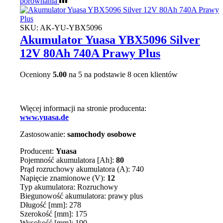
porównania
SKU:
AK-YU-YBX5096
Akumulator Yuasa YBX5096 Silver
12V 80Ah 740A Prawy Plus
Oceniony
5.00
na 5 na podstawie
8
ocen klientów
Więcej informacji na stronie producenta:
www.yuasa.de
Zastosowanie:
samochody osobowe
Producent:
Yuasa
Pojemność akumulatora [Ah]:
80
Prąd rozruchowy akumulatora (A): 740
Napięcie znamionowe (V):
12
Typ akumulatora: Rozruchowy
Biegunowość akumulatora: prawy plus
Długość [mm]: 278
Szerokość [mm]: 175
Wysokość [mm]: 190