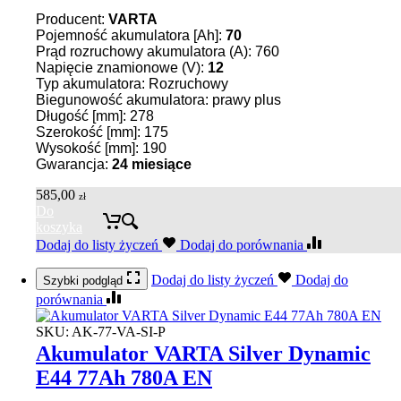
Producent:
VARTA
Pojemność akumulatora [Ah]:
70
Prąd rozruchowy akumulatora (A): 760
Napięcie znamionowe (V):
12
Typ akumulatora: Rozruchowy
Biegunowość akumulatora: prawy plus
Długość [mm]: 278
Szerokość [mm]: 175
Wysokość [mm]: 190
Gwarancja:
24 miesiące
585,00
zł
Do
koszyka
Dodaj do listy życzeń
Dodaj do porównania
Dodaj do listy życzeń
Dodaj do
Szybki podgląd
porównania
SKU:
AK-77-VA-SI-P
Akumulator VARTA Silver Dynamic
E44 77Ah 780A EN