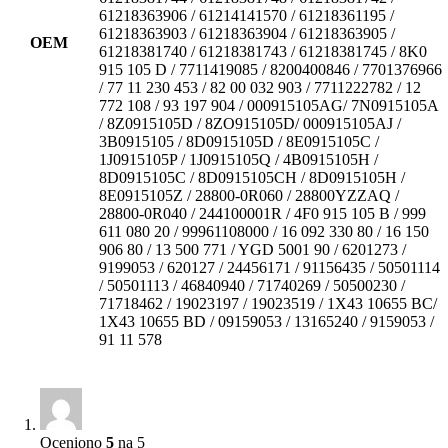
61218363906 / 61214141570 / 61218361195 /
61218363903 / 61218363904 / 61218363905 /
OEM
61218381740 / 61218381743 / 61218381745 / 8K0
915 105 D / 7711419085 / 8200400846 / 7701376966
/ 77 11 230 453 / 82 00 032 903 / 7711222782 / 12
772 108 / 93 197 904 / 000915105AG/ 7N0915105A
/ 8Z0915105D / 8ZO915105D/ 000915105AJ /
3B0915105 / 8D0915105D / 8E0915105C /
1J0915105P / 1J0915105Q / 4B0915105H /
8D0915105C / 8D0915105CH / 8D0915105H /
8E0915105Z / 28800-0R060 / 28800YZZAQ /
28800-0R040 / 244100001R / 4F0 915 105 B / 999
611 080 20 / 99961108000 / 16 092 330 80 / 16 150
906 80 / 13 500 771 / YGD 5001 90 / 6201273 /
9199053 / 620127 / 24456171 / 91156435 / 50501114
/ 50501113 / 46840940 / 71740269 / 50500230 /
71718462 / 19023197 / 19023519 / 1X43 10655 BC/
1X43 10655 BD / 09159053 / 13165240 / 9159053 /
91 11 578
Oceniono
5
na 5