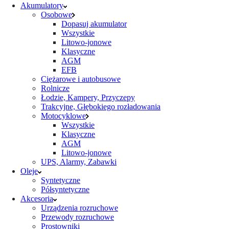
Akumulatory
Osobowe
Dopasuj akumulator
Wszystkie
Litowo-jonowe
Klasyczne
AGM
EFB
Ciężarowe i autobusowe
Rolnicze
Łodzie, Kampery, Przyczepy
Trakcyjne, Głębokiego rozładowania
Motocyklowe
Wszystkie
Klasyczne
AGM
Litowo-jonowe
UPS, Alarmy, Zabawki
Oleje
Syntetyczne
Półsyntetyczne
Akcesoria
Urządzenia rozruchowe
Przewody rozruchowe
Prostowniki