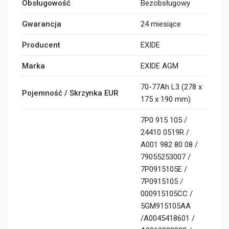
Obsługowość
Bezobsługowy
Gwarancja
24 miesiące
Producent
EXIDE
Marka
EXIDE AGM
70-77Ah L3 (278 x
Pojemność / Skrzynka EUR
175 x 190 mm)
7P0 915 105 /
24410 0519R /
A001 982 80 08 /
79055253007 /
7P0915105E /
7P0915105 /
000915105CC /
5GM915105AA
/A0045418601 /