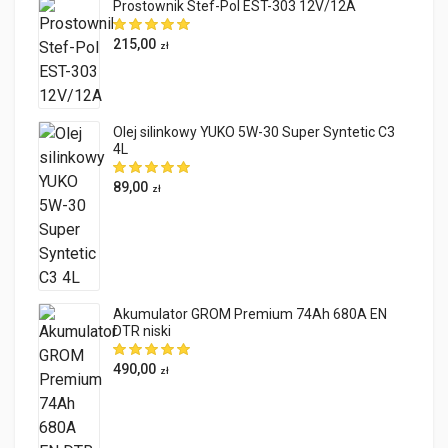
Prostownik Stef-Pol EST-303 12V/12A
215,00
zł
Olej silinkowy YUKO 5W-30 Super Syntetic C3
4L
89,00
zł
Akumulator GROM Premium 74Ah 680A EN
DTR niski
490,00
zł