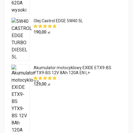
Olej Castrol EDGE 5W40 5L
190,00
zł
Akumulator motocyklowy EXIDE ETX9-BS
YTX9-BS 12V 8Ah 120A EN L+
129,00
zł