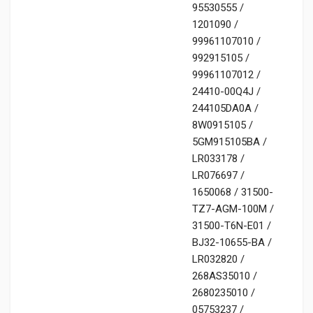
95530555 /
1201090 /
99961107010 /
992915105 /
99961107012 /
24410-00Q4J /
244105DA0A /
8W0915105 /
5GM915105BA /
LR033178 /
LR076697 /
1650068 / 31500-
TZ7-AGM-100M /
31500-T6N-E01 /
BJ32-10655-BA /
LR032820 /
268AS35010 /
2680235010 /
05753237 /