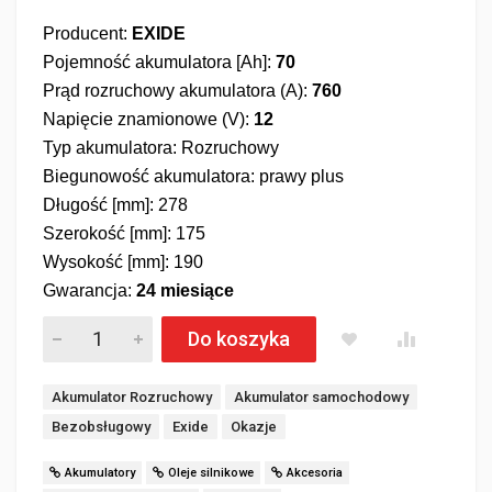
Producent:
EXIDE
Pojemność akumulatora [Ah]:
70
Prąd rozruchowy akumulatora (A):
760
Napięcie znamionowe (V):
12
Typ akumulatora: Rozruchowy
Biegunowość akumulatora: prawy plus
Długość [mm]: 278
Szerokość [mm]: 175
Wysokość [mm]: 190
Gwarancja:
24 miesiące
Akumulator EXIDE AGM START&STOP EK700 70Ah 760A EN il
Do koszyka
Akumulator Rozruchowy
Akumulator samochodowy
Bezobsługowy
Exide
Okazje
Akumulatory
Oleje silnikowe
Akcesoria