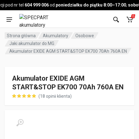
Pojazd
 pod nr tel
604 999 006
od
poniedziałku do piątku 8:00–17:00
,
sobota
0
Strona główna
Akumulatory
Osobowe
Jaki akumulator do MG
Akumulator EXIDE AGM START&STOP EK700 70Ah 760A EN
Akumulator EXIDE AGM
START&STOP EK700 70Ah 760A EN
(
18
opinii klienta)
ocen klientów