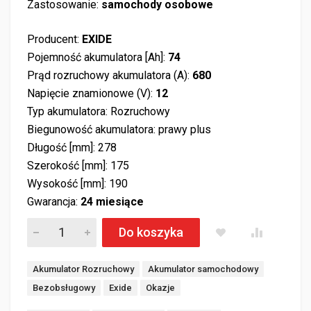
Zastosowanie:
samochody osobowe
Producent:
EXIDE
Pojemność akumulatora [Ah]:
74
Prąd rozruchowy akumulatora (A):
680
Napięcie znamionowe (V):
12
Typ akumulatora: Rozruchowy
Biegunowość akumulatora: prawy plus
Długość [mm]: 278
Szerokość [mm]: 175
Wysokość [mm]: 190
Gwarancja:
24 miesiące
Akumulator Exide Excell 74Ah 680A EB740 EN PRAWY PLUS il
Do koszyka
Akumulator Rozruchowy
Akumulator samochodowy
Bezobsługowy
Exide
Okazje