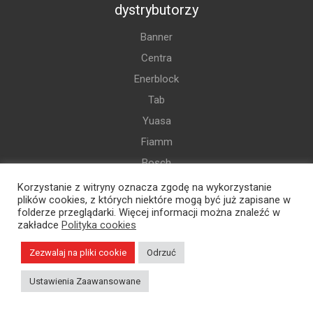
dystrybutorzy
Banner
Centra
Enerblock
Tab
Yuasa
Fiamm
Bosch
Exide
Korzystanie z witryny oznacza zgodę na wykorzystanie
plików cookies, z których niektóre mogą być już zapisane w
Grom
folderze przeglądarki. Więcej informacji można znaleźć w
zakładce
Polityka cookies
Varta
i więcej
Zezwalaj na pliki cookie
Odrzuć
Ustawienia Zaawansowane