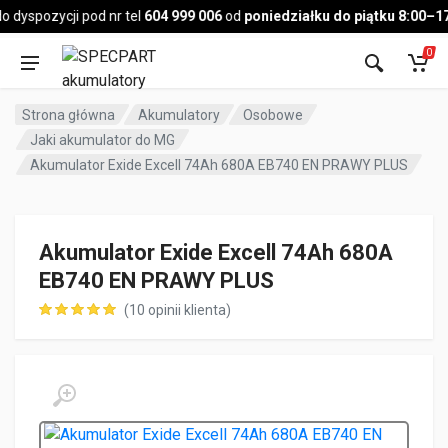
Pojazd
dyspozycji pod nr tel
604 999 006
od
poniedziałku do piątku 8:00–17:
0
Strona główna
Akumulatory
Osobowe
Jaki akumulator do MG
Akumulator Exide Excell 74Ah 680A EB740 EN PRAWY PLUS
Akumulator Exide Excell 74Ah 680A
EB740 EN PRAWY PLUS
(
10
opinii klienta)
ocen klientów