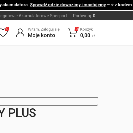
akumulatora
Sprawdź gdzie dowozimy i montujemy
— ⭐
z kodem [ C
ogotowie Akumulatorowe Specpart
Porównaj:
0
Witam, Zaloguj się
Koszyk
0
0
Moje konto
0,00
zł
Y PLUS