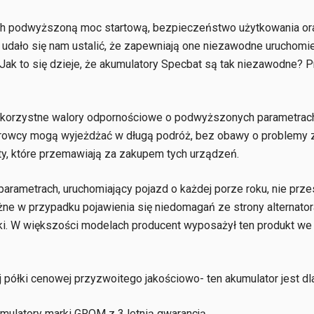
ich podwyższoną moc startową, bezpieczeństwo użytkowania ora
ii udało się nam ustalić, że zapewniają one niezawodne uruchomi
Jak to się dzieje, że akumulatory Specbat są tak niezawodne? P
y korzystne walory odpornościowe o podwyższonych parametrach
erowcy mogą wyjeżdżać w długą podróż, bez obawy o problemy z
uty, które przemawiają za zakupem tych urządzeń.
parametrach, uruchomiający pojazd o każdej porze roku, nie pr
ne w przypadku pojawienia się niedomagań ze strony alternator
ki. W większości modelach producent wyposażył ten produkt we
 półki cenowej przyzwoitego jakościowo- ten akumulator jest dla
ulatory marki GROM z 3 letnią gwarancją.