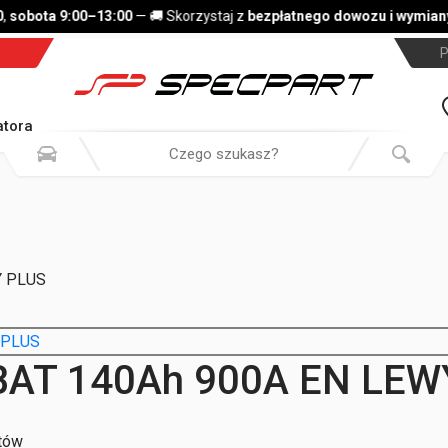
sobota 9:00–13:00
— 🚚 Skorzystaj z
bezpłatnego dowozu i wymiany 
P
tora
Y PLUS
BAT 140Ah 900A EN LEW
tów