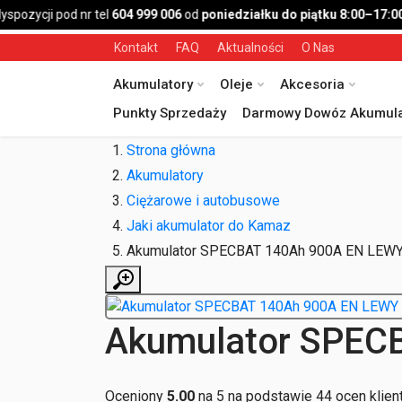
ozycji pod nr tel
604 999 006
od
poniedziałku do piątku 8:00–17:00
,
Kontakt
FAQ
Aktualności
O Nas
Akumulatory
Oleje
Akcesoria
Punkty Sprzedaży
Darmowy Dowóz Akumula
Strona główna
Akumulatory
Ciężarowe i autobusowe
Jaki akumulator do Kamaz
Akumulator SPECBAT 140Ah 900A EN LEW
Akumulator SPEC
Oceniony
5.00
na 5 na podstawie
44
ocen klien