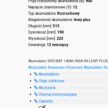
Prąd rozruchowy akumulatora (A):
900
Napięcie znamionowe (V):
12
Typ akumulatora:
Rozruchowy
Biegunowość akumulatora:
lewy plus
Długość [mm]:
513
Szerokość [mm]:
190
Wysokość [mm]:
223
Gwarancja:
12 miesięcy
Akumulator SPECBAT 140Ah 900A EN LEWY PLUS 
Akumulator Kwasowo-Ołowiowy
Akumulator R
Akumulatory
Oleje silnikowe
Akcesoria
Chemia motoryzacyjna
Zapachy