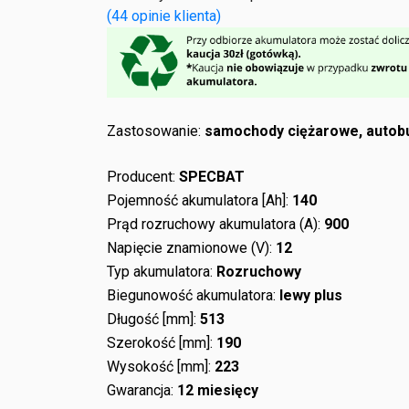
(
44
opinie klienta)
Zastosowanie:
samochody ciężarowe, autobu
Producent:
SPECBAT
Pojemność akumulatora [Ah]:
140
Prąd rozruchowy akumulatora (A):
900
Napięcie znamionowe (V):
12
Typ akumulatora:
Rozruchowy
Biegunowość akumulatora:
lewy plus
Długość [mm]:
513
Szerokość [mm]:
190
Wysokość [mm]:
223
Gwarancja:
12 miesięcy