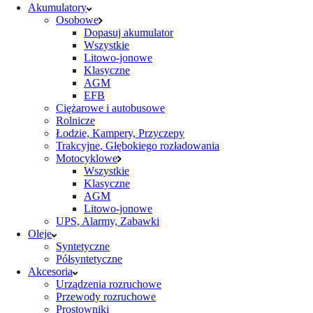
Akumulatory
Osobowe
Dopasuj akumulator
Wszystkie
Litowo-jonowe
Klasyczne
AGM
EFB
Ciężarowe i autobusowe
Rolnicze
Łodzie, Kampery, Przyczepy
Trakcyjne, Głębokiego rozładowania
Motocyklowe
Wszystkie
Klasyczne
AGM
Litowo-jonowe
UPS, Alarmy, Zabawki
Oleje
Syntetyczne
Półsyntetyczne
Akcesoria
Urządzenia rozruchowe
Przewody rozruchowe
Prostowniki