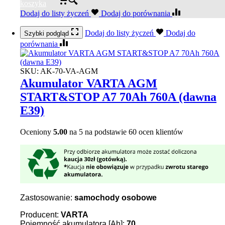
koszyka
Dodaj do listy życzeń
Dodaj do porównania
Dodaj do listy życzeń
Dodaj do
Szybki podgląd
porównania
SKU:
AK-70-VA-AGM
Akumulator VARTA AGM
START&STOP A7 70Ah 760A (dawna
E39)
Oceniony
5.00
na 5 na podstawie
60
ocen klientów
Zastosowanie:
samochody osobowe
Producent:
VARTA
Pojemność akumulatora [Ah]:
70