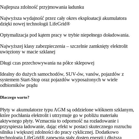
Najlepsza zdolność przyjmowania ładunku
Najwyższa wydajność przez cały okres eksploatacji akumulatora
dzięki nowej technologii LifeGrid®
Optymalizacja pod kątem pracy w trybie niepełnego doładowania.
Najwyższej klasy zabezpieczenia – szczelnie zamknięty elektrolit
uwięziony w macie szklanej
Długi czas przechowywania na półce sklepowej
Idealny do dużych samochodów, SUV-ów, vanów, pojazdów z
systemem Start-Stop oraz pojazdów wyposażonych w wiele
odbiorników prądu
Dlaczego warto?
Płyty w akumulatorze typu AGM są oddzielone włóknem szklanym,
które pochłania elektrolit i utrzymuje go w pobliżu materiału
aktywnego płyty. Wzmacnia to odporność na rozładowanie i
przyspiesza ładowanie, dając efekt w postaci skutecznego rozruchu
silnika i większej zdolności do pracy cyklicznej. Dodatkowo
technologia LifeGrid® zapewnia stały dostęp energii i dłuższą