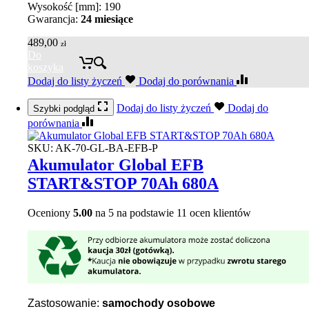
Wysokość [mm]: 190
Gwarancja:
24 miesiące
489,00
zł
Do
koszyka
Dodaj do listy życzeń
Dodaj do porównania
Dodaj do listy życzeń
Dodaj do
Szybki podgląd
porównania
SKU:
AK-70-GL-BA-EFB-P
Akumulator Global EFB
START&STOP 70Ah 680A
Oceniony
5.00
na 5 na podstawie
11
ocen klientów
Zastosowanie:
samochody osobowe