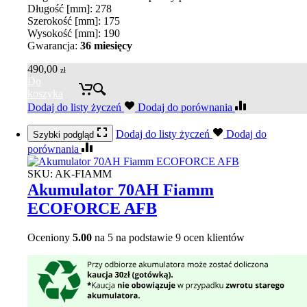
Długość [mm]: 278
Szerokość [mm]: 175
Wysokość [mm]: 190
Gwarancja:
36 miesięcy
490,00
zł
Do
koszyka
Dodaj do listy życzeń
Dodaj do porównania
Dodaj do listy życzeń
Dodaj do
Szybki podgląd
porównania
SKU:
AK-FIAMM
Akumulator 70AH Fiamm
ECOFORCE AFB
Oceniony
5.00
na 5 na podstawie
9
ocen klientów