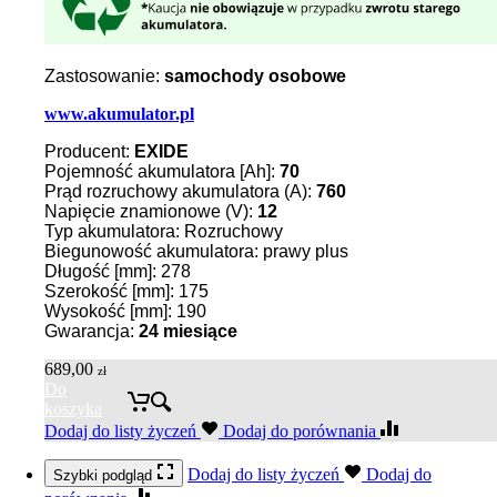
Zastosowanie:
samochody osobowe
www.akumulator.pl
Producent:
EXIDE
Pojemność akumulatora [Ah]:
70
Prąd rozruchowy akumulatora (A):
760
Napięcie znamionowe (V):
12
Typ akumulatora: Rozruchowy
Biegunowość akumulatora: prawy plus
Długość [mm]: 278
Szerokość [mm]: 175
Wysokość [mm]: 190
Gwarancja:
24 miesiące
689,00
zł
Do
koszyka
Dodaj do listy życzeń
Dodaj do porównania
Dodaj do listy życzeń
Dodaj do
Szybki podgląd