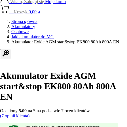
Witam, Zaloguj się
Moje konto
0
Koszyk
0,00
zł
Strona główna
Akumulatory
Osobowe
Jaki akumulator do MG
Akumulator Exide AGM start&stop EK800 80Ah 800A EN
Akumulator Exide AGM
start&stop EK800 80Ah 800A
EN
Oceniony
5.00
na 5 na podstawie
7
ocen klientów
(
7
opinii klienta)