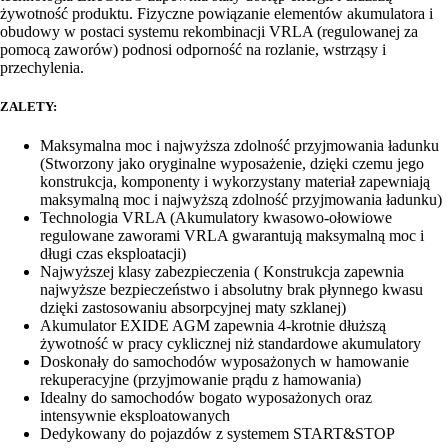
żywotność produktu. Fizyczne powiązanie elementów akumulatora i
obudowy w postaci systemu rekombinacji VRLA (regulowanej za
pomocą zaworów) podnosi odporność na rozlanie, wstrząsy i
przechylenia.
ZALETY:
Maksymalna moc i najwyższa zdolność przyjmowania ładunku
(Stworzony jako oryginalne wyposażenie, dzięki czemu jego
konstrukcja, komponenty i wykorzystany materiał zapewniają
maksymalną moc i najwyższą zdolność przyjmowania ładunku)
Technologia VRLA (Akumulatory kwasowo-ołowiowe
regulowane zaworami VRLA gwarantują maksymalną moc i
długi czas eksploatacji)
Najwyższej klasy zabezpieczenia ( Konstrukcja zapewnia
najwyższe bezpieczeństwo i absolutny brak płynnego kwasu
dzięki zastosowaniu absorpcyjnej maty szklanej)
Akumulator EXIDE AGM zapewnia 4-krotnie dłuższą
żywotność w pracy cyklicznej niż standardowe akumulatory
Doskonały do samochodów wyposażonych w hamowanie
rekuperacyjne (przyjmowanie prądu z hamowania)
Idealny do samochodów bogato wyposażonych oraz
intensywnie eksploatowanych
Dedykowany do pojazdów z systemem START&STOP