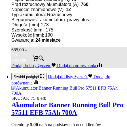
Prąd rozruchowy akumulatora (A):
760
Napięcie znamionowe (V):
12
Typ akumulatora: Rozruchowy
Biegunowość akumulatora: prawy plus
Długość [mm]: 278
Szerokość [mm]: 175
Wysokość [mm]: 190
Gwarancja:
24 miesiące
685,00
zł
Do
koszyka
Dodaj do listy życzeń
Dodaj do porównania
Dodaj do listy życzeń
Dodaj do
Szybki podgląd
porównania
SKU:
AK-75-b-efb
Akumulator Banner Running Bull Pro
57511 EFB 75Ah 700A
Oceniony
5.00
na 5 na podstawie
5
ocen klientów