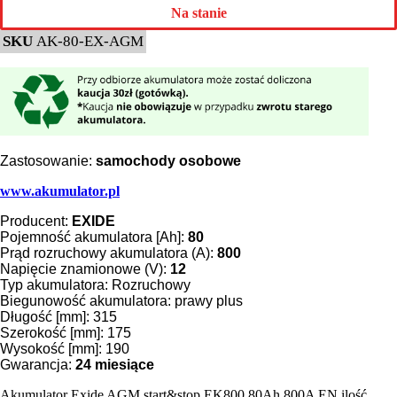
Na stanie
SKU
AK-80-EX-AGM
Zastosowanie:
samochody osobowe
www.akumulator.pl
Producent:
EXIDE
Pojemność akumulatora [Ah]:
80
Prąd rozruchowy akumulatora (A):
800
Napięcie znamionowe (V):
12
Typ akumulatora: Rozruchowy
Biegunowość akumulatora: prawy plus
Długość [mm]: 315
Szerokość [mm]: 175
Wysokość [mm]: 190
Gwarancja:
24 miesiące
Akumulator Exide AGM start&stop EK800 80Ah 800A EN ilość