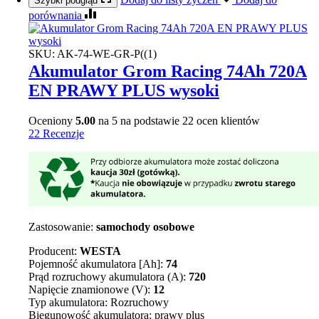
Szybki podgląd
porównania
SKU:
AK-74-WE-GR-P((1)
Akumulator Grom Racing 74Ah 720A
EN PRAWY PLUS wysoki
Oceniony
5.00
na 5 na podstawie
22
ocen klientów
22 Recenzje
Zastosowanie:
samochody osobowe
Producent:
WESTA
Pojemność akumulatora [Ah]:
74
Prąd rozruchowy akumulatora (A):
720
Napięcie znamionowe (V):
12
Typ akumulatora: Rozruchowy
Biegunowość akumulatora: prawy plus