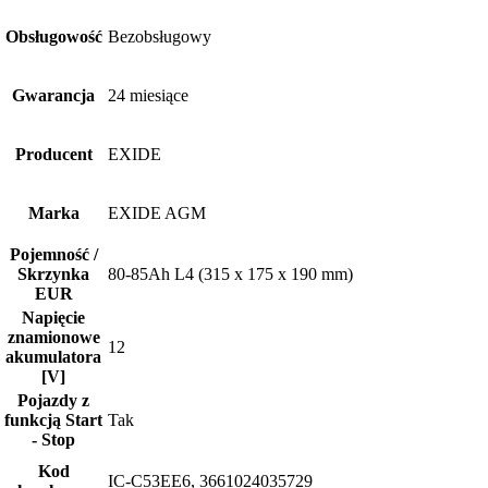
Obsługowość
Bezobsługowy
Gwarancja
24 miesiące
Producent
EXIDE
Marka
EXIDE AGM
Pojemność /
Skrzynka
80-85Ah L4 (315 x 175 x 190 mm)
EUR
Napięcie
znamionowe
12
akumulatora
[V]
Pojazdy z
funkcją Start
Tak
- Stop
Kod
IC-C53EE6, 3661024035729