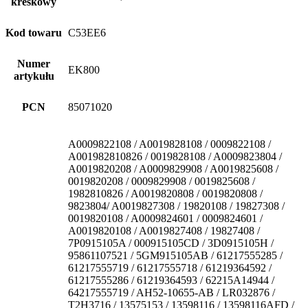
kreskowy
Kod towaru
C53EE6
Numer
EK800
artykułu
PCN
85071020
A0009822108 / A0019828108 / 0009822108 /
A001982810826 / 0019828108 / A0009823804 /
A0019820208 / A0009829908 / A0019825608 /
0019820208 / 0009829908 / 0019825608 /
1982810826 / A0019820808 / 0019820808 /
9823804/ A0019827308 / 19820108 / 19827308 /
0019820108 / A0009824601 / 0009824601 /
A0019820108 / A0019827408 / 19827408 /
7P0915105A / 000915105CD / 3D0915105H /
95861107521 / 5GM915105AB / 61217555285 /
61217555719 / 61217555718 / 61219364592 /
61217555286 / 61219364593 / 62215A14944 /
64217555719 / AH52-10655-AB / LR032876 /
T2H3716 / 13575153 / 13598116 / 13598116AFD /