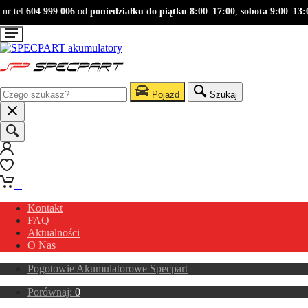
r tel
604 999 006
od
poniedziałku do piątku 8:00–17:00
,
sobota 9:00–13:00
Pojazd
Szukaj
0
0
Kontakt
FAQ
Aktualności
O Nas
Pogotowie Akumulatorowe Specpart
Porównaj:
0