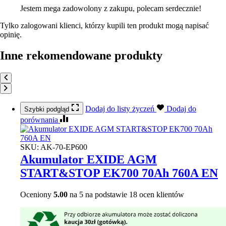
Jestem mega zadowolony z zakupu, polecam serdecznie!
Tylko zalogowani klienci, którzy kupili ten produkt mogą napisać
opinię.
Inne rekomendowane produkty
Dodaj do listy życzeń
Dodaj do
Szybki podgląd
porównania
SKU:
AK-70-EP600
Akumulator EXIDE AGM
START&STOP EK700 70Ah 760A EN
Oceniony
5.00
na 5 na podstawie
18
ocen klientów