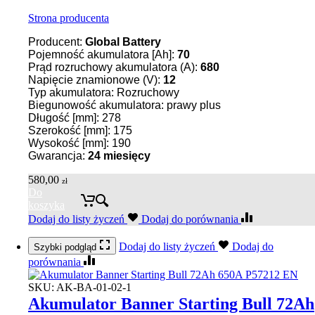
Strona producenta
Producent:
Global Battery
Pojemność akumulatora [Ah]:
70
Prąd rozruchowy akumulatora (A):
680
Napięcie znamionowe (V):
12
Typ akumulatora: Rozruchowy
Biegunowość akumulatora: prawy plus
Długość [mm]: 278
Szerokość [mm]: 175
Wysokość [mm]: 190
Gwarancja:
24
miesięcy
580,00
zł
Do
koszyka
Dodaj do listy życzeń
Dodaj do porównania
Dodaj do listy życzeń
Dodaj do
Szybki podgląd
porównania
SKU:
AK-BA-01-02-1
Akumulator Banner Starting Bull 72Ah