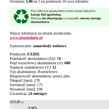
Oceniony
5.00
na 5 na podstawie
10
ocen klientów
Więcej informacji na stronie producenta:
www.akumulator.pl
Zastosowanie:
samochody osobowe
Producent:
EXIDE
Pojemność akumulatora [Ah]:
74
Prąd rozruchowy akumulatora (A):
680
Napięcie znamionowe (V):
12
Typ akumulatora: Rozruchowy
Biegunowość akumulatora: prawy plus
Długość [mm]: 278
Szerokość [mm]: 175
Wysokość [mm]: 190
Gwarancja:
24 miesiące
419,00
zł
Do