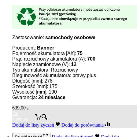
Zastosowanie:
samochody osobowe
Producent:
Banner
Pojemność akumulatora [Ah]:
75
Prąd rozruchowy akumulatora (A):
700
Napięcie znamionowe (V):
12
Typ akumulatora: Rozruchowy
Biegunowość akumulatora: prawy plus
Długość [mm]: 278
Szerokość [mm]: 175
Wysokość [mm]: 190
Gwarancja:
24 miesiące
639,00
zł
Do
koszyka
Dodaj do listy życzeń
Dodaj do porównania
Dodaj do listy życzeń
Dodaj do