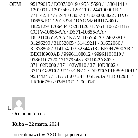
OEM
95179615 / EC0730019 / 95515593 / 13304141 /
1201091 / 1201040 / 1201110 / 244100001R /
7711423177 / 24410-3057R / 8660003822 / DV6T-
10655-BC / 2013334 / BAGM-94RH7-800 /
1825129/ 1766484 / 5288126 / DV6T-10655-BB /
CC1V-10655-AA / DS7T-10655-AA /
DU2J10655AAA / KAMJ10655CA / 2402381 /
31296299 / 31652065 / 31419211 / 31652066 /
31358866 / 31415410 / 32344518 / BE0H7800AB /
BE0H8900AB / 99961108012 / 99961108010 /
95861107520 / 71779348 / 37110-2Y802 /
371102D000 / 371102W810 / 37110D3802 /
37110G8810 / 37110-C6812 / DP370APU080SH0U /
95374245 / 13575150 / 244105DA3A / LR012981 /
LR106759 / 93451971 / J9C9741
Oceniono
5
na 5
Kuba
–
22 marca, 2024
polecali nawet w ASO to i ja polecam