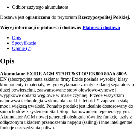
Odbiór zużytego akumulatora
Dostawa jest
ograniczona
do terytorium
Rzeczypospolitej Polskiej.
Więcej informacji o płatności i dostawie:
Płatność i dostawa
Opis
Specyfikacja
Opinie (7)
Opis
Akumulator EXIDE AGM START&STOP EK800 80Ah 800A
EN
(absorpcyjna mata szklana) firmy Exide posiada wysokiej klasy
komponenty i materiały, w tym wykonane z maty szklanej separatory o
dużej powierzchni, zaawansowane stopy ołowiowo-cynowe i
wyjątkowe dodatki węglowe w masie czynnej. Przede wszystkim
najnowsza technologia wykonania kratki LifeGrid™ zapewnia stałą
moc i większą trwałość. Ponadto produkt jest idealnie dostosowany do
samochodów z systemem Start-Stop i hamowaniem regeneracyjnym.
Akumulator AGM nowej generacji obsługuje również funkcję jazdy z
odłączonym układem przenoszenia napędu (sailing) i inne inteligentne
funkcje oszczędzania paliwa.