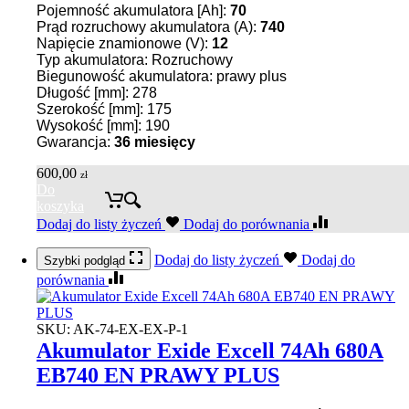
Pojemność akumulatora [Ah]:
70
Prąd rozruchowy akumulatora (A):
740
Napięcie znamionowe (V):
12
Typ akumulatora: Rozruchowy
Biegunowość akumulatora: prawy plus
Długość [mm]: 278
Szerokość [mm]: 175
Wysokość [mm]: 190
Gwarancja:
36
miesięcy
600,00
zł
Do
koszyka
Dodaj do listy życzeń
Dodaj do porównania
Dodaj do listy życzeń
Dodaj do
Szybki podgląd
porównania
SKU:
AK-74-EX-EX-P-1
Akumulator Exide Excell 74Ah 680A
EB740 EN PRAWY PLUS