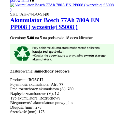
porównania
SKU:
AK-74-BO-SI-p0
Akumulator Bosch 77Ah 780A EN
PP008 ( wcześniej S5008 )
Oceniony
5.00
na 5 na podstawie
18
ocen klientów
Zastosowanie:
samochody osobowe
Producent:
BOSCH
Pojemność akumulatora [Ah]:
77
Prąd rozruchowy akumulatora (A):
780
Napięcie znamionowe (V):
12
Typ akumulatora: Rozruchowy
Biegunowość akumulatora: prawy plus
Długość [mm]: 278
Szerokość [mm]: 175