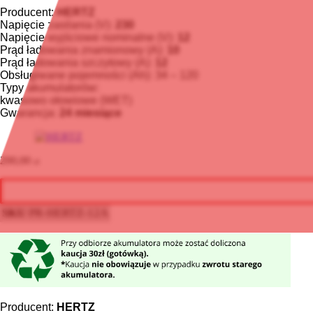
Producent:
HERTZ
Napięcie zasilania (V):
230
Napięcie wyjściowe nominalne (V):
12
Prąd ładowania znamionowy (A)
:
10
Prąd ładowania szczytowy (A)
:
12
Obsługiwane pojemności (Ah): 34 – 120
Typy akumulatorów:
kwasowo ołowiowe (WET)
Gwarancja:
24 miesiące
200,00
zł
SKU
PR-HERTZ-12A
Producent:
HERTZ