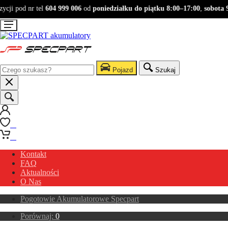
ji pod nr tel
604 999 006
od
poniedziałku do piątku 8:00–17:00
,
sobota 9:
Pojazd
Szukaj
0
0
Kontakt
FAQ
Aktualności
O Nas
Pogotowie Akumulatorowe Specpart
Porównaj:
0