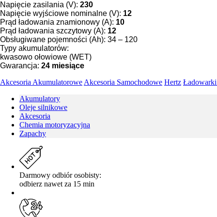
Napięcie zasilania (V):
230
Napięcie wyjściowe nominalne (V):
12
Prąd ładowania znamionowy (A)
:
10
Prąd ładowania szczytowy (A)
:
12
Obsługiwane pojemności (Ah): 34 – 120
Typy akumulatorów:
kwasowo ołowiowe (WET)
Gwarancja:
24 miesiące
Akcesoria Akumulatorowe
Akcesoria Samochodowe
Hertz
Ładowarki
Akumulatory
Oleje silnikowe
Akcesoria
Chemia motoryzacyjna
Zapachy
Darmowy odbiór osobisty:
odbierz nawet za 15 min