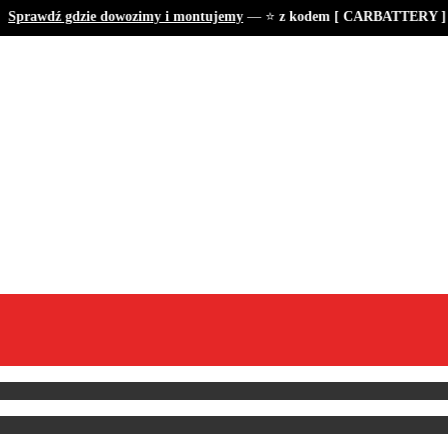
prawdź gdzie dowozimy i montujemy
— ⭐
z kodem [ CARBATTERY ] tan