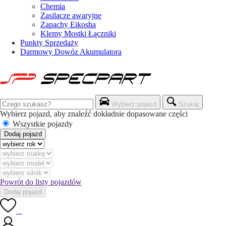
Chemia
Zasilacze awaryjne
Zapachy Eikosha
Klemy Mostki Łączniki
Punkty Sprzedaży
Darmowy Dowóz Akumulatora
Wybierz pojazd
Szukaj
Wybierz pojazd, aby znaleźć dokładnie dopasowane części
Wszystkie pojazdy
Dodaj pojazd
Powrót do listy pojazdów
Dodaj pojazd
0