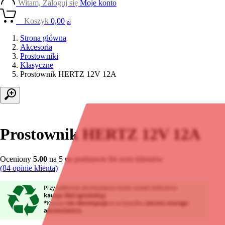
Witam, Zaloguj się
Moje konto
0
Koszyk
0,00
zł
Strona główna
Akcesoria
Prostowniki
Klasyczne
Prostownik HERTZ 12V 12A
Prostownik HERTZ 12V 12A
Oceniony
5.00
na 5 na podstawie
84
ocen klientów
(
84
opinie klienta)