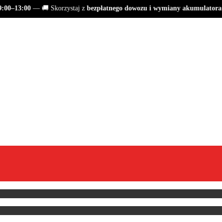
00–13:00
— 🚚 Skorzystaj z
bezpłatnego dowozu i wymiany akumulatora
S