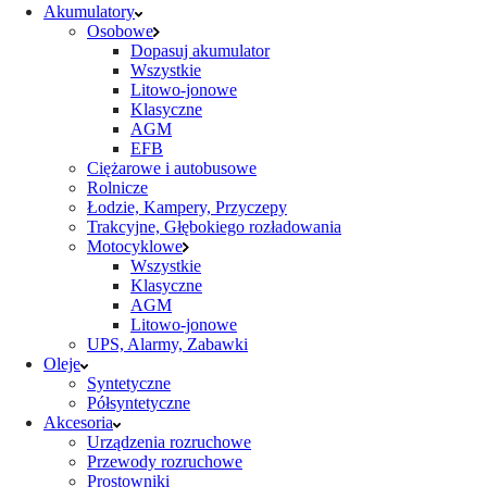
Akumulatory
Osobowe
Dopasuj akumulator
Wszystkie
Litowo-jonowe
Klasyczne
AGM
EFB
Ciężarowe i autobusowe
Rolnicze
Łodzie, Kampery, Przyczepy
Trakcyjne, Głębokiego rozładowania
Motocyklowe
Wszystkie
Klasyczne
AGM
Litowo-jonowe
UPS, Alarmy, Zabawki
Oleje
Syntetyczne
Półsyntetyczne
Akcesoria
Urządzenia rozruchowe
Przewody rozruchowe
Prostowniki