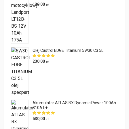
139,00
zł
Olej Castrol EDGE Titanium 5W30 C3 5L
230,00
zł
Akumulator ATLAS BX Dynamic Power 100Ah
810A L+
530,00
zł