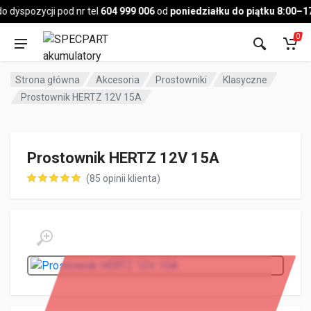
Pojazd
dyspozycji pod nr tel
604 999 006
od
poniedziałku do piątku 8:00–17:
0
Strona główna
Akcesoria
Prostowniki
Klasyczne
Prostownik HERTZ 12V 15A
Prostownik HERTZ 12V 15A
(
85
opinii klienta)
ocen klientów