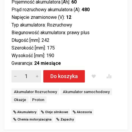
Pojemność akumulatora [Ah]:
60
Prąd rozruchowy akumulatora (A):
480
Napięcie znamionowe (V):
12
Typ akumulatora: Rozruchowy
Biegunowość akumulatora: prawy plus
Długość [mm]: 242
Szerokość [mm]: 175
Wysokość [mm]: 190
Gwarancja:
24 miesiące
Akumulator PROTON 60Ah 480A EN PRAWY PLUS wysoki iloś
Do koszyka
Tagi:
Akumulator Rozruchowy
Akumulator samochodowy
Okazje
Proton
Akumulatory
Oleje silnikowe
Akcesoria
Chemia motoryzacyjna
Zapachy