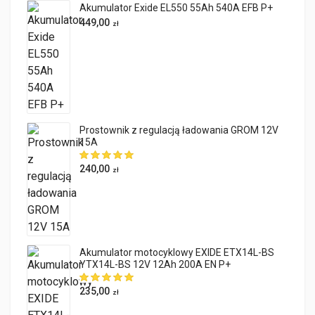
Akumulator Exide EL550 55Ah 540A EFB P+
449,00
zł
Prostownik z regulacją ładowania GROM 12V
15A
240,00
zł
Akumulator motocyklowy EXIDE ETX14L-BS
YTX14L-BS 12V 12Ah 200A EN P+
235,00
zł