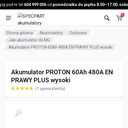
Pojazd
i pod nr tel
604 999 006
od
poniedziałku do piątku 8:00–17:00
,
sobot
0
Strona główna
Akumulatory
Osobowe
Jaki akumulator do MG
Akumulator PROTON 60Ah 480A EN PRAWY PLUS wysoki
Akumulator PROTON 60Ah 480A EN
PRAWY PLUS wysoki
(
1
opinia klienta)
oceny klienta