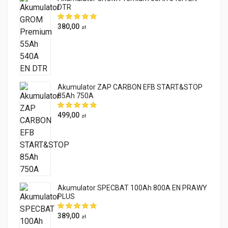
DTR
380,00
zł
Akumulator ZAP CARBON EFB START&STOP
85Ah 750A
499,00
zł
Akumulator SPECBAT 100Ah 800A EN PRAWY
PLUS
389,00
zł