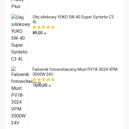
Olej silinkowy YUKO 5W-40 Super Syntetic C3
4L
89,00
zł
Falownik fotowoltaiczny Must PV18-3024 VPM
3000W 24V
1600,00
zł