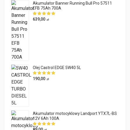
Akumulator Banner Running Bull Pro 57511
EFB 75Ah 700A
639,00
zł
Olej Castrol EDGE 5W40 5L
190,00
zł
Akumulator motocyklowy Landport YTX7L-BS
12V 6Ah 100A
89,00
zł