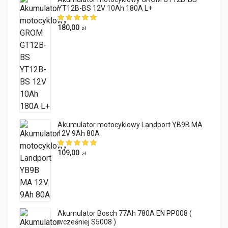
YT12B-BS 12V 10Ah 180A L+
180,00
zł
Akumulator motocyklowy Landport YB9B MA
12V 9Ah 80A
109,00
zł
Akumulator Bosch 77Ah 780A EN PP008 (
wcześniej S5008 )