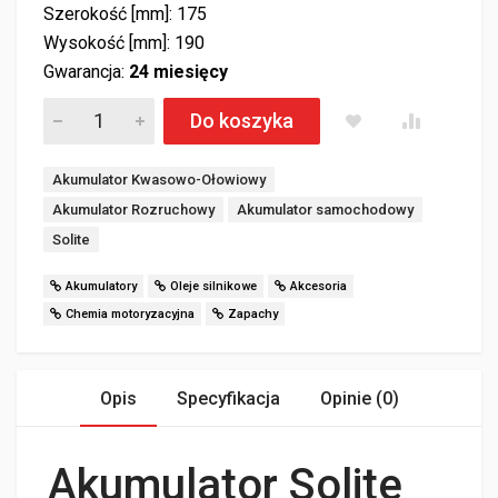
Szerokość [mm]: 175
Wysokość [mm]: 190
Gwarancja:
24 miesięcy
Akumulator Solite 70Ah 680A EFB Prawy Plus ilość
Do koszyka
Tagi:
Akumulator Kwasowo-Ołowiowy
Akumulator Rozruchowy
Akumulator samochodowy
Solite
Akumulatory
Oleje silnikowe
Akcesoria
Chemia motoryzacyjna
Zapachy
Opis
Specyfikacja
Opinie (0)
Akumulator Solite