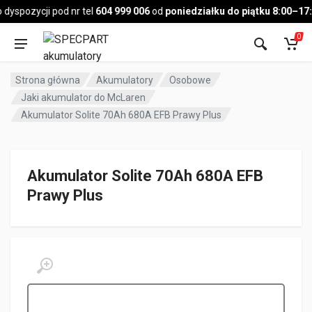
Pojazd
spozycji pod nr tel
604 999 006
od
poniedziałku do piątku 8:00–17:0
0
Strona główna
Akumulatory
Osobowe
Jaki akumulator do McLaren
Akumulator Solite 70Ah 680A EFB Prawy Plus
Akumulator Solite 70Ah 680A EFB
Prawy Plus