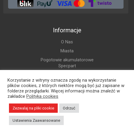
Informacje
O Nas
Miasta
Pogotowie akumulatorowe
Specpart
Oferta
Korzystanie z witryny oznacza zgodę na wykorzystanie
Często zadawane pytania (FAQ)
plików cookies, z których niektóre mogą być już zapisane w
folderze przeglądarki. Więcej informacji można znaleźć w
Poradnik o akumulatorach
zakładce
Polityka cookies
Zużyte stare akumulatory
Zezwalaj na pliki cookie
Odrzuć
Punkty Sprzedaży
Praca w Specpart
Ustawienia Zaawansowane
Kontakt