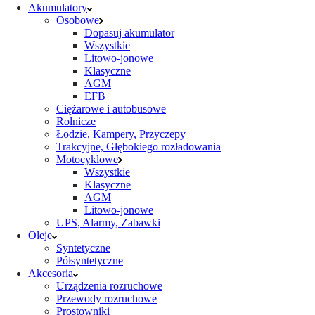
Akumulatory
Osobowe
Dopasuj akumulator
Wszystkie
Litowo-jonowe
Klasyczne
AGM
EFB
Ciężarowe i autobusowe
Rolnicze
Łodzie, Kampery, Przyczepy
Trakcyjne, Głębokiego rozładowania
Motocyklowe
Wszystkie
Klasyczne
AGM
Litowo-jonowe
UPS, Alarmy, Zabawki
Oleje
Syntetyczne
Półsyntetyczne
Akcesoria
Urządzenia rozruchowe
Przewody rozruchowe
Prostowniki