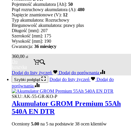
Pojemność akumulatora [Ah]:
50
Prąd rozruchowy akumulatora (A):
480
Napięcie znamionowe (V):
12
Typ akumulatora: Rozruchowy
Biegunowość akumulatora: prawy plus
Długość [mm]: 207
Szerokość [mm]: 175
Wysokość [mm]: 190
Gwarancja:
36 miesięcy
360,00
zł
Do
koszyka
Dodaj do listy życzeń
Dodaj do porównania
Dodaj do listy życzeń
Dodaj do
Szybki podgląd
porównania
SKU:
AK-55-GR-KO-P
Akumulator GROM Premium 55Ah
540A EN DTR
Oceniony
5.00
na 5 na podstawie
38
ocen klientów