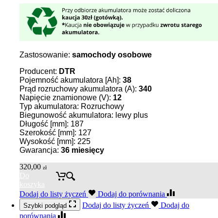
Zastosowanie:
samochody osobowe
Producent:
DTR
Pojemność akumulatora [Ah]:
38
Prąd rozruchowy akumulatora (A):
340
Napięcie znamionowe (V):
12
Typ akumulatora: Rozruchowy
Biegunowość akumulatora: lewy plus
Długość [mm]: 187
Szerokość [mm]: 127
Wysokość [mm]: 225
Gwarancja:
36
miesięcy
320,00
zł
Do
koszyka
Dodaj do listy życzeń
Dodaj do porównania
Dodaj do listy życzeń
Dodaj do
Szybki podgląd
porównania