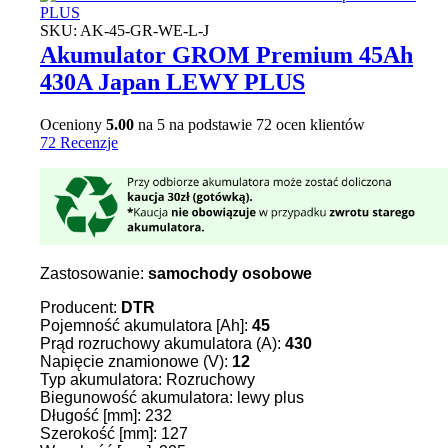
SKU:
AK-45-GR-WE-L-J
Akumulator GROM Premium 45Ah
430A Japan LEWY PLUS
Oceniony
5.00
na 5 na podstawie
72
ocen klientów
72 Recenzje
Zastosowanie:
samochody osobowe
Producent:
DTR
Pojemność akumulatora [Ah]:
45
Prąd rozruchowy akumulatora (A):
430
Napięcie znamionowe (V):
12
Typ akumulatora: Rozruchowy
Biegunowość akumulatora: lewy plus
Długość [mm]: 232
Szerokość [mm]: 127