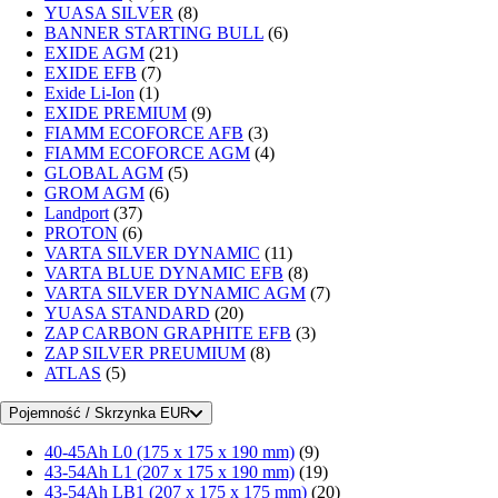
YUASA SILVER
(8)
BANNER STARTING BULL
(6)
EXIDE AGM
(21)
EXIDE EFB
(7)
Exide Li-Ion
(1)
EXIDE PREMIUM
(9)
FIAMM ECOFORCE AFB
(3)
FIAMM ECOFORCE AGM
(4)
GLOBAL AGM
(5)
GROM AGM
(6)
Landport
(37)
PROTON
(6)
VARTA SILVER DYNAMIC
(11)
VARTA BLUE DYNAMIC EFB
(8)
VARTA SILVER DYNAMIC AGM
(7)
YUASA STANDARD
(20)
ZAP CARBON GRAPHITE EFB
(3)
ZAP SILVER PREUMIUM
(8)
ATLAS
(5)
Pojemność / Skrzynka EUR
40-45Ah L0 (175 x 175 x 190 mm)
(9)
43-54Ah L1 (207 x 175 x 190 mm)
(19)
43-54Ah LB1 (207 x 175 x 175 mm)
(20)