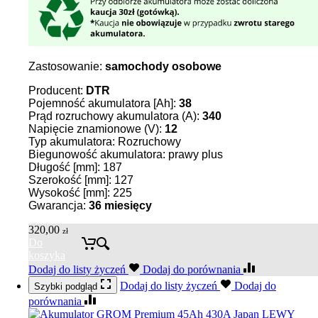
Zastosowanie:
samochody osobowe
Producent:
DTR
Pojemność akumulatora [Ah]:
38
Prąd rozruchowy akumulatora (A):
340
Napięcie znamionowe (V):
12
Typ akumulatora: Rozruchowy
Biegunowość akumulatora: prawy plus
Długość [mm]: 187
Szerokość [mm]: 127
Wysokość [mm]: 225
Gwarancja:
36
miesięcy
320,00
zł
Do
koszyka
Dodaj do listy życzeń
Dodaj do porównania
Dodaj do listy życzeń
Dodaj do
Szybki podgląd
porównania