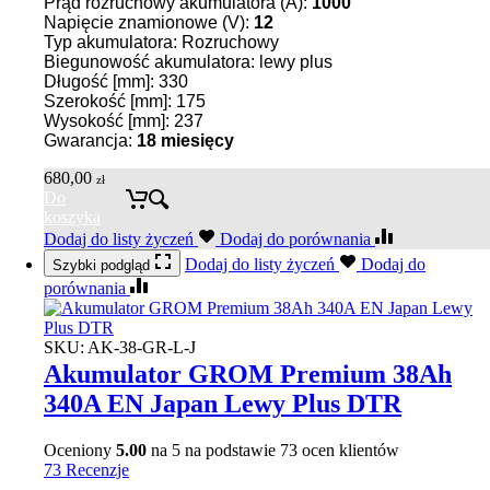
Prąd rozruchowy akumulatora (A):
1000
Napięcie znamionowe (V):
12
Typ akumulatora: Rozruchowy
Biegunowość akumulatora: lewy plus
Długość [mm]: 330
Szerokość [mm]: 175
Wysokość [mm]: 237
Gwarancja:
18
miesięcy
680,00
zł
Do
koszyka
Dodaj do listy życzeń
Dodaj do porównania
Dodaj do listy życzeń
Dodaj do
Szybki podgląd
porównania
SKU:
AK-38-GR-L-J
Akumulator GROM Premium 38Ah
340A EN Japan Lewy Plus DTR
Oceniony
5.00
na 5 na podstawie
73
ocen klientów
73 Recenzje