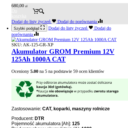
680,00
zł
Do
koszyka
Dodaj do listy życzeń
Dodaj do porównania
Dodaj do listy życzeń
Dodaj do
Szybki podgląd
porównania
SKU:
AK-125-GR-XP
Akumulator GROM Premium 12V
125Ah 1000A CAT
Oceniony
5.00
na 5 na podstawie
59
ocen klientów
Zastosowanie:
CAT, koparki, maszyny rolnicze
Producent:
DTR
Pojemność akumulatora [Ah]:
125