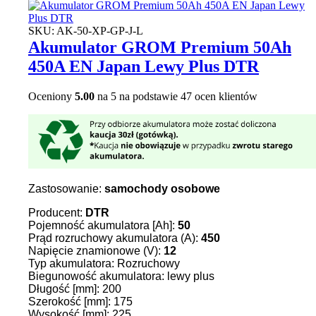
SKU:
AK-50-XP-GP-J-L
Akumulator GROM Premium 50Ah
450A EN Japan Lewy Plus DTR
Oceniony
5.00
na 5 na podstawie
47
ocen klientów
Zastosowanie:
samochody osobowe
Producent:
DTR
Pojemność akumulatora [Ah]:
50
Prąd rozruchowy akumulatora (A):
450
Napięcie znamionowe (V):
12
Typ akumulatora: Rozruchowy
Biegunowość akumulatora: lewy plus
Długość [mm]: 200
Szerokość [mm]: 175
Wysokość [mm]: 225