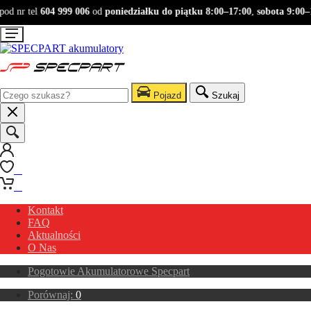
d nr tel
604 999 006
od
poniedziałku do piątku 8:00–17:00
,
sobota 9:00–13
Pojazd
Szukaj
0
0
Kontakt
FAQ
Aktualności
O Nas
Pogotowie Akumulatorowe Specpart
Porównaj:
0