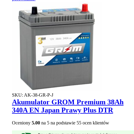
SKU:
AK-38-GR-P-J
Akumulator GROM Premium 38Ah
340A EN Japan Prawy Plus DTR
Oceniony
5.00
na 5 na podstawie
55
ocen klientów