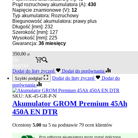
Prąd rozruchowy akumulatora (A):
430
Napięcie znamionowe (V):
12
Typ akumulatora: Rozruchowy
Biegunowość akumulatora: prawy plus
Długość [mm]: 232
Szerokość [mm]: 127
Wysokość [mm]: 225
Gwarancja:
36 miesięcy
350,00
zł
Do
koszyka
Dodaj do listy życzeń
Dodaj do porównania
Dodaj do listy życzeń
Dodaj do
Szybki podgląd
porównania
SKU:
AK-45-GR-P-N
Akumulator GROM Premium 45Ah
450A EN DTR
Oceniony
5.00
na 5 na podstawie
79
ocen klientów