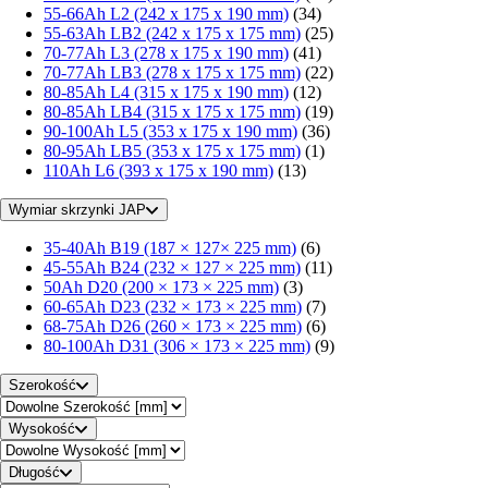
55-66Ah L2 (242 x 175 x 190 mm)
(34)
55-63Ah LB2 (242 x 175 x 175 mm)
(25)
70-77Ah L3 (278 x 175 x 190 mm)
(41)
70-77Ah LB3 (278 x 175 x 175 mm)
(22)
80-85Ah L4 (315 x 175 x 190 mm)
(12)
80-85Ah LB4 (315 x 175 x 175 mm)
(19)
90-100Ah L5 (353 x 175 x 190 mm)
(36)
80-95Ah LB5 (353 x 175 x 175 mm)
(1)
110Ah L6 (393 x 175 x 190 mm)
(13)
Wymiar skrzynki JAP
35-40Ah B19 (187 × 127× 225 mm)
(6)
45-55Ah B24 (232 × 127 × 225 mm)
(11)
50Ah D20 (200 × 173 × 225 mm)
(3)
60-65Ah D23 (232 × 173 × 225 mm)
(7)
68-75Ah D26 (260 × 173 × 225 mm)
(6)
80-100Ah D31 (306 × 173 × 225 mm)
(9)
Szerokość
Wysokość
Długość