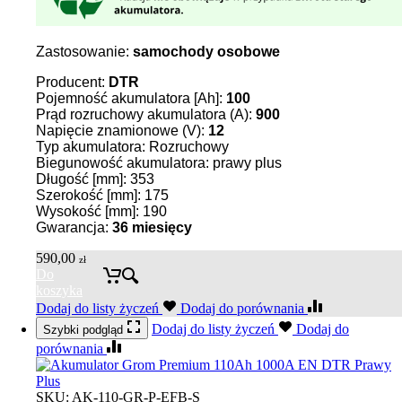
Zastosowanie:
samochody osobowe
Producent:
DTR
Pojemność akumulatora [Ah]:
100
Prąd rozruchowy akumulatora (A):
900
Napięcie znamionowe (V):
12
Typ akumulatora: Rozruchowy
Biegunowość akumulatora: prawy plus
Długość [mm]: 353
Szerokość [mm]: 175
Wysokość [mm]: 190
Gwarancja:
36
miesięcy
590,00
zł
Do
koszyka
Dodaj do listy życzeń
Dodaj do porównania
Dodaj do listy życzeń
Dodaj do
Szybki podgląd
porównania
SKU:
AK-110-GR-P-EFB-S