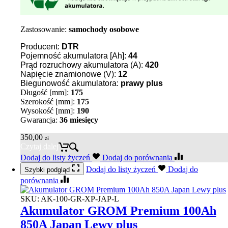
Zastosowanie:
samochody osobowe
Producent:
DTR
Pojemność akumulatora [Ah]:
44
Prąd rozruchowy akumulatora (A):
420
Napięcie znamionowe (V):
12
Biegunowość akumulatora:
prawy plus
Długość [mm]:
175
Szerokość [mm]:
175
Wysokość [mm]:
190
Gwarancja:
36 miesięcy
350,00
zł
Czytaj dalej
Dodaj do listy życzeń
Dodaj do porównania
Dodaj do listy życzeń
Dodaj do
Szybki podgląd
porównania
SKU:
AK-100-GR-XP-JAP-L
Akumulator GROM Premium 100Ah
850A Japan Lewy plus