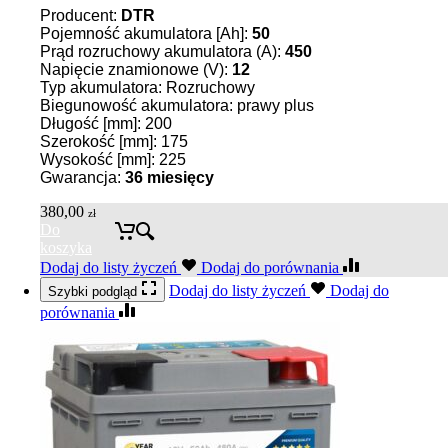
Producent:
DTR
Pojemność akumulatora [Ah]:
50
Prąd rozruchowy akumulatora (A):
450
Napięcie znamionowe (V):
12
Typ akumulatora: Rozruchowy
Biegunowość akumulatora: prawy plus
Długość [mm]: 200
Szerokość [mm]: 175
Wysokość [mm]: 225
Gwarancja:
36
miesięcy
380,00
zł
Do
koszyka
Dodaj do listy życzeń
Dodaj do porównania
Dodaj do listy życzeń
Dodaj do
Szybki podgląd
porównania