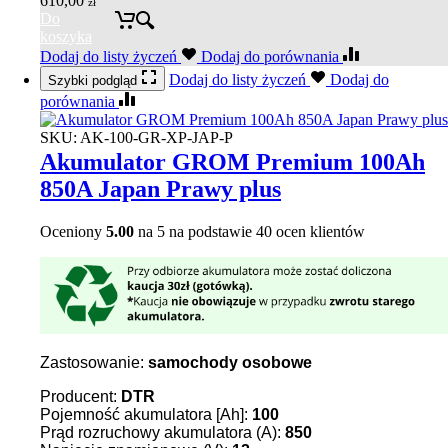
610,00
zł
Do
koszyka
Dodaj do listy życzeń
Dodaj do porównania
Dodaj do listy życzeń
Dodaj do
Szybki podgląd
porównania
SKU:
AK-100-GR-XP-JAP-P
Akumulator GROM Premium 100Ah
850A Japan Prawy plus
Oceniony
5.00
na 5 na podstawie
40
ocen klientów
Zastosowanie:
samochody osobowe
Producent:
DTR
Pojemność akumulatora [Ah]:
100
Prąd rozruchowy akumulatora (A):
850