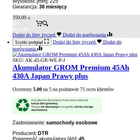
Wysokość [mm]: 225
Gwarancja:
36 miesięcy
350,00
zł
Do
koszyka
Dodaj do listy życzeń
Dodaj do porównania
Dodaj do listy życzeń
Dodaj do
Szybki podgląd
porównania
SKU:
AK-45-GR-WE-P-J
Akumulator GROM Premium 45Ah
430A Japan Prawy plus
Oceniony
5.00
na 5 na podstawie
75
ocen klientów
Zastosowanie:
samochody osobowe
Producent:
DTR
Pojemność akumulatora [Ah]:
45