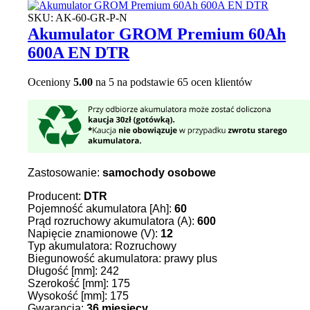
SKU:
AK-60-GR-P-N
Akumulator GROM Premium 60Ah
600A EN DTR
Oceniony
5.00
na 5 na podstawie
65
ocen klientów
Zastosowanie:
samochody osobowe
Producent:
DTR
Pojemność akumulatora [Ah]:
60
Prąd rozruchowy akumulatora (A):
600
Napięcie znamionowe (V):
12
Typ akumulatora: Rozruchowy
Biegunowość akumulatora: prawy plus
Długość [mm]: 242
Szerokość [mm]: 175
Wysokość [mm]: 175
Gwarancja:
36
miesięcy