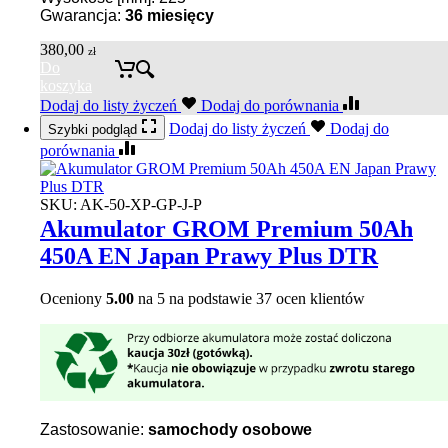
Gwarancja:
36
miesięcy
380,00
zł
Do
koszyka
Dodaj do listy życzeń
Dodaj do porównania
Dodaj do listy życzeń
Dodaj do
Szybki podgląd
porównania
SKU:
AK-50-XP-GP-J-P
Akumulator GROM Premium 50Ah
450A EN Japan Prawy Plus DTR
Oceniony
5.00
na 5 na podstawie
37
ocen klientów
Zastosowanie:
samochody osobowe