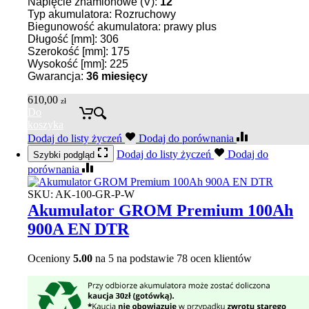
Napięcie znamionowe (V):
12
Typ akumulatora: Rozruchowy
Biegunowość akumulatora: prawy plus
Długość [mm]: 306
Szerokość [mm]: 175
Wysokość [mm]: 225
Gwarancja:
36 miesięcy
610,00
zł
Do
koszyka
Dodaj do listy życzeń
Dodaj do porównania
Dodaj do listy życzeń
Dodaj do
Szybki podgląd
porównania
SKU:
AK-100-GR-P-W
Akumulator GROM Premium 100Ah
900A EN DTR
Oceniony
5.00
na 5 na podstawie
78
ocen klientów