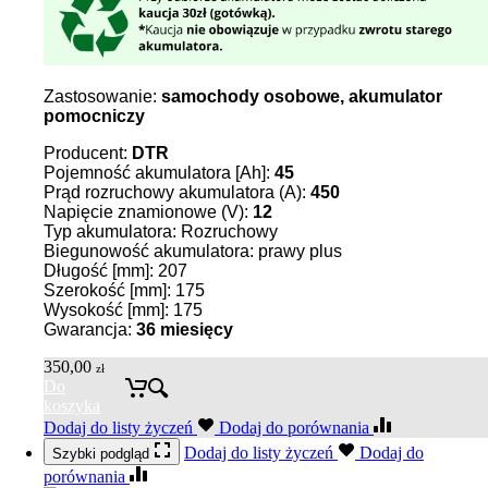
Zastosowanie:
samochody osobowe, akumulator
pomocniczy
Producent:
DTR
Pojemność akumulatora [Ah]:
45
Prąd rozruchowy akumulatora (A):
450
Napięcie znamionowe (V):
12
Typ akumulatora: Rozruchowy
Biegunowość akumulatora: prawy plus
Długość [mm]: 207
Szerokość [mm]: 175
Wysokość [mm]: 175
Gwarancja:
36
miesięcy
350,00
zł
Do
koszyka
Dodaj do listy życzeń
Dodaj do porównania
Dodaj do listy życzeń
Dodaj do
Szybki podgląd
porównania