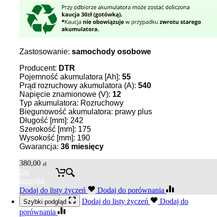
Zastosowanie:
samochody osobowe
Producent:
DTR
Pojemność akumulatora [Ah]:
55
Prąd rozruchowy akumulatora (A):
54
0
Napięcie znamionowe (V):
12
Typ akumulatora: Rozruchowy
Biegunowość akumulatora: prawy plus
Długość [mm]: 242
Szerokość [mm]: 175
Wysokość [mm]: 190
Gwarancja:
36
miesięcy
380,00
zł
Do
koszyka
Dodaj do listy życzeń
Dodaj do porównania
Dodaj do listy życzeń
Dodaj do
Szybki podgląd
porównania