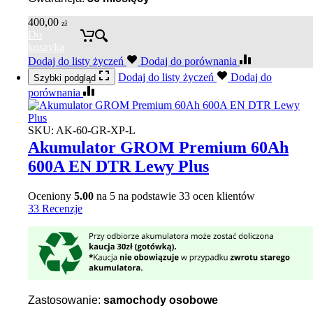
400,00
zł
Do
koszyka
Dodaj do listy życzeń
Dodaj do porównania
Dodaj do listy życzeń
Dodaj do
Szybki podgląd
porównania
SKU:
AK-60-GR-XP-L
Akumulator GROM Premium 60Ah
600A EN DTR Lewy Plus
Oceniony
5.00
na 5 na podstawie
33
ocen klientów
33 Recenzje
Zastosowanie:
samochody osobowe