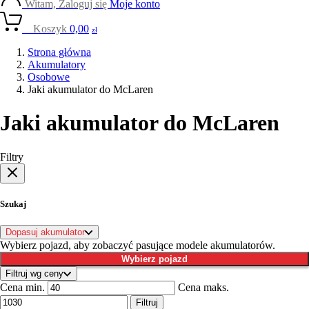
Witam, Zaloguj się
Moje konto
0
Koszyk
0,00
zł
Strona główna
Akumulatory
Osobowe
Jaki akumulator do McLaren
Jaki akumulator do McLaren
Filtry
Szukaj
Dopasuj akumulator
Wybierz pojazd, aby zobaczyć pasujące modele akumulatorów.
Wybierz pojazd
Filtruj wg ceny
Cena min.
Cena maks.
Filtruj