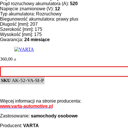
Prąd rozruchowy akumulatora (A):
520
Napięcie znamionowe (V):
12
Typ akumulatora: Rozruchowy
Biegunowość akumulatora: prawy plus
Długość [mm]: 207
Szerokość [mm]: 175
Wysokość [mm]: 175
Gwarancja:
24 miesiące
360,00
zł
SKU
AK-52-VA-SI-P
Więcej informacji na stronie producenta:
www.varta-automotive.pl
Zastosowanie:
samochody osobowe
Producent:
VARTA