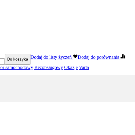
Dodaj do listy życzeń
Dodaj do porównania
Do koszyka
tor samochodowy
Bezobsługowy
Okazje
Varta