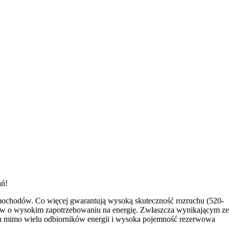
ań!
chodów. Co więcej gwarantują wysoką skuteczność rozruchu (520-
w o wysokim zapotrzebowaniu na energię. Zwłaszcza wynikającym ze
unku mimo wielu odbiorników energii i wysoka pojemność rezerwowa