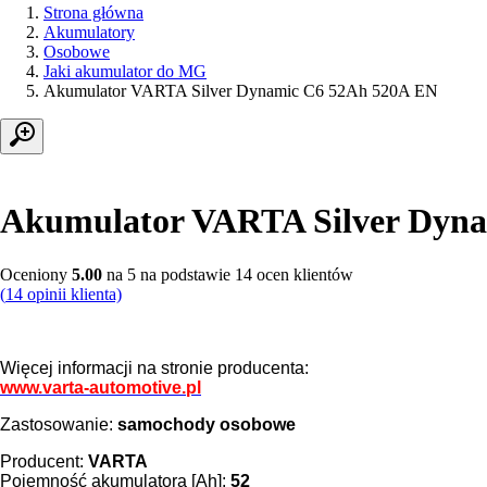
Strona główna
Akumulatory
Osobowe
Jaki akumulator do MG
Akumulator VARTA Silver Dynamic C6 52Ah 520A EN
Akumulator VARTA Silver Dyn
Oceniony
5.00
na 5 na podstawie
14
ocen klientów
(
14
opinii klienta)
Więcej informacji na stronie producenta:
www.varta-automotive.pl
Zastosowanie:
samochody osobowe
Producent:
VARTA
Pojemność akumulatora [Ah]:
52