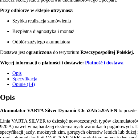
Przy odbiorze w sklepie otrzymasz:
Szybka realizacja zamówienia
Bezpłatna diagnostyka i montaż
Odbiór zużytego akumulatora
Dostawa jest
ograniczona
do terytorium
Rzeczypospolitej Polskiej.
Więcej informacji o płatności i dostawie:
Płatność i dostawa
Opis
Specyfikacja
Opinie (14)
Opis
Akumulator VARTA Silver Dynamic C6 52Ah 520A EN
to przed
Linia VARTA SILVER to dziesięć nowoczesnych typów akumulatorów 
920 A) nawet w najbardziej ekstremalnych warunkach pogodowych. 
specyfikacji jazdy, mroźnych zim, gorących okresów letnich lub duże
czynią akumulator linii VARTA SILVER produktem numer jeden sp