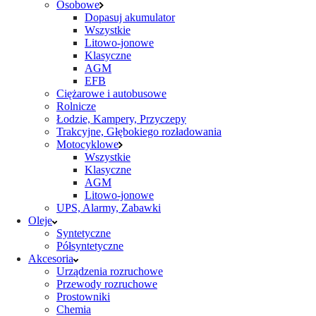
Osobowe
Dopasuj akumulator
Wszystkie
Litowo-jonowe
Klasyczne
AGM
EFB
Ciężarowe i autobusowe
Rolnicze
Łodzie, Kampery, Przyczepy
Trakcyjne, Głębokiego rozładowania
Motocyklowe
Wszystkie
Klasyczne
AGM
Litowo-jonowe
UPS, Alarmy, Zabawki
Oleje
Syntetyczne
Półsyntetyczne
Akcesoria
Urządzenia rozruchowe
Przewody rozruchowe
Prostowniki
Chemia