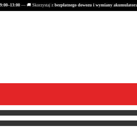
00–13:00
— 🚚 Skorzystaj z
bezpłatnego dowozu i wymiany akumulatora