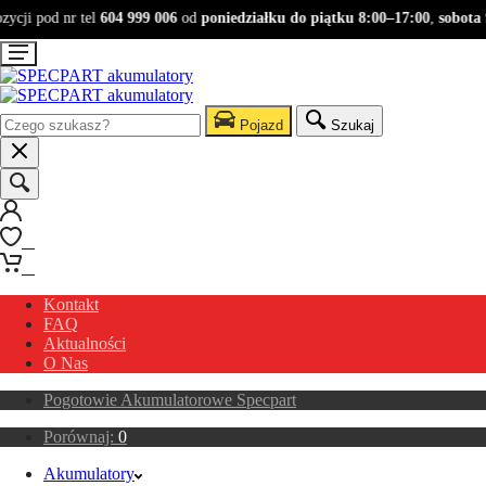
cji pod nr tel
604 999 006
od
poniedziałku do piątku 8:00–17:00
,
sobota 9:
Pojazd
Szukaj
0
0
Kontakt
FAQ
Aktualności
O Nas
Pogotowie Akumulatorowe Specpart
Porównaj:
0
Akumulatory