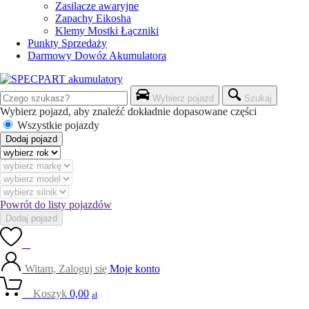
Zasilacze awaryjne
Zapachy Eikosha
Klemy Mostki Łączniki
Punkty Sprzedaży
Darmowy Dowóz Akumulatora
Wybierz pojazd
Szukaj
Wybierz pojazd, aby znaleźć dokładnie dopasowane części
Wszystkie pojazdy
Dodaj pojazd
Powrót do listy pojazdów
Dodaj pojazd
0
Witam, Zaloguj się
Moje konto
0
Koszyk
0,00
zł