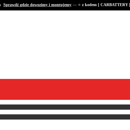
Sprawdź gdzie dowozimy i montujemy
— ⭐
z kodem [ CARBATTERY ] ta