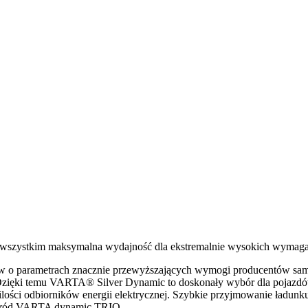
e wszystkim maksymalna wydajność dla ekstremalnie wysokich wymag
o parametrach znacznie przewyższających wymogi producentów samo
Dzięki temu VARTA® Silver Dynamic to doskonały wybór dla pojazdó
j ilości odbiorników energii elektrycznej. Szybkie przyjmowanie ład
ośród VARTA dynamic TRIO.