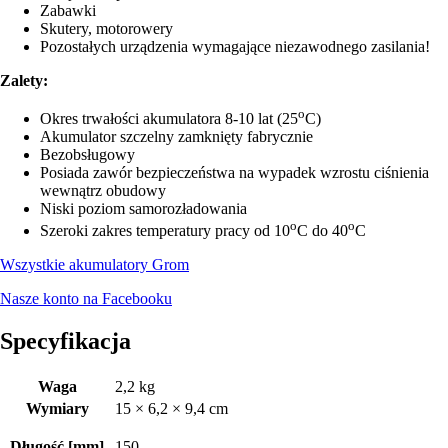
Zabawki
Skutery, motorowery
Pozostałych urządzenia wymagające niezawodnego zasilania!
Zalety:
o
Okres trwałości akumulatora 8-10 lat (25
C)
Akumulator szczelny zamknięty fabrycznie
Bezobsługowy
Posiada zawór bezpieczeństwa na wypadek wzrostu ciśnienia
wewnątrz obudowy
Niski poziom samorozładowania
o
o
Szeroki zakres temperatury pracy od 10
C do 40
C
Wszystkie akumulatory Grom
Nasze konto na Facebooku
Specyfikacja
Waga
2,2 kg
Wymiary
15 × 6,2 × 9,4 cm
Długość [mm]
150