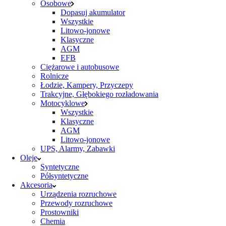
Osobowe
Dopasuj akumulator
Wszystkie
Litowo-jonowe
Klasyczne
AGM
EFB
Ciężarowe i autobusowe
Rolnicze
Łodzie, Kampery, Przyczepy
Trakcyjne, Głębokiego rozładowania
Motocyklowe
Wszystkie
Klasyczne
AGM
Litowo-jonowe
UPS, Alarmy, Zabawki
Oleje
Syntetyczne
Półsyntetyczne
Akcesoria
Urządzenia rozruchowe
Przewody rozruchowe
Prostowniki
Chemia