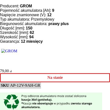
Producent:
GROM
Pojemność akumulatora [Ah]:
9
Napięcie znamionowe (V):
12
Typ akumulatora: Przemysłowy
Biegunowość akumulatora:
prawy plus
Długość [mm]:
150
Szerokość [mm]:
62
Wysokość [mm]:
94
Gwarancja:
12 miesięcy
79,00
zł
Na stanie
SKU
AP-12V-9AH-GR