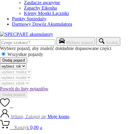
Zasilacze awaryjne
Zapachy Eikosha
Klemy Mostki Łączniki
Punkty Sprzedaży
Darmowy Dowóz Akumulatora
Wybierz pojazd
Szukaj
Wybierz pojazd, aby znaleźć dokładnie dopasowane części
Wszystkie pojazdy
Dodaj pojazd
Powrót do listy pojazdów
Dodaj pojazd
0
Witam, Zaloguj się
Moje konto
0
Koszyk
0,00
zł