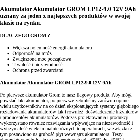
Akumulator Akumulator GROM LP12-9.0 12V 9Ah
uznany za jeden z najlepszych produktów w swojej
klasie na rynku.
DLACZEGO GROM ?
Większa pojemność energii akumulatora
Odporność na mróz
Zwiększona moc początkowa
Trwałość i niezawodność
Ochrona przed zwarciami
Akumulator Akumulator GROM LP12-9.0 12V 9Ah
Po pierwsze akumulator Grom to nasz flagowy produkt. Aby mógł
powstać taki akumulator, po pierwsze zebraliśmy zarówno opinie
wielu użytkowników na co dzień eksploatujących systemy głębokiego
rozładowania akumulatorów jak i również doświadczenie inżynierów
i producentów akumulatorów. Podczas projektowania i produkcji
wykorzystano również rozwiązania wpływające na niezawodność i
wytrzymałość w ekstremalnie różnych temperaturach, w związku z
tym postawiono na grubość płyt wewnątrz akumulatora. Testy
akumulatora odbyły się w temperaturach od +60*C do -40*C i