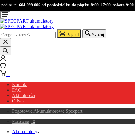
od nr tel
604 999 006
od
poniedziałku do piątku 8:00–17:00
,
sobota 9:00–1
Pojazd
Szukaj
0
0
Kontakt
FAQ
Aktualności
O Nas
Pogotowie Akumulatorowe Specpart
Porównaj:
0
Akumulatory