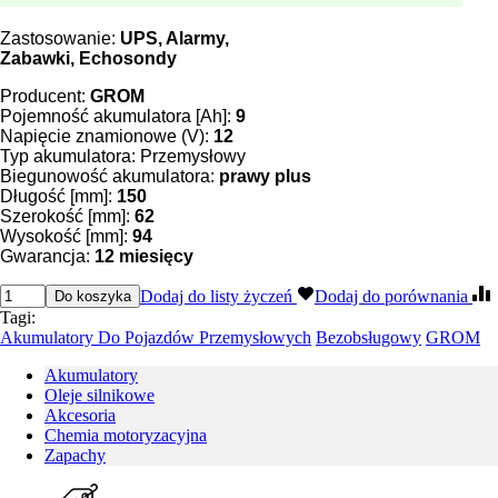
Zastosowanie:
UPS, Alarmy,
Zabawki, Echosondy
Producent:
GROM
Pojemność akumulatora [Ah]:
9
Napięcie znamionowe (V):
12
Typ akumulatora: Przemysłowy
Biegunowość akumulatora:
prawy plus
Długość [mm]:
150
Szerokość [mm]:
62
Wysokość [mm]:
94
Gwarancja:
12 miesięcy
Dodaj do listy życzeń
Dodaj do porównania
Do koszyka
Tagi:
Akumulatory Do Pojazdów Przemysłowych
Bezobsługowy
GROM
Akumulatory
Oleje silnikowe
Akcesoria
Chemia motoryzacyjna
Zapachy