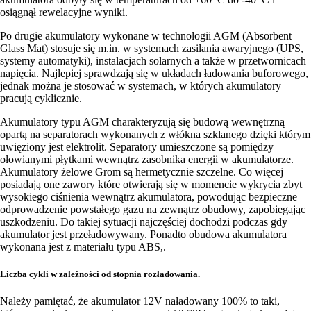
osiągnął rewelacyjne wyniki.
Po drugie akumulatory wykonane w technologii AGM (Absorbent
Glass Mat) stosuje się m.in. w systemach zasilania awaryjnego (UPS,
systemy automatyki), instalacjach solarnych a także w przetwornicach
napięcia. Najlepiej sprawdzają się w układach ładowania buforowego,
jednak można je stosować w systemach, w których akumulatory
pracują cyklicznie.
Akumulatory typu AGM charakteryzują się budową wewnętrzną
opartą na separatorach wykonanych z włókna szklanego dzięki którym
uwięziony jest elektrolit. Separatory umieszczone są pomiędzy
ołowianymi płytkami wewnątrz zasobnika energii w akumulatorze.
Akumulatory żelowe Grom są hermetycznie szczelne. Co więcej
posiadają one zawory które otwierają się w momencie wykrycia zbyt
wysokiego ciśnienia wewnątrz akumulatora, powodując bezpieczne
odprowadzenie powstałego gazu na zewnątrz obudowy, zapobiegając
uszkodzeniu. Do takiej sytuacji najczęściej dochodzi podczas gdy
akumulator jest przeładowywany. Ponadto obudowa akumulatora
wykonana jest z materiału typu ABS,.
Liczba cykli w zależności od stopnia rozładowania.
Należy pamiętać, że akumulator 12V naładowany 100% to taki,