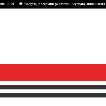
0–13:00
— 🚚 Skorzystaj z
bezpłatnego dowozu i wymiany akumulatora
S