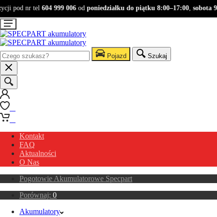
ji pod nr tel
604 999 006
od
poniedziałku do piątku 8:00–17:00
,
sobota 9:0
Pojazd
Szukaj
0
0
Kontakt
FAQ
Aktualności
O Nas
Pogotowie Akumulatorowe Specpart
Porównaj:
0
Akumulatory