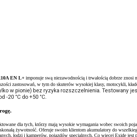
110A EN L+
imponuje swą niezawodnością i trwałością dobrze znosi 
ości zastosowań, w tym do skuterów wysokiej klasy, motocykli, kład
lko w pionie) bez ryzyka rozszczelnienia. Testowany jes
d -20 °C do +50 °C.
rogę.
jektowane dla tych, którzy mają wysokie wymagania wobec swoich poj
doskonałą żywotność. Oferuje swoim klientom akumulatory do wszelki
nych, łodzi i kamperów, pojazdów specjalnych. Co więcej Exide jest 