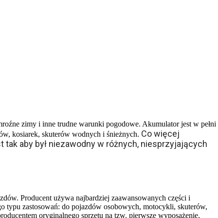
mroźne zimy i inne trudne warunki pogodowe. Akumulator jest w pełni
Co więcej
ów, kosiarek, skuterów wodnych i śnieżnych.
t tak aby był niezawodny w różnych, niesprzyjających
azdów. Producent używa najbardziej zaawansowanych części i
ego typu zastosowań: do pojazdów osobowych, motocykli, skuterów,
producentem oryginalnego sprzętu na tzw. pierwsze wyposażenie,