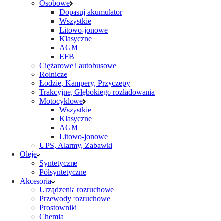
Osobowe
Dopasuj akumulator
Wszystkie
Litowo-jonowe
Klasyczne
AGM
EFB
Ciężarowe i autobusowe
Rolnicze
Łodzie, Kampery, Przyczepy
Trakcyjne, Głębokiego rozładowania
Motocyklowe
Wszystkie
Klasyczne
AGM
Litowo-jonowe
UPS, Alarmy, Zabawki
Oleje
Syntetyczne
Półsyntetyczne
Akcesoria
Urządzenia rozruchowe
Przewody rozruchowe
Prostowniki
Chemia