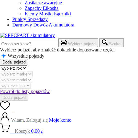
Zasilacze awaryjne
Zapachy Eikosha
Klemy Mostki Łączniki
Punkty Sprzedaży
Darmowy Dowóz Akumulatora
Wybierz pojazd
Szukaj
Wybierz pojazd, aby znaleźć dokładnie dopasowane części
Wszystkie pojazdy
Dodaj pojazd
Powrót do listy pojazdów
Dodaj pojazd
0
Witam, Zaloguj się
Moje konto
0
Koszyk
0,00
zł