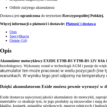
Odbiór zużytego akumulatora
Dostawa jest
ograniczona
do terytorium
Rzeczypospolitej Polskiej.
Więcej informacji o płatności i dostawie:
Płatność i dostawa
Opis
Specyfikacja
Opinie (14)
Opis
Akumulator motocyklowy EXIDE ET9B-BS YT9B-BS 12V 8Ah 
bezobsługowy. Wykonany został w technologii AGM i pasuje do większ
akumulator ten może pracować w wielu pozycjach (nie ty
warunkach. W wyniku tego jest odporny na temperatury o
Dzięki akumulatorom Exide możesz pewnie wyruszyć w d
Exide dostarcza najwyższej jakości akumulatory do motocykli, zapro
materiałów co skutkuje tym, że jego produkty są niezawodne i mają 
kładów, kosiarek, pojazdów użytkowych, maszyn rolniczych i budowla