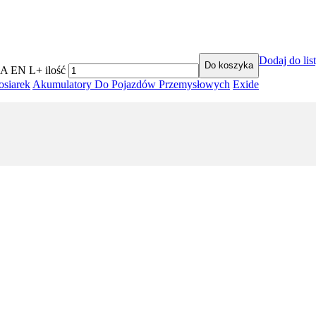
Dodaj do lis
Do koszyka
 EN L+ ilość
osiarek
Akumulatory Do Pojazdów Przemysłowych
Exide