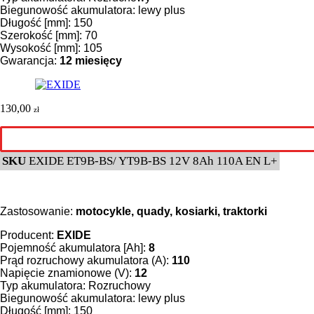
Biegunowość akumulatora: lewy plus
Długość [mm]: 150
Szerokość [mm]: 70
Wysokość [mm]: 105
Gwarancja:
12 miesięcy
130,00
zł
SKU
EXIDE ET9B-BS/ YT9B-BS 12V 8Ah 110A EN L+
Zastosowanie:
motocykle, quady, kosiarki, traktorki
Producent:
EXIDE
Pojemność akumulatora [Ah]:
8
Prąd rozruchowy akumulatora (A):
110
Napięcie znamionowe (V):
12
Typ akumulatora: Rozruchowy
Biegunowość akumulatora: lewy plus
Długość [mm]: 150