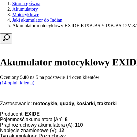
Strona główna
Akumulatory
Motocyklowe
Jaki akumulator do Indian
Akumulator motocyklowy EXIDE ET9B-BS YT9B-BS 12V 8
Akumulator motocyklowy EXID
Oceniony
5.00
na 5 na podstawie
14
ocen klientów
(
14
opinii klienta)
Zastosowanie:
motocykle, quady, kosiarki, traktorki
Producent:
EXIDE
Pojemność akumulatora [Ah]:
8
Prąd rozruchowy akumulatora (A):
110
Napięcie znamionowe (V):
12
Typ akumulatora: Rozruchowy