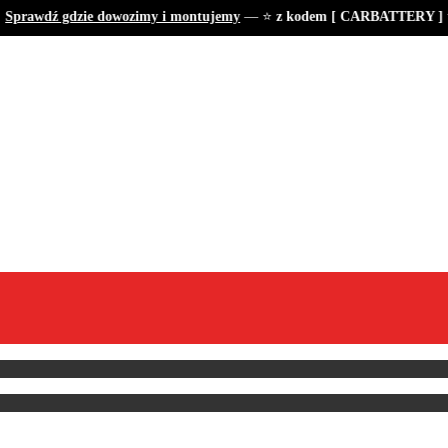
prawdź gdzie dowozimy i montujemy
— ⭐
z kodem [ CARBATTERY ] tan