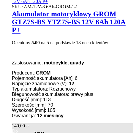
SKU:
AM-12V-8.6Ah-GROM-1-1
Akumulator motocyklowy GROM
GTZ7S-BS YTZ7S-BS 12V 6Ah 120A
P+
Oceniony
5.00
na 5 na podstawie
18
ocen klientów
Zastosowanie:
motocykle, quady
Producent:
GROM
Pojemność akumulatora [Ah]: 6
Napięcie znamionowe (V):
12
Typ akumulatora: Rozruchowy
Biegunowość akumulatora: prawy plus
Długość [mm]: 113
Szerokość [mm]: 70
Wysokość [mm]: 105
Gwarancja:
12 miesięcy
140,00
zł
Do