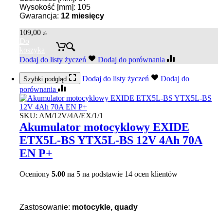
Wysokość [mm]: 105
Gwarancja:
12 miesięcy
109,00
zł
Do
koszyka
Dodaj do listy życzeń
Dodaj do porównania
Dodaj do listy życzeń
Dodaj do
Szybki podgląd
porównania
SKU:
AM/12V/4A/EX/1/1
Akumulator motocyklowy EXIDE
ETX5L-BS YTX5L-BS 12V 4Ah 70A
EN P+
Oceniony
5.00
na 5 na podstawie
14
ocen klientów
Zastosowanie:
motocykle, quady