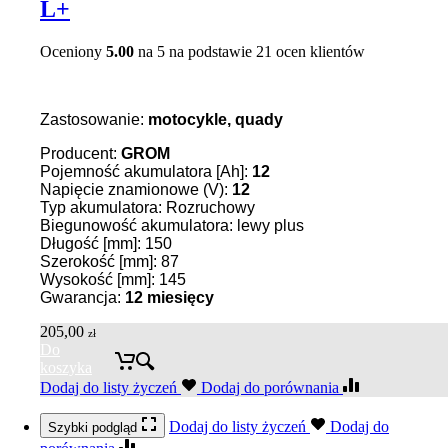
L+
Oceniony
5.00
na 5 na podstawie
21
ocen klientów
Zastosowanie:
motocykle, quady
Producent:
GROM
Pojemność akumulatora [Ah]:
12
Napięcie znamionowe (V):
12
Typ akumulatora: Rozruchowy
Biegunowość akumulatora: lewy plus
Długość [mm]: 150
Szerokość [mm]: 87
Wysokość [mm]: 145
Gwarancja:
12 miesięcy
205,00
zł
Do
koszyka
Dodaj do listy życzeń
Dodaj do porównania
Dodaj do listy życzeń
Dodaj do
Szybki podgląd