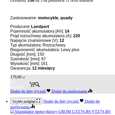
Oceniony
5.00
na 5 na podstawie
11
ocen klientów
Zastosowanie:
motocykle, quady
Producent:
Landport
Pojemność akumulatora [Ah]:
14
Prąd rozruchowy akumulatora (A):
220
Napięcie znamionowe (V):
12
Typ akumulatora: Rozruchowy
Biegunowość akumulatora: Lewy plus
Długość [mm]: 150
Szerokość [mm]: 87
Wysokość [mm]: 161
Gwarancja:
12 miesięcy
179,00
zł
Do
koszyka
Dodaj do listy życzeń
Dodaj do porównania
Dodaj do listy życzeń
Dodaj do
Szybki podgląd
porównania