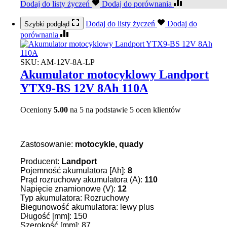
Dodaj do listy życzeń
Dodaj do porównania
Dodaj do listy życzeń
Dodaj do
Szybki podgląd
porównania
SKU:
AM-12V-8A-LP
Akumulator motocyklowy Landport
YTX9-BS 12V 8Ah 110A
Oceniony
5.00
na 5 na podstawie
5
ocen klientów
Zastosowanie:
motocykle, quady
Producent:
Landport
Pojemność akumulatora [Ah]:
8
Prąd rozruchowy akumulatora (A):
110
Napięcie znamionowe (V):
12
Typ akumulatora: Rozruchowy
Biegunowość akumulatora: lewy plus
Długość [mm]: 150
Szerokość [mm]: 87