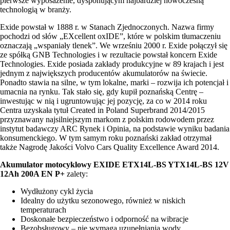
pierwsze wyposażenie, dysponującym najbardziej nowoczesną
technologią w branży.
Exide powstał w 1888 r. w Stanach Zjednoczonych. Nazwa firmy
pochodzi od słów „EXcellent oxIDE”, które w polskim tłumaczeniu
oznaczają „wspaniały tlenek”. We wrześniu 2000 r. Exide połączył się
ze spółką GNB Technologies i w rezultacie powstał koncern Exide
Technologies. Exide posiada zakłady produkcyjne w 89 krajach i jest
jednym z największych producentów akumulatorów na świecie.
Ponadto stawia na silne, w tym lokalne, marki – rozwija ich potencjał i
umacnia na rynku. Tak stało się, gdy kupił poznańską Centrę –
inwestując w nią i ugruntowując jej pozycję, za co w 2014 roku
Centra uzyskała tytuł Created in Poland Superbrand 2014/2015
przyznawany najsilniejszym markom z polskim rodowodem przez
instytut badawczy ARC Rynek i Opinia, na podstawie wyniku badania
konsumenckiego. W tym samym roku poznański zakład otrzymał
także Nagrodę Jakości Volvo Cars Quality Excellence Award 2014.
Akumulator motocyklowy EXIDE ETX14L-BS YTX14L-BS 12V
12Ah 200A EN P+
zalety:
Wydłużony cykl życia
Idealny do użytku sezonowego, również w niskich
temperaturach
Doskonałe bezpieczeństwo i odporność na wibracje
Bezobsługowy – nie wymaga uzupełniania wody