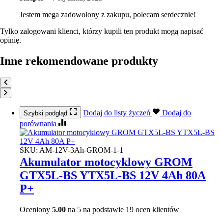
Jestem mega zadowolony z zakupu, polecam serdecznie!
Tylko zalogowani klienci, którzy kupili ten produkt mogą napisać
opinię.
Inne rekomendowane produkty
Dodaj do listy życzeń
Dodaj do
Szybki podgląd
porównania
SKU:
AM-12V-3Ah-GROM-1-1
Akumulator motocyklowy GROM
GTX5L-BS YTX5L-BS 12V 4Ah 80A
P+
Oceniony
5.00
na 5 na podstawie
19
ocen klientów