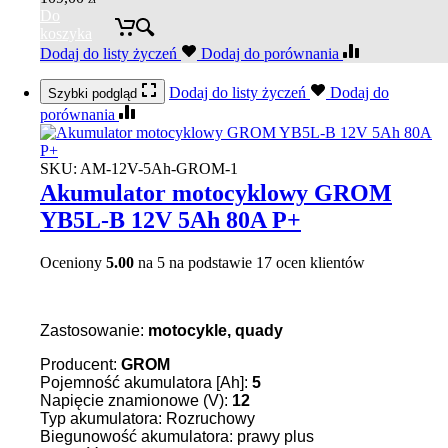
Do
koszyka
Dodaj do listy życzeń
Dodaj do porównania
Dodaj do listy życzeń
Dodaj do
Szybki podgląd
porównania
SKU:
AM-12V-5Ah-GROM-1
Akumulator motocyklowy GROM
YB5L-B 12V 5Ah 80A P+
Oceniony
5.00
na 5 na podstawie
17
ocen klientów
Zastosowanie:
motocykle, quady
Producent:
GROM
Pojemność akumulatora [Ah]:
5
Napięcie znamionowe (V):
12
Typ akumulatora: Rozruchowy
Biegunowość akumulatora: prawy plus