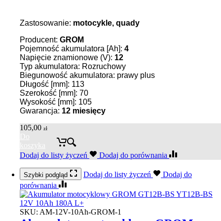
Zastosowanie:
motocykle, quady
Producent:
GROM
Pojemność akumulatora [Ah]:
4
Napięcie znamionowe (V):
12
Typ akumulatora: Rozruchowy
Biegunowość akumulatora: prawy plus
Długość [mm]: 113
Szerokość [mm]: 70
Wysokość [mm]: 105
Gwarancja:
12 miesięcy
105,00
zł
Do
koszyka
Dodaj do listy życzeń
Dodaj do porównania
Dodaj do listy życzeń
Dodaj do
Szybki podgląd
porównania
SKU:
AM-12V-10Ah-GROM-1