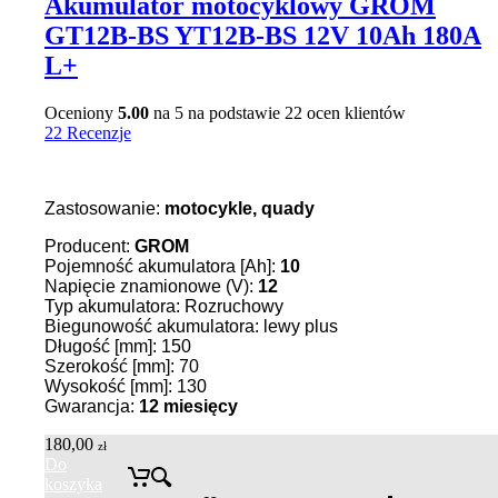
Akumulator motocyklowy GROM
GT12B-BS YT12B-BS 12V 10Ah 180A
L+
Oceniony
5.00
na 5 na podstawie
22
ocen klientów
22 Recenzje
Zastosowanie:
motocykle, quady
Producent:
GROM
Pojemność akumulatora [Ah]:
10
Napięcie znamionowe (V):
12
Typ akumulatora: Rozruchowy
Biegunowość akumulatora: lewy plus
Długość [mm]: 150
Szerokość [mm]: 70
Wysokość [mm]: 130
Gwarancja:
12 miesięcy
180,00
zł
Do
koszyka