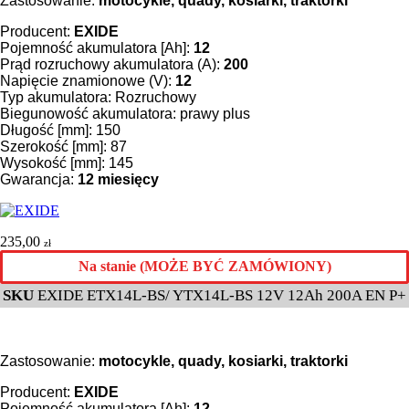
Zastosowanie:
motocykle, quady, kosiarki, traktorki
Producent:
EXIDE
Pojemność akumulatora [Ah]:
12
Prąd rozruchowy akumulatora (A):
200
Napięcie znamionowe (V):
12
Typ akumulatora: Rozruchowy
Biegunowość akumulatora: prawy plus
Długość [mm]: 150
Szerokość [mm]: 87
Wysokość [mm]: 145
Gwarancja:
12 miesięcy
235,00
zł
Na stanie (MOŻE BYĆ ZAMÓWIONY)
SKU
EXIDE ETX14L-BS/ YTX14L-BS 12V 12Ah 200A EN P+
Zastosowanie:
motocykle, quady, kosiarki, traktorki
Producent:
EXIDE
Pojemność akumulatora [Ah]:
12