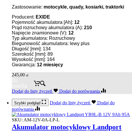
Zastosowanie:
motocykle, quady, kosiarki, traktorki
Producent:
EXIDE
Pojemność akumulatora [Ah]:
12
Prąd rozruchowy akumulatora (A):
210
Napięcie znamionowe (V):
12
Typ akumulatora: Rozruchowy
Biegunowość akumulatora: lewy plus
Długość [mm]: 134
Szerokość [mm]: 89
Wysokość [mm]: 164
Gwarancja:
12 miesięcy
245,00
zł
Do
koszyka
Dodaj do listy życzeń
Dodaj do porównania
Dodaj do listy życzeń
Dodaj do
Szybki podgląd
porównania
SKU:
AM-12V-0A-LP-L
Akumulator motocyklowy Landport