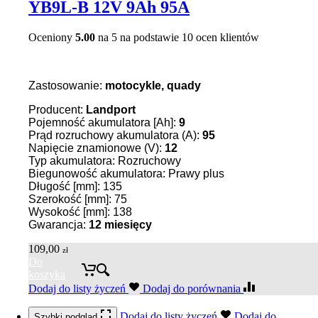
YB9L-B 12V 9Ah 95A
Oceniony
5.00
na 5 na podstawie
10
ocen klientów
Zastosowanie:
motocykle, quady
Producent:
Landport
Pojemność akumulatora [Ah]:
9
Prąd rozruchowy akumulatora (A):
95
Napięcie znamionowe (V):
12
Typ akumulatora: Rozruchowy
Biegunowość akumulatora: Prawy plus
Długość [mm]: 135
Szerokość [mm]: 75
Wysokość [mm]: 138
Gwarancja:
12 miesięcy
109,00
zł
Do
koszyka
Dodaj do listy życzeń
Dodaj do porównania
Dodaj do listy życzeń
Dodaj do
Szybki podgląd