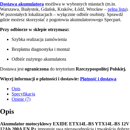
Dostawa akumulatora
możliwa w wybranych miastach (m.in.
Warszawa, Białystok, Gdańsk, Kraków, Łódź, Wrocław –
pełna lista
).
W pozostałych lokalizacjach – wyłącznie odbiór osobisty. Sprawdź
gdzie możesz skorzystać z pogotowia akumulatorowego Specpart.
Przy odbiorze w sklepie otrzymasz:
Szybka realizacja zamówienia
Bezpłatna diagnostyka i montaż
Odbiór zużytego akumulatora
Dostawa jest
ograniczona
do terytorium
Rzeczypospolitej Polskiej.
Więcej informacji o płatności i dostawie:
Płatność i dostawa
Opis
Specyfikacja
Opinie (7)
Opis
Akumulator motocyklowy EXIDE ETX14L-BS YTX14L-BS 12V
12Ah 200A EN P+
imponuje swą niezawodnością i trwałością dobrze