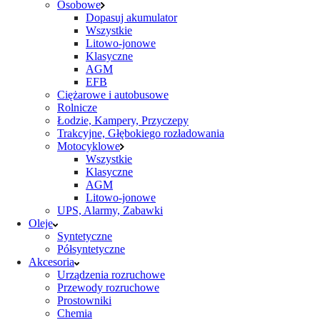
Osobowe
Dopasuj akumulator
Wszystkie
Litowo-jonowe
Klasyczne
AGM
EFB
Ciężarowe i autobusowe
Rolnicze
Łodzie, Kampery, Przyczepy
Trakcyjne, Głębokiego rozładowania
Motocyklowe
Wszystkie
Klasyczne
AGM
Litowo-jonowe
UPS, Alarmy, Zabawki
Oleje
Syntetyczne
Półsyntetyczne
Akcesoria
Urządzenia rozruchowe
Przewody rozruchowe
Prostowniki
Chemia