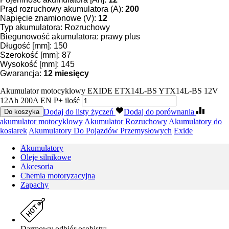
Prąd rozruchowy akumulatora (A):
200
Napięcie znamionowe (V):
12
Typ akumulatora: Rozruchowy
Biegunowość akumulatora: prawy plus
Długość [mm]: 150
Szerokość [mm]: 87
Wysokość [mm]: 145
Gwarancja:
12 miesięcy
Akumulator motocyklowy EXIDE ETX14L-BS YTX14L-BS 12V
12Ah 200A EN P+ ilość
Dodaj do listy życzeń
Dodaj do porównania
Do koszyka
akumulator motocyklowy
Akumulator Rozruchowy
Akumulatory do
kosiarek
Akumulatory Do Pojazdów Przemysłowych
Exide
Akumulatory
Oleje silnikowe
Akcesoria
Chemia motoryzacyjna
Zapachy
Darmowy odbiór osobisty: