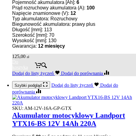
Pojemność akumulatora [Ah]:
6
Prąd rozruchowy akumulatora (A):
100
Napięcie znamionowe (V):
12
Typ akumulatora: Rozruchowy
Biegunowość akumulatora: prawy plus
Długość [mm]: 113
Szerokość [mm]: 70
Wysokość [mm]: 130
Gwarancja:
12 miesięcy
125,00
zł
Do
koszyka
Dodaj do listy życzeń
Dodaj do porównania
Dodaj do listy życzeń
Dodaj do
Szybki podgląd
porównania
SKU:
AM-12V-16A-GP-GTX
Akumulator motocyklowy Landport
YTX16-BS 12V 14Ah 220A