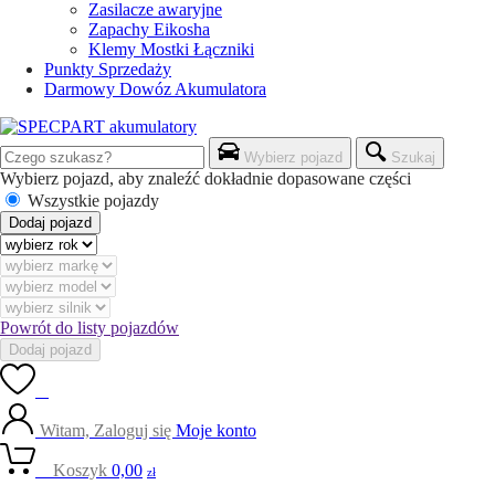
Zasilacze awaryjne
Zapachy Eikosha
Klemy Mostki Łączniki
Punkty Sprzedaży
Darmowy Dowóz Akumulatora
Wybierz pojazd
Szukaj
Wybierz pojazd, aby znaleźć dokładnie dopasowane części
Wszystkie pojazdy
Dodaj pojazd
Powrót do listy pojazdów
Dodaj pojazd
0
Witam, Zaloguj się
Moje konto
0
Koszyk
0,00
zł