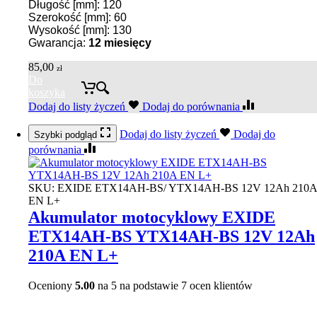
Długość [mm]: 120
Szerokość [mm]: 60
Wysokość [mm]: 130
Gwarancja:
12 miesięcy
85,00
zł
Do
koszyka
Dodaj do listy życzeń
Dodaj do porównania
Dodaj do listy życzeń
Dodaj do
Szybki podgląd
porównania
SKU:
EXIDE ETX14AH-BS/ YTX14AH-BS 12V 12Ah 210A
EN L+
Akumulator motocyklowy EXIDE
ETX14AH-BS YTX14AH-BS 12V 12Ah
210A EN L+
Oceniony
5.00
na 5 na podstawie
7
ocen klientów