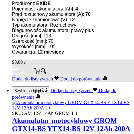
Producent:
EXIDE
Pojemność akumulatora [Ah]:
4
Prąd rozruchowy akumulatora (A):
70
Napięcie znamionowe (V):
12
Typ akumulatora: Rozruchowy
Biegunowość akumulatora: prawy plus
Długość [mm]: 113
Szerokość [mm]: 70
Wysokość [mm]: 105
Gwarancja:
12 miesięcy
98,00
zł
Do
koszyka
Dodaj do listy życzeń
Dodaj do porównania
Dodaj do listy życzeń
Dodaj do
Szybki podgląd
porównania
SKU:
AM-12V-14Ah-GROM-1-1
Akumulator motocyklowy GROM
GTX14-BS YTX14-BS 12V 12Ah 200A