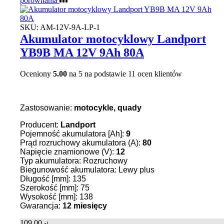
porównania
SKU:
AM-12V-9A-LP-1
Akumulator motocyklowy Landport
YB9B MA 12V 9Ah 80A
Oceniony
5.00
na 5 na podstawie
11
ocen klientów
Zastosowanie:
motocykle, quady
Producent:
Landport
Pojemność akumulatora [Ah]:
9
Prąd rozruchowy akumulatora (A):
80
Napięcie znamionowe (V):
12
Typ akumulatora: Rozruchowy
Biegunowość akumulatora: Lewy plus
Długość [mm]: 135
Szerokość [mm]: 75
Wysokość [mm]: 138
Gwarancja:
12 miesięcy
109,00
zł