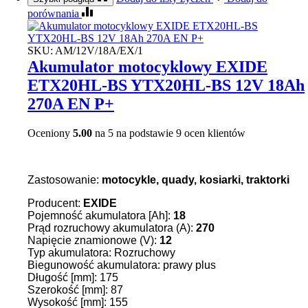
porównania
SKU:
AM/12V/18A/EX/1
Akumulator motocyklowy EXIDE
ETX20HL-BS YTX20HL-BS 12V 18Ah
270A EN P+
Oceniony
5.00
na 5 na podstawie
9
ocen klientów
Zastosowanie:
motocykle, quady, kosiarki, traktorki
Producent:
EXIDE
Pojemność akumulatora [Ah]:
18
Prąd rozruchowy akumulatora (A):
270
Napięcie znamionowe (V):
12
Typ akumulatora: Rozruchowy
Biegunowość akumulatora: prawy plus
Długość [mm]: 175
Szerokość [mm]: 87
Wysokość [mm]: 155