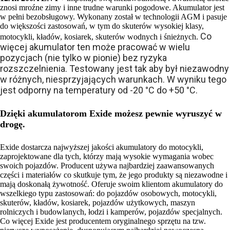
znosi mroźne zimy i inne trudne warunki pogodowe. Akumulator jest
w pełni bezobsługowy. Wykonany został w technologii AGM i pasuje
do większości zastosowań, w tym do skuterów wysokiej klasy,
Co
motocykli, kładów, kosiarek, skuterów wodnych i śnieżnych.
więcej akumulator ten może pracować w wielu
pozycjach (nie tylko w pionie) bez ryzyka
rozszczelnienia. Testowany jest tak aby był niezawodny
w różnych, niesprzyjających warunkach. W wyniku tego
jest odporny na temperatury od -20 °C do +50 °C.
Dzięki akumulatorom Exide możesz pewnie wyruszyć w
drogę.
Exide dostarcza najwyższej jakości akumulatory do motocykli,
zaprojektowane dla tych, którzy mają wysokie wymagania wobec
swoich pojazdów. Producent używa najbardziej zaawansowanych
części i materiałów co skutkuje tym, że jego produkty są niezawodne i
mają doskonałą żywotność. Oferuje swoim klientom akumulatory do
wszelkiego typu zastosowań: do pojazdów osobowych, motocykli,
skuterów, kładów, kosiarek, pojazdów użytkowych, maszyn
rolniczych i budowlanych, łodzi i kamperów, pojazdów specjalnych.
Co więcej Exide jest producentem oryginalnego sprzętu na tzw.