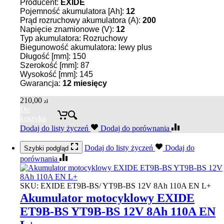
Producent:
EXIDE
Pojemność akumulatora [Ah]:
12
Prąd rozruchowy akumulatora (A):
200
Napięcie znamionowe (V):
12
Typ akumulatora: Rozruchowy
Biegunowość akumulatora: lewy plus
Długość [mm]: 150
Szerokość [mm]: 87
Wysokość [mm]: 145
Gwarancja:
12 miesięcy
210,00
zł
Do
koszyka
Dodaj do listy życzeń
Dodaj do porównania
Dodaj do listy życzeń
Dodaj do
Szybki podgląd
porównania
SKU:
EXIDE ET9B-BS/ YT9B-BS 12V 8Ah 110A EN L+
Akumulator motocyklowy EXIDE
ET9B-BS YT9B-BS 12V 8Ah 110A EN