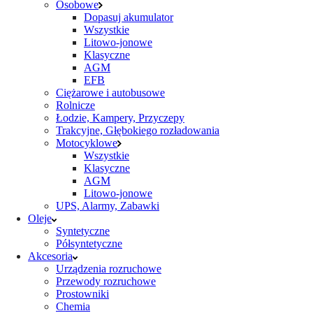
Osobowe
Dopasuj akumulator
Wszystkie
Litowo-jonowe
Klasyczne
AGM
EFB
Ciężarowe i autobusowe
Rolnicze
Łodzie, Kampery, Przyczepy
Trakcyjne, Głębokiego rozładowania
Motocyklowe
Wszystkie
Klasyczne
AGM
Litowo-jonowe
UPS, Alarmy, Zabawki
Oleje
Syntetyczne
Półsyntetyczne
Akcesoria
Urządzenia rozruchowe
Przewody rozruchowe
Prostowniki
Chemia