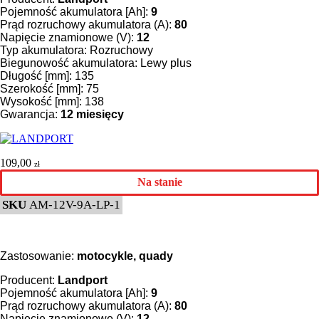
Pojemność akumulatora [Ah]:
9
Prąd rozruchowy akumulatora (A):
80
Napięcie znamionowe (V):
12
Typ akumulatora: Rozruchowy
Biegunowość akumulatora: Lewy plus
Długość [mm]: 135
Szerokość [mm]: 75
Wysokość [mm]: 138
Gwarancja:
12 miesięcy
109,00
zł
Na stanie
SKU
AM-12V-9A-LP-1
Zastosowanie:
motocykle, quady
Producent:
Landport
Pojemność akumulatora [Ah]:
9
Prąd rozruchowy akumulatora (A):
80
Napięcie znamionowe (V):
12