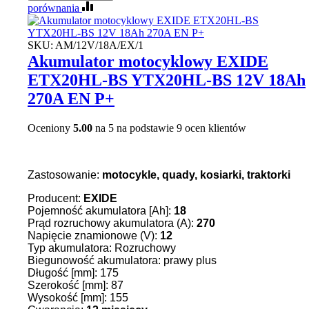
porównania
SKU:
AM/12V/18A/EX/1
Akumulator motocyklowy EXIDE
ETX20HL-BS YTX20HL-BS 12V 18Ah
270A EN P+
Oceniony
5.00
na 5 na podstawie
9
ocen klientów
Zastosowanie:
motocykle, quady, kosiarki, traktorki
Producent:
EXIDE
Pojemność akumulatora [Ah]:
18
Prąd rozruchowy akumulatora (A):
270
Napięcie znamionowe (V):
12
Typ akumulatora: Rozruchowy
Biegunowość akumulatora: prawy plus
Długość [mm]: 175
Szerokość [mm]: 87
Wysokość [mm]: 155