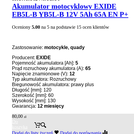
Akumulator motocyklowy EXIDE
EB5L-B YB5L-B 12V 5Ah 65A EN P+
Oceniony
5.00
na 5 na podstawie
15
ocen klientów
Zastosowanie:
motocykle, quady
Producent:
EXIDE
Pojemność akumulatora [Ah]:
5
Prąd rozruchowy akumulatora (A):
65
Napięcie znamionowe (V):
12
Typ akumulatora: Rozruchowy
Biegunowość akumulatora: prawy plus
Długość [mm]: 120
Szerokość [mm]: 60
Wysokość [mm]: 130
Gwarancja:
12 miesięcy
80,00
zł
Do
koszyka
Dodaj do listy życzeń
Dodaj do porównania