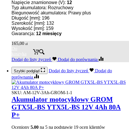
Napięcie znamionowe (V):
12
Typ akumulatora: Rozruchowy
Biegunowość akumulatora: Prawy plus
Długość [mm]: 196
Szerokość [mm]: 132
Wysokość [mm]: 159
Gwarancja:
12 miesięcy
165,00
zł
Do
koszyka
Dodaj do listy życzeń
Dodaj do porównania
Dodaj do listy życzeń
Dodaj do
Szybki podgląd
porównania
SKU:
AM-12V-3Ah-GROM-1-1
Akumulator motocyklowy GROM
GTX5L-BS YTX5L-BS 12V 4Ah 80A
P+
Oceniony
5.00
na 5 na podstawie
19
ocen klientów