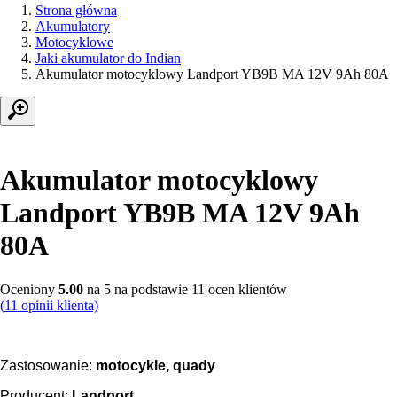
Strona główna
Akumulatory
Motocyklowe
Jaki akumulator do Indian
Akumulator motocyklowy Landport YB9B MA 12V 9Ah 80A
Akumulator motocyklowy
Landport YB9B MA 12V 9Ah
80A
Oceniony
5.00
na 5 na podstawie
11
ocen klientów
(
11
opinii klienta)
Zastosowanie:
motocykle, quady
Producent:
Landport