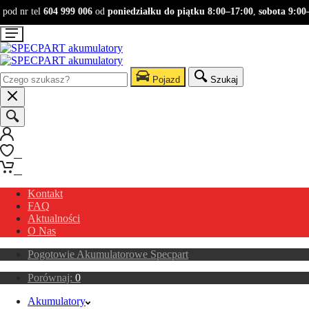
od nr tel
604 999 006
od
poniedziałku do piątku 8:00–17:00
,
sobota 9:00–1
Pojazd
Szukaj
0
0
Kontakt
FAQ
Aktualności
O Nas
Pogotowie Akumulatorowe Specpart
Porównaj:
0
Akumulatory