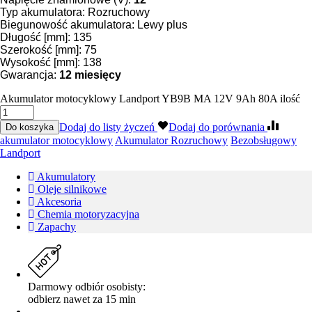
Typ akumulatora: Rozruchowy
Biegunowość akumulatora: Lewy plus
Długość [mm]: 135
Szerokość [mm]: 75
Wysokość [mm]: 138
Gwarancja:
12 miesięcy
Akumulator motocyklowy Landport YB9B MA 12V 9Ah 80A ilość
Dodaj do listy życzeń
Dodaj do porównania
Do koszyka
Tagi:
akumulator motocyklowy
Akumulator Rozruchowy
Bezobsługowy
Landport
Akumulatory
Oleje silnikowe
Akcesoria
Chemia motoryzacyjna
Zapachy
Darmowy odbiór osobisty:
odbierz nawet za 15 min