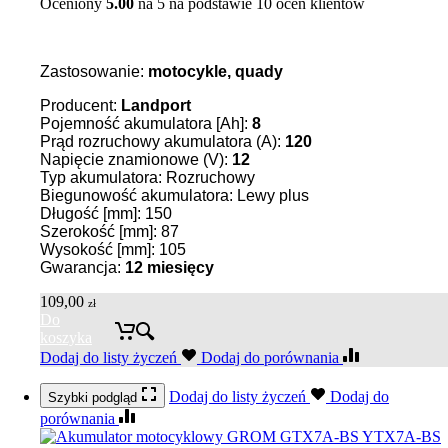
Oceniony
5.00
na 5 na podstawie
10
ocen klientów
Zastosowanie:
motocykle, quady
Producent:
Landport
Pojemność akumulatora [Ah]:
8
Prąd rozruchowy akumulatora (A):
120
Napięcie znamionowe (V):
12
Typ akumulatora: Rozruchowy
Biegunowość akumulatora: Lewy plus
Długość [mm]: 150
Szerokość [mm]: 87
Wysokość [mm]: 105
Gwarancja:
12 miesięcy
109,00
zł
Do
koszyka
Dodaj do listy życzeń
Dodaj do porównania
Dodaj do listy życzeń
Dodaj do
Szybki podgląd
porównania