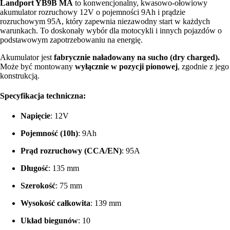
Landport YB9B MA
to konwencjonalny, kwasowo-ołowiowy
akumulator rozruchowy 12V o pojemności 9Ah i prądzie
rozruchowym 95A, który zapewnia niezawodny start w każdych
warunkach. To doskonały wybór dla motocykli i innych pojazdów o
podstawowym zapotrzebowaniu na energię.
Akumulator jest
fabrycznie naładowany na sucho (dry charged).
Może być montowany
wyłącznie w pozycji pionowej
, zgodnie z jego
konstrukcją.
Specyfikacja techniczna:
Napięcie
: 12V
Pojemność (10h)
: 9Ah
Prąd rozruchowy (CCA/EN)
: 95A
Długość
: 135 mm
Szerokość
: 75 mm
Wysokość całkowita
: 139 mm
Układ biegunów
: 10