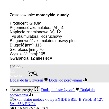
Zastosowanie:
motocykle, quady
Producent:
GROM
Pojemność akumulatora [Ah]:
4
Napięcie znamionowe (V):
12
Typ akumulatora: Rozruchowy
Biegunowość akumulatora: prawy plus
Długość [mm]: 113
Szerokość [mm]: 70
Wysokość [mm]: 105
Gwarancja:
12 miesięcy
105,00
zł
Do
koszyka
Dodaj do listy życzeń
Dodaj do porównania
Dodaj do listy życzeń
Dodaj do
Szybki podgląd
porównania
SKU:
AM/12V/5A/EX/1