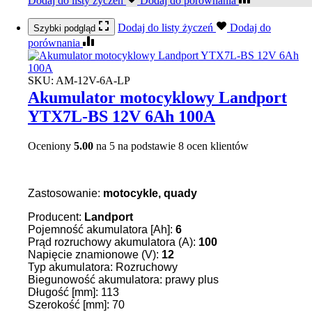
Dodaj do listy życzeń
Dodaj do porównania
Dodaj do listy życzeń
Dodaj do
Szybki podgląd
porównania
SKU:
AM-12V-6A-LP
Akumulator motocyklowy Landport
YTX7L-BS 12V 6Ah 100A
Oceniony
5.00
na 5 na podstawie
8
ocen klientów
Zastosowanie:
motocykle, quady
Producent:
Landport
Pojemność akumulatora [Ah]:
6
Prąd rozruchowy akumulatora (A):
100
Napięcie znamionowe (V):
12
Typ akumulatora: Rozruchowy
Biegunowość akumulatora: prawy plus
Długość [mm]: 113
Szerokość [mm]: 70