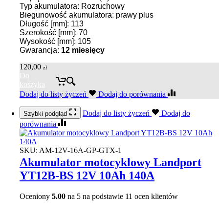
Typ akumulatora: Rozruchowy
Biegunowość akumulatora: prawy plus
Długość [mm]: 113
Szerokość [mm]: 70
Wysokość [mm]: 105
Gwarancja:
12 miesięcy
120,00
zł
Do
koszyka
Dodaj do listy życzeń
Dodaj do porównania
Dodaj do listy życzeń
Dodaj do
Szybki podgląd
porównania
SKU:
AM-12V-16A-GP-GTX-1
Akumulator motocyklowy Landport
YT12B-BS 12V 10Ah 140A
Oceniony
5.00
na 5 na podstawie
11
ocen klientów