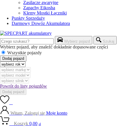
Zasilacze awaryjne
Zapachy Eikosha
Klemy Mostki Łączniki
Punkty Sprzedaży
Darmowy Dowóz Akumulatora
Wybierz pojazd
Szukaj
Wybierz pojazd, aby znaleźć dokładnie dopasowane części
Wszystkie pojazdy
Dodaj pojazd
Powrót do listy pojazdów
Dodaj pojazd
0
Witam, Zaloguj się
Moje konto
0
Koszyk
0,00
zł