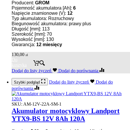
Producent:
GROM
Pojemność akumulatora [Ah]:
6
Napięcie znamionowe (V):
12
Typ akumulatora: Rozruchowy
Biegunowość akumulatora: prawy plus
Długość [mm]: 113
Szerokość [mm]: 70
Wysokość [mm]: 130
Gwarancja:
12 miesięcy
130,00
zł
Do
koszyka
Dodaj do listy życzeń
Dodaj do porównania
Dodaj do listy życzeń
Dodaj do
Szybki podgląd
porównania
SKU:
AM-12V-22A-SM-1
Akumulator motocyklowy Landport
YTX9-BS 12V 8Ah 120A