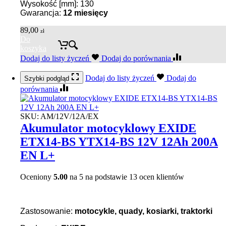
Wysokość [mm]: 130
Gwarancja:
12 miesięcy
89,00
zł
Do
koszyka
Dodaj do listy życzeń
Dodaj do porównania
Dodaj do listy życzeń
Dodaj do
Szybki podgląd
porównania
SKU:
AM/12V/12A/EX
Akumulator motocyklowy EXIDE
ETX14-BS YTX14-BS 12V 12Ah 200A
EN L+
Oceniony
5.00
na 5 na podstawie
13
ocen klientów
Zastosowanie:
motocykle, quady, kosiarki, traktorki