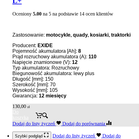
L+
Oceniony
5.00
na 5 na podstawie
14
ocen klientów
Zastosowanie:
motocykle, quady, kosiarki, traktorki
Producent:
EXIDE
Pojemność akumulatora [Ah]:
8
Prąd rozruchowy akumulatora (A):
110
Napięcie znamionowe (V):
12
Typ akumulatora: Rozruchowy
Biegunowość akumulatora: lewy plus
Długość [mm]: 150
Szerokość [mm]: 70
Wysokość [mm]: 105
Gwarancja:
12 miesięcy
130,00
zł
Do
koszyka
Dodaj do listy życzeń
Dodaj do porównania
Dodaj do listy życzeń
Dodaj do
Szybki podgląd