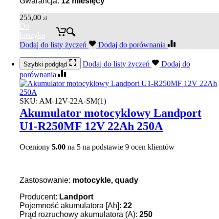
Gwarancja:
12 miesięcy
255,00
zł
Do
koszyka
Dodaj do listy życzeń
Dodaj do porównania
Dodaj do listy życzeń
Dodaj do
Szybki podgląd
porównania
SKU:
AM-12V-22A-SM(1)
Akumulator motocyklowy Landport
U1-R250MF 12V 22Ah 250A
Oceniony
5.00
na 5 na podstawie
9
ocen klientów
Zastosowanie:
motocykle, quady
Producent:
Landport
Pojemność akumulatora [Ah]:
22
Prąd rozruchowy akumulatora (A):
250