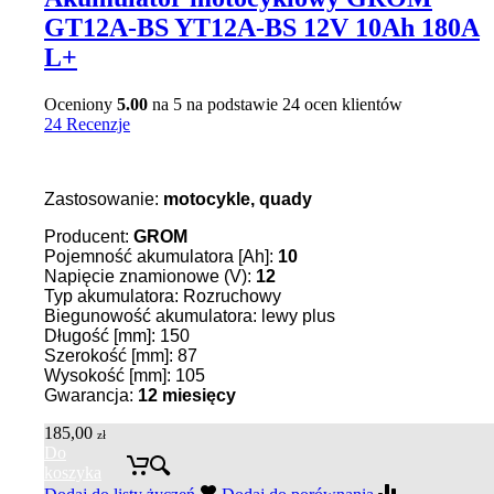
GT12A-BS YT12A-BS 12V 10Ah 180A
L+
Oceniony
5.00
na 5 na podstawie
24
ocen klientów
24 Recenzje
Zastosowanie:
motocykle, quady
Producent:
GROM
Pojemność akumulatora [Ah]:
10
Napięcie znamionowe (V):
12
Typ akumulatora: Rozruchowy
Biegunowość akumulatora: lewy plus
Długość [mm]: 150
Szerokość [mm]: 87
Wysokość [mm]: 105
Gwarancja:
12 miesięcy
185,00
zł
Do
koszyka