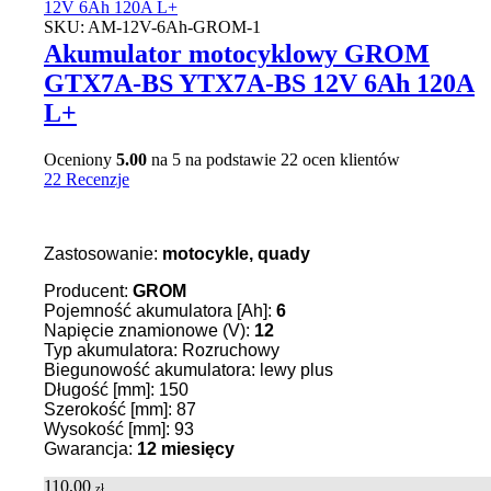
SKU:
AM-12V-6Ah-GROM-1
Akumulator motocyklowy GROM
GTX7A-BS YTX7A-BS 12V 6Ah 120A
L+
Oceniony
5.00
na 5 na podstawie
22
ocen klientów
22 Recenzje
Zastosowanie:
motocykle, quady
Producent:
GROM
Pojemność akumulatora [Ah]:
6
Napięcie znamionowe (V):
12
Typ akumulatora: Rozruchowy
Biegunowość akumulatora: lewy plus
Długość [mm]: 150
Szerokość [mm]: 87
Wysokość [mm]: 93
Gwarancja:
12 miesięcy
110,00
zł