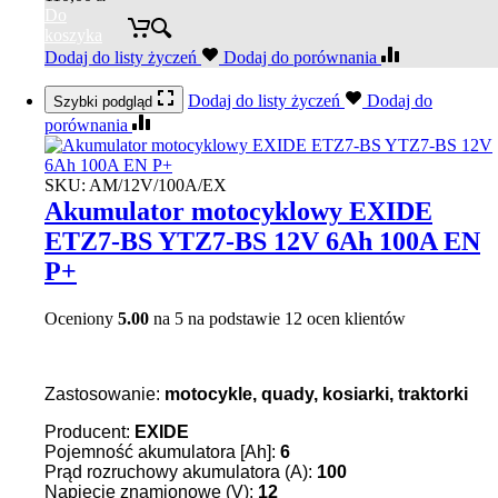
Do
koszyka
Dodaj do listy życzeń
Dodaj do porównania
Dodaj do listy życzeń
Dodaj do
Szybki podgląd
porównania
SKU:
AM/12V/100A/EX
Akumulator motocyklowy EXIDE
ETZ7-BS YTZ7-BS 12V 6Ah 100A EN
P+
Oceniony
5.00
na 5 na podstawie
12
ocen klientów
Zastosowanie:
motocykle, quady, kosiarki, traktorki
Producent:
EXIDE
Pojemność akumulatora [Ah]:
6
Prąd rozruchowy akumulatora (A):
100
Napięcie znamionowe (V):
12