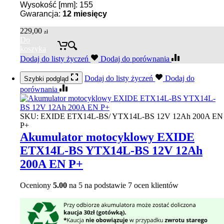
Wysokość [mm]: 155
Gwarancja:
12 miesięcy
229,00
zł
Do
koszyka
Dodaj do listy życzeń
Dodaj do porównania
Dodaj do listy życzeń
Dodaj do
Szybki podgląd
porównania
SKU:
EXIDE ETX14L-BS/ YTX14L-BS 12V 12Ah 200A EN
P+
Akumulator motocyklowy EXIDE
ETX14L-BS YTX14L-BS 12V 12Ah
200A EN P+
Oceniony
5.00
na 5 na podstawie
7
ocen klientów