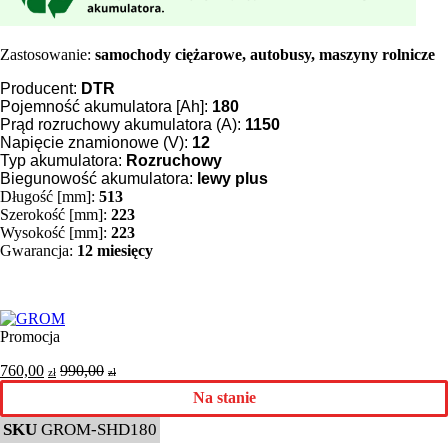
Zastosowanie:
samochody ciężarowe, autobusy, maszyny rolnicze
Producent:
DTR
Pojemność akumulatora [Ah]:
180
Prąd rozruchowy akumulatora (A):
1150
Napięcie znamionowe (V):
12
Typ akumulatora:
Rozruchowy
Biegunowość akumulatora:
lewy plus
Długość [mm]:
513
Szerokość [mm]:
223
Wysokość [mm]:
223
Gwarancja:
12 miesięcy
Promocja
760,00
990,00
zł
zł
Na stanie
SKU
GROM-SHD180