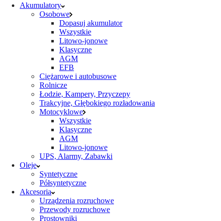
Akumulatory
Osobowe
Dopasuj akumulator
Wszystkie
Litowo-jonowe
Klasyczne
AGM
EFB
Ciężarowe i autobusowe
Rolnicze
Łodzie, Kampery, Przyczepy
Trakcyjne, Głębokiego rozładowania
Motocyklowe
Wszystkie
Klasyczne
AGM
Litowo-jonowe
UPS, Alarmy, Zabawki
Oleje
Syntetyczne
Półsyntetyczne
Akcesoria
Urządzenia rozruchowe
Przewody rozruchowe
Prostowniki