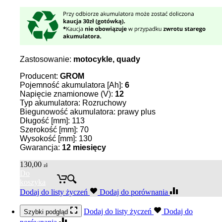
Zastosowanie:
motocykle, quady
Producent:
GROM
Pojemność akumulatora [Ah]:
6
Napięcie znamionowe (V):
12
Typ akumulatora: Rozruchowy
Biegunowość akumulatora: prawy plus
Długość [mm]: 113
Szerokość [mm]: 70
Wysokość [mm]: 130
Gwarancja:
12 miesięcy
130,00
zł
Do
koszyka
Dodaj do listy życzeń
Dodaj do porównania
Dodaj do listy życzeń
Dodaj do
Szybki podgląd