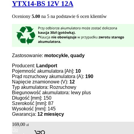
YTX14-BS 12V 12A
Oceniony
5.00
na 5 na podstawie
6
ocen klientów
Zastosowanie:
motocykle, quady
Producent:
Landport
Pojemność akumulatora [Ah]:
10
Prąd rozruchowy akumulatora (A):
190
Napięcie znamionowe (V):
12
Typ akumulatora: Rozruchowy
Biegunowość akumulatora: lewy plus
Długość [mm]: 150
Szerokość [mm]: 87
Wysokość [mm]: 145
Gwarancja:
12 miesięcy
169,00
zł
Do