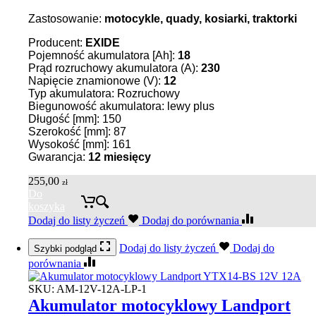
Zastosowanie:
motocykle, quady, kosiarki, traktorki
Producent:
EXIDE
Pojemność akumulatora [Ah]:
18
Prąd rozruchowy akumulatora (A):
230
Napięcie znamionowe (V):
12
Typ akumulatora: Rozruchowy
Biegunowość akumulatora: lewy plus
Długość [mm]: 150
Szerokość [mm]: 87
Wysokość [mm]: 161
Gwarancja:
12 miesięcy
255,00
zł
Do
koszyka
Dodaj do listy życzeń
Dodaj do porównania
Dodaj do listy życzeń
Dodaj do
Szybki podgląd
porównania
SKU:
AM-12V-12A-LP-1
Akumulator motocyklowy Landport