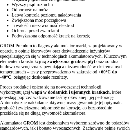
Wyższy prąd rozruchu
Odporność na mróz
Łatwa kontrola poziomu naładowania
Zwiększona moc początkowa
Trwałość i niezawodność elektrod
Ochrona przed zwarciami
Podwyższona odporność kratek na korozję
GROM Premium to flagowy akumulator marki, zaprojektowany w
oparciu o opinie kierowców oraz doświadczenie inżynierów
specjalizujących się w technologiach akumulatorowych. Kluczowym
elementem konstrukcji są
zwiększona grubość płyt
oraz solidna
budowa wewnętrzna zapewniająca niezawodność w ekstremalnych
temperaturach – testy przeprowadzono w zakresie od
+60°C do
-40°C
, osiągając doskonałe rezultaty.
Proces produkcji opiera się na nowoczesnej technologii
wykorzystującej
wapń w dodatnich i ujemnych kratkach
, które
powstają poprzez walcowanie taśmy ołowianej i jej perforację.
Automatyczne nakładanie aktywnej masy gwarantuje jej optymalną
grubość i zwiększoną odporność na korozję, co bezpośrednio
przekłada się na długą żywotność akumulatora.
Akumulator
GROM
jest doskonałym wyborem zarówno do pojazdów
standardowych, jak i bogato wyposażonych. Zachowuje pełnię swoich