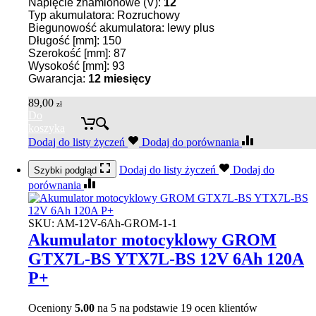
Napięcie znamionowe (V):
12
Typ akumulatora: Rozruchowy
Biegunowość akumulatora: lewy plus
Długość [mm]: 150
Szerokość [mm]: 87
Wysokość [mm]: 93
Gwarancja:
12 miesięcy
89,00
zł
Do
koszyka
Dodaj do listy życzeń
Dodaj do porównania
Dodaj do listy życzeń
Dodaj do
Szybki podgląd
porównania
SKU:
AM-12V-6Ah-GROM-1-1
Akumulator motocyklowy GROM
GTX7L-BS YTX7L-BS 12V 6Ah 120A
P+
Oceniony
5.00
na 5 na podstawie
19
ocen klientów