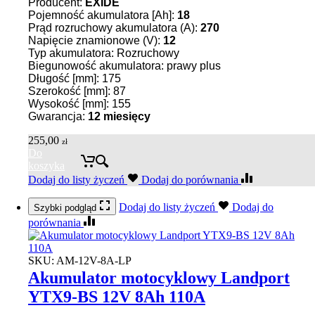
Producent:
EXIDE
Pojemność akumulatora [Ah]:
18
Prąd rozruchowy akumulatora (A):
270
Napięcie znamionowe (V):
12
Typ akumulatora: Rozruchowy
Biegunowość akumulatora: prawy plus
Długość [mm]: 175
Szerokość [mm]: 87
Wysokość [mm]: 155
Gwarancja:
12 miesięcy
255,00
zł
Do
koszyka
Dodaj do listy życzeń
Dodaj do porównania
Dodaj do listy życzeń
Dodaj do
Szybki podgląd
porównania
SKU:
AM-12V-8A-LP
Akumulator motocyklowy Landport
YTX9-BS 12V 8Ah 110A