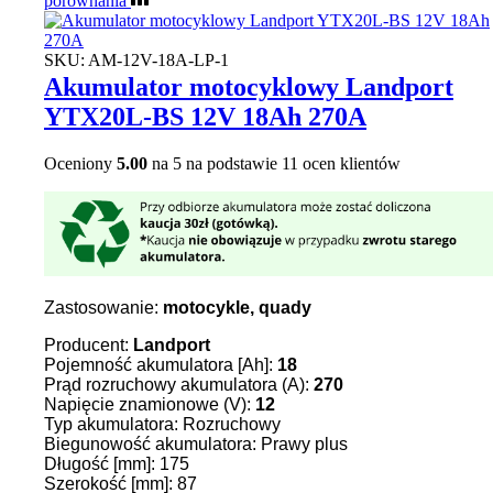
porównania
SKU:
AM-12V-18A-LP-1
Akumulator motocyklowy Landport
YTX20L-BS 12V 18Ah 270A
Oceniony
5.00
na 5 na podstawie
11
ocen klientów
Zastosowanie:
motocykle, quady
Producent:
Landport
Pojemność akumulatora [Ah]:
18
Prąd rozruchowy akumulatora (A):
270
Napięcie znamionowe (V):
12
Typ akumulatora: Rozruchowy
Biegunowość akumulatora: Prawy plus
Długość [mm]: 175
Szerokość [mm]: 87