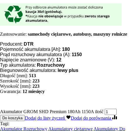
Zastosowanie:
samochody ciężarowe, autobusy, maszyny rolnicze
Producent:
DTR
Pojemność akumulatora [Ah]:
180
Prąd rozruchowy akumulatora (A):
1150
Napięcie znamionowe (V):
12
Typ akumulatora:
Rozruchowy
Biegunowość akumulatora:
lewy plus
Długość [mm]:
513
Szerokość [mm]:
223
Wysokość [mm]:
223
Gwarancja:
12 miesięcy
Akumulator GROM SHD Premium 180Ah 1150A ilość
Dodaj do listy życzeń
Dodaj do porównania
Do koszyka
Tagi:
Akumulator Rozruchowy
Akumulatory ciężarowe
Akumulatory Do