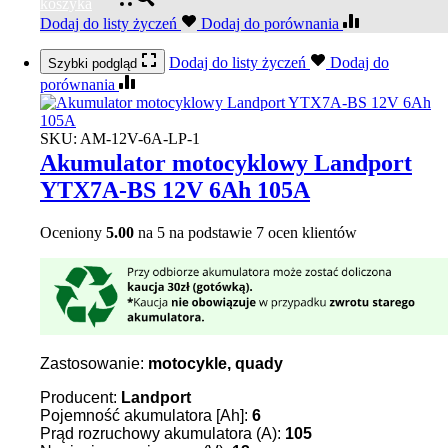
koszyka
Dodaj do listy życzeń
Dodaj do porównania
Dodaj do listy życzeń
Dodaj do
Szybki podgląd
porównania
SKU:
AM-12V-6A-LP-1
Akumulator motocyklowy Landport
YTX7A-BS 12V 6Ah 105A
Oceniony
5.00
na 5 na podstawie
7
ocen klientów
Zastosowanie:
motocykle, quady
Producent:
Landport
Pojemność akumulatora [Ah]:
6
Prąd rozruchowy akumulatora (A):
105