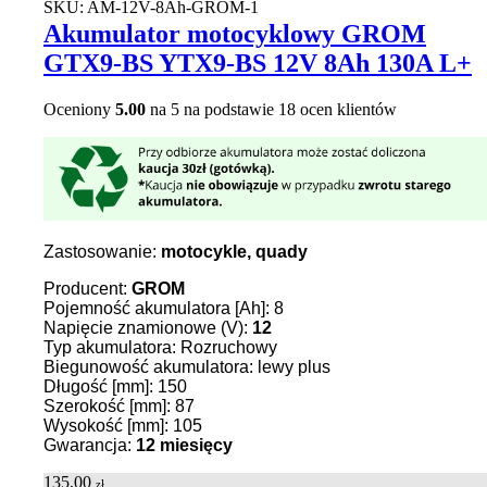
SKU:
AM-12V-8Ah-GROM-1
Akumulator motocyklowy GROM
GTX9-BS YTX9-BS 12V 8Ah 130A L+
Oceniony
5.00
na 5 na podstawie
18
ocen klientów
Zastosowanie:
motocykle, quady
Producent:
GROM
Pojemność akumulatora [Ah]: 8
Napięcie znamionowe (V):
12
Typ akumulatora: Rozruchowy
Biegunowość akumulatora: lewy plus
Długość [mm]: 150
Szerokość [mm]: 87
Wysokość [mm]: 105
Gwarancja:
12 miesięcy
135,00
zł