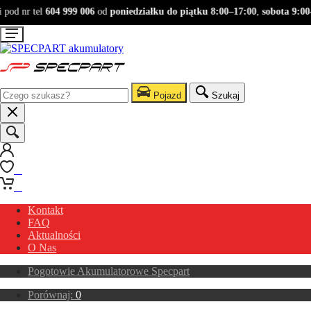
od nr tel
604 999 006
od
poniedziałku do piątku 8:00–17:00
,
sobota 9:00–
Pojazd
Szukaj
0
0
Kontakt
FAQ
Aktualności
O Nas
Pogotowie Akumulatorowe Specpart
Porównaj:
0