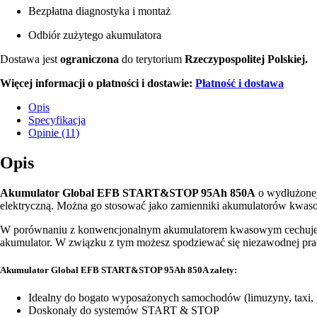
Bezpłatna diagnostyka i montaż
Odbiór zużytego akumulatora
Dostawa jest
ograniczona
do terytorium
Rzeczypospolitej Polskiej.
Więcej informacji o płatności i dostawie:
Płatność i dostawa
Opis
Specyfikacja
Opinie (11)
Opis
Akumulator Global EFB START&STOP 95Ah 850A
o wydłużonej
elektryczną. Można go stosować jako zamienniki akumulatorów kwa
W porównaniu z konwencjonalnym akumulatorem kwasowym cechuje się 
akumulator. W związku z tym możesz spodziewać się niezawodnej prac
Akumulator Global EFB START&STOP 95Ah 850A zalety:
Idealny do bogato wyposażonych samochodów (limuzyny, taxi, poli
Doskonały do systemów START & STOP