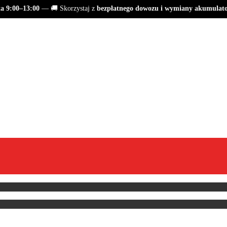
9:00–13:00
— 🚚 Skorzystaj z
bezpłatnego dowozu i wymiany akumulator