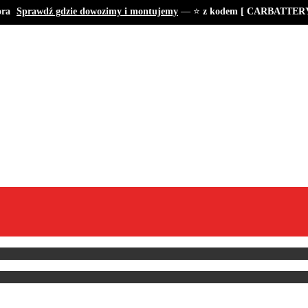
a
Sprawdź gdzie dowozimy i montujemy
— ⭐
z kodem [ CARBATTERY ] 