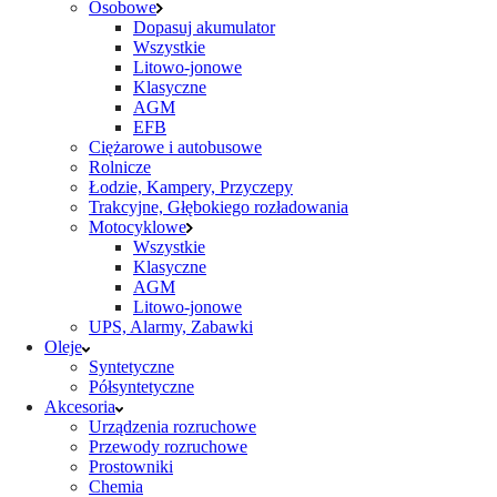
Osobowe
Dopasuj akumulator
Wszystkie
Litowo-jonowe
Klasyczne
AGM
EFB
Ciężarowe i autobusowe
Rolnicze
Łodzie, Kampery, Przyczepy
Trakcyjne, Głębokiego rozładowania
Motocyklowe
Wszystkie
Klasyczne
AGM
Litowo-jonowe
UPS, Alarmy, Zabawki
Oleje
Syntetyczne
Półsyntetyczne
Akcesoria
Urządzenia rozruchowe
Przewody rozruchowe
Prostowniki
Chemia