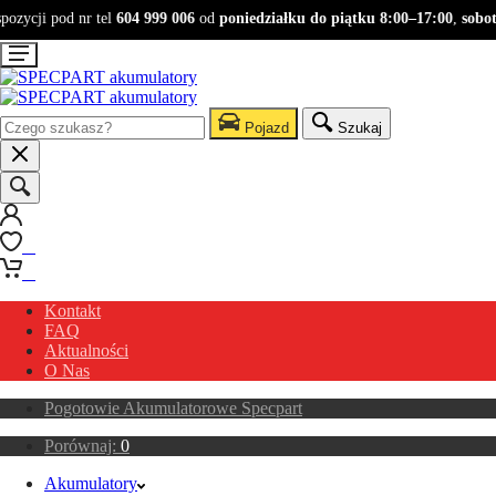
zycji pod nr tel
604 999 006
od
poniedziałku do piątku 8:00–17:00
,
sobota 
Pojazd
Szukaj
0
0
Kontakt
FAQ
Aktualności
O Nas
Pogotowie Akumulatorowe Specpart
Porównaj:
0
Akumulatory