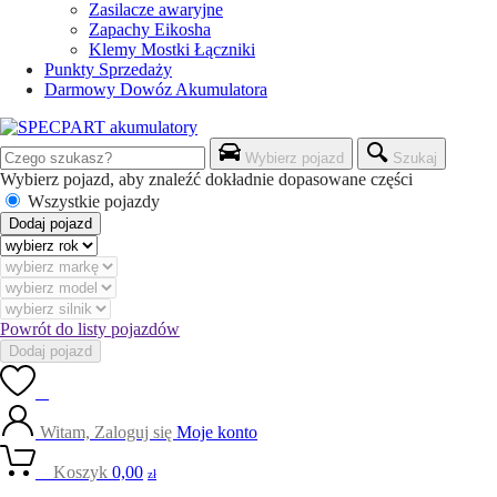
Zasilacze awaryjne
Zapachy Eikosha
Klemy Mostki Łączniki
Punkty Sprzedaży
Darmowy Dowóz Akumulatora
Wybierz pojazd
Szukaj
Wybierz pojazd, aby znaleźć dokładnie dopasowane części
Wszystkie pojazdy
Dodaj pojazd
Powrót do listy pojazdów
Dodaj pojazd
0
Witam, Zaloguj się
Moje konto
0
Koszyk
0,00
zł