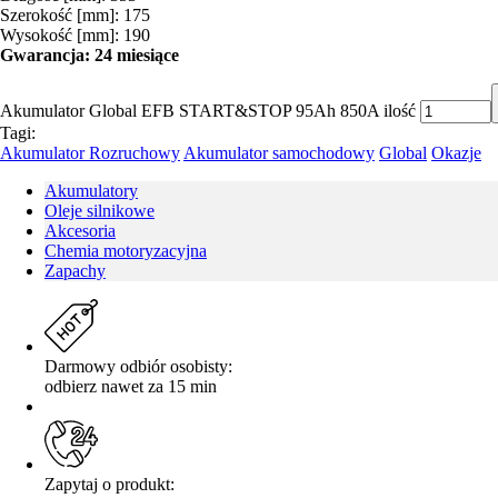
Szerokość [mm]: 175
Wysokość [mm]: 190
Gwarancja: 24 miesiące
Akumulator Global EFB START&STOP 95Ah 850A ilość
Tagi:
Akumulator Rozruchowy
Akumulator samochodowy
Global
Okazje
Akumulatory
Oleje silnikowe
Akcesoria
Chemia motoryzacyjna
Zapachy
Darmowy odbiór osobisty:
odbierz nawet za 15 min
Zapytaj o produkt: