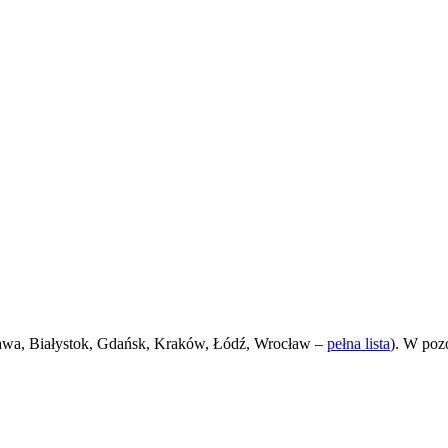
awa, Białystok, Gdańsk, Kraków, Łódź, Wrocław –
pełna lista
). W poz