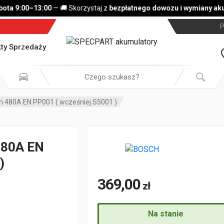
a 9:00–13:00
— 🚚 Skorzystaj z
bezpłatnego dowozu i wymiany akum
P
ty Sprzedaży
 480A EN PP001 ( wcześniej S5001 )
480A EN
)
369,00
zł
Na stanie