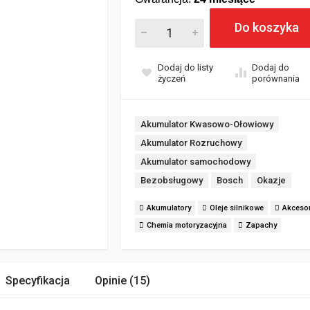
Akumulator Bosch 50Ah 480A EN PP001
Do koszyka
Dodaj do listy
Dodaj do
życzeń
porównania
Akumulator Kwasowo-Ołowiowy
Akumulator Rozruchowy
Akumulator samochodowy
Bezobsługowy
Bosch
Okazje
Akumulatory
Oleje silnikowe
Akcesor
Chemia motoryzacyjna
Zapachy
Specyfikacja
Opinie (15)