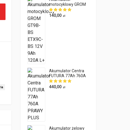
motocyklowy GROM
 ( wcześniej S5001 ) ilość
GT9B-BS ETX9C-BS
12V 9Ah 120A L+
140,00
zł
Akumulator Centra
FUTURA 77Ah 760A
PRAWY PLUS
440,00
ia
zł
Akumulator żelowy