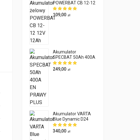
POWERBAT CB 12-12
12V 12Ah
109,00
zł
Akumulator
SPECBAT 50Ah 400A
EN PRAWY PLUS
249,00
zł
Akumulator VARTA
Blue Dynamic D24
60Ah 540A EN
340,00
zł