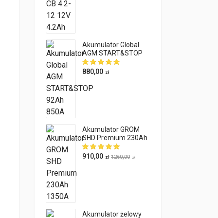
Akumulator Global
AGM START&STOP
92Ah 850A
880,00
zł
Akumulator GROM
SHD Premium 230Ah
1350A
910,00
1260,00
zł
zł
Akumulator żelowy