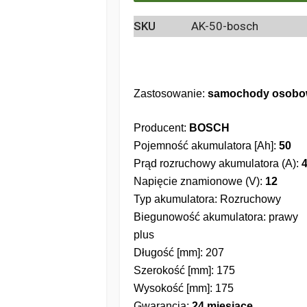
SKU
AK-50-bosch
Zastosowanie:
samochody osobo
Producent:
BOSCH
Pojemność akumulatora [Ah]:
50
Prąd rozruchowy akumulatora (A):
Napięcie znamionowe (V):
12
Typ akumulatora: Rozruchowy
Biegunowość akumulatora: prawy
plus
Długość [mm]: 207
Szerokość [mm]: 175
Wysokość [mm]: 175
Gwarancja:
24 miesiące