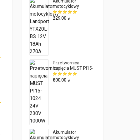
Akumulator
motocyklowy
Landport YTX20L-BS
12V 18Ah 270A
229,00
zł
Przetwornica
napięcia MUST PI15-
1024 24V 230V
1000W
800,00
zł
Akumulator
motocyklowy