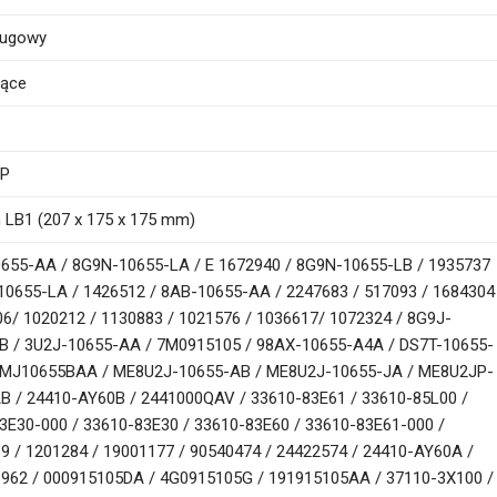
ługowy
iące
PP
 LB1 (207 x 175 x 175 mm)
655-AA / 8G9N-10655-LA / E 1672940 / 8G9N-10655-LB / 1935737
10655-LA / 1426512 / 8AB-10655-AA / 2247683 / 517093 / 1684304
06/ 1020212 / 1130883 / 1021576 / 1036617/ 1072324 / 8G9J-
B / 3U2J-10655-AA / 7M0915105 / 98AX-10655-A4A / DS7T-10655-
MJ10655BAA / ME8U2J-10655-AB / ME8U2J-10655-JA / ME8U2JP-
B / 24410-AY60B / 2441000QAV / 33610-83E61 / 33610-85L00 /
3E30-000 / 33610-83E30 / 33610-83E60 / 33610-83E61-000 /
9 / 1201284 / 19001177 / 90540474 / 24422574 / 24410-AY60A /
962 / 000915105DA / 4G0915105G / 191915105AA / 37110-3X100 /