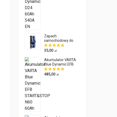
Zapach
samochodowy do
kratki nawiewu
Eikosha R90 V-74
35,00
zł
Akumulator VARTA
Blue Dynamic EFB
START&STOP N60
60Ah
485,00
zł