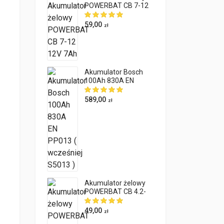
POWERBAT CB 7-12
12V 7Ah
59,00
zł
Akumulator Bosch
100Ah 830A EN
PP013 ( wcześniej
S5013 )
589,00
zł
Akumulator żelowy
POWERBAT CB 4.2-
12 12V 4.2Ah
49,00
zł