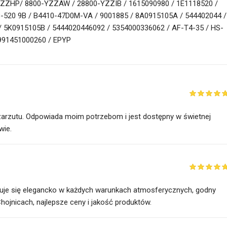
ZZHP/ 8800-YZZAW / 28800-YZZIB / 1615090980 / 1E1118520 /
-520 9B / B4410-47D0M-VA / 9001885 / 8A0915105A / 544402044 /
/ 5K0915105B / 5444020446092 / 5354000336062 / AF-T4-35 / HS-
991451000260 / EPYP
 zarzutu. Odpowiada moim potrzebom i jest dostępny w świetnej
wie.
suje się elegancko w każdych warunkach atmosferycznych, godny
jnicach, najlepsze ceny i jakość produktów.