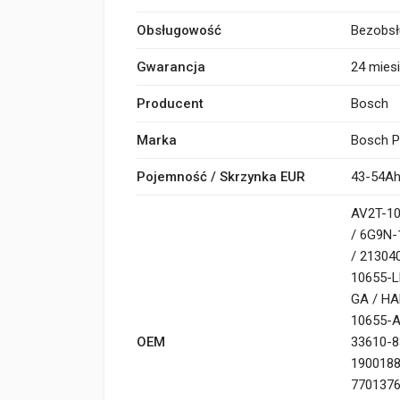
Obsługowość
Bezobs
Gwarancja
24 mies
Producent
Bosch
Marka
Bosch 
Pojemność / Skrzynka EUR
43-54Ah
AV2T-10
/ 6G9N-
/ 21304
10655-L
GA / HA
10655-A
OEM
33610-8
1900188
7701376