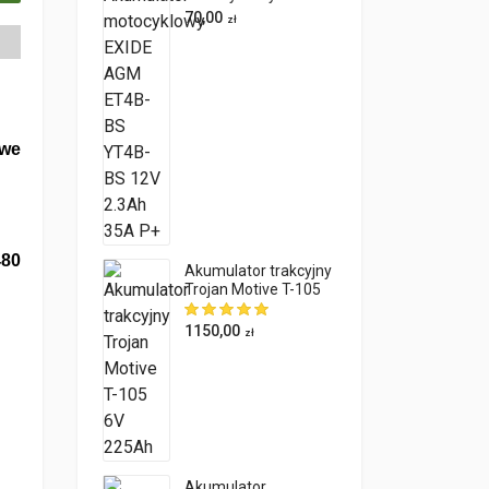
AGM ET4B-BS YT4B-
70,00
zł
BS 12V 2.3Ah 35A P+
we
480
Akumulator trakcyjny
Trojan Motive T-105
6V 225Ah
1150,00
zł
Akumulator