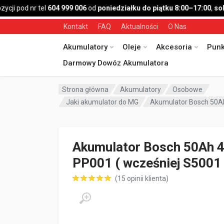
i pod nr tel
604 999 006
od
poniedziałku do piątku 8:00–17:00
,
sobot
Kontakt
FAQ
Aktualności
O Nas
Akumulatory
Oleje
Akcesoria
Punk
Darmowy Dowóz Akumulatora
Strona główna
Akumulatory
Osobowe
Jaki akumulator do MG
Akumulator Bosch 50Ah
Akumulator Bosch 50Ah 
PP001 ( wcześniej S5001 
(
15
opinii klienta)
ocen klientów