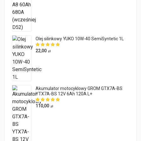
Olej silinkowy YUKO 10W-40 SemiSyntetic 1L
22,00
zł
Akumulator motocyklowy GROM GTX7A-BS
YTX7A-BS 12V 6Ah 120A L+
110,00
zł