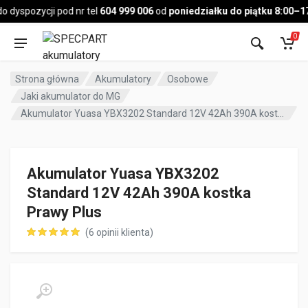
Pojazd
dyspozycji pod nr tel
604 999 006
od
poniedziałku do piątku 8:00–17:
0
Strona główna
Akumulatory
Osobowe
Jaki akumulator do MG
Akumulator Yuasa YBX3202 Standard 12V 42Ah 390A kostka Prawy Plus
Akumulator Yuasa YBX3202
Standard 12V 42Ah 390A kostka
Prawy Plus
(
6
opinii klienta)
ocen klientów