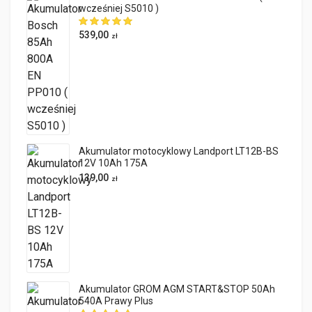
wcześniej S5010 )
539,00
zł
Akumulator motocyklowy Landport LT12B-BS
12V 10Ah 175A
139,00
zł
Akumulator GROM AGM START&STOP 50Ah
540A Prawy Plus