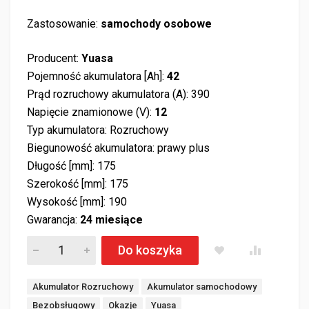
Zastosowanie:
samochody osobowe
Producent:
Yuasa
Pojemność akumulatora [Ah]:
42
Prąd rozruchowy akumulatora (A): 390
Napięcie znamionowe (V):
12
Typ akumulatora: Rozruchowy
Biegunowość akumulatora: prawy plus
Długość [mm]: 175
Szerokość [mm]: 175
Wysokość [mm]: 190
Gwarancja:
24 miesiące
Akumulator Yuasa YBX3202 Standard 12V 42Ah 390A kostka P
Do koszyka
Akumulator Rozruchowy
Akumulator samochodowy
Bezobsługowy
Okazje
Yuasa