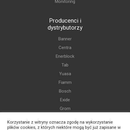
Monitoring
Producenci i
dystrybutorzy
Banner
Centra
Enerblock
Tab
Yuasa
Fiamm
Bosch
Exide
Grom
Varta
Korzystanie z witryny oznacza zgodę na wykorzystanie
i więcej
plików cookies, z których niektóre mogą być już zapisane w