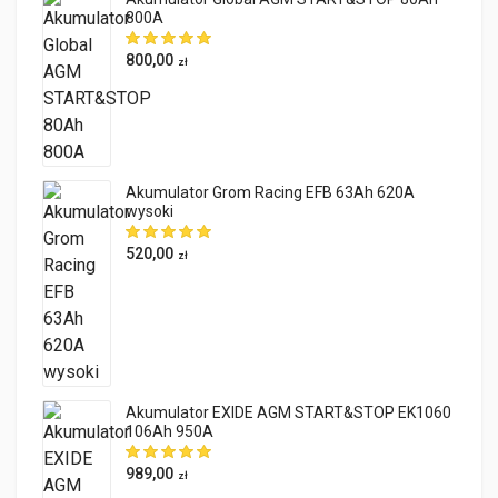
800A
800,00
zł
Akumulator Grom Racing EFB 63Ah 620A
wysoki
520,00
zł
Akumulator EXIDE AGM START&STOP EK1060
106Ah 950A
989,00
zł