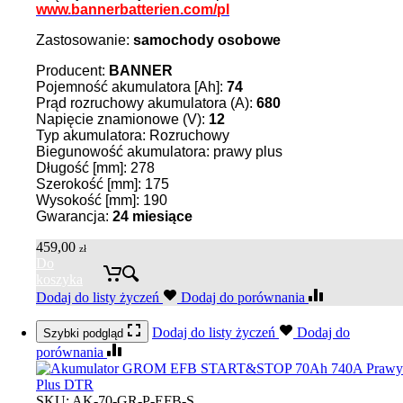
www.bannerbatterien.com/pl
Zastosowanie:
samochody osobowe
Producent:
BANNER
Pojemność akumulatora [Ah]:
74
Prąd rozruchowy akumulatora (A):
680
Napięcie znamionowe (V):
12
Typ akumulatora: Rozruchowy
Biegunowość akumulatora: prawy plus
Długość [mm]: 278
Szerokość [mm]: 175
Wysokość [mm]: 190
Gwarancja:
24 miesiące
459,00
zł
Do
koszyka
Dodaj do listy życzeń
Dodaj do porównania
Dodaj do listy życzeń
Dodaj do
Szybki podgląd
porównania
SKU:
AK-70-GR-P-EFB-S