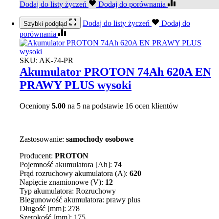
Dodaj do listy życzeń
Dodaj do porównania
Dodaj do listy życzeń
Dodaj do
Szybki podgląd
porównania
SKU:
AK-74-PR
Akumulator PROTON 74Ah 620A EN
PRAWY PLUS wysoki
Oceniony
5.00
na 5 na podstawie
16
ocen klientów
Zastosowanie:
samochody osobowe
Producent:
PROTON
Pojemność akumulatora [Ah]:
74
Prąd rozruchowy akumulatora (A):
620
Napięcie znamionowe (V):
12
Typ akumulatora: Rozruchowy
Biegunowość akumulatora: prawy plus
Długość [mm]: 278
Szerokość [mm]: 175