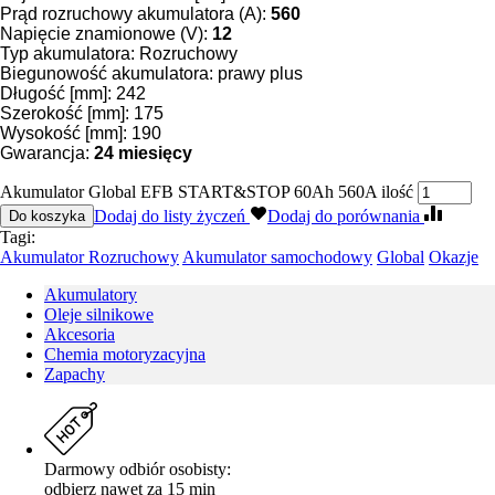
Prąd rozruchowy akumulatora (A):
560
Napięcie znamionowe (V):
12
Typ akumulatora: Rozruchowy
Biegunowość akumulatora: prawy plus
Długość [mm]: 242
Szerokość [mm]: 175
Wysokość [mm]: 190
Gwarancja:
24
miesięcy
Akumulator Global EFB START&STOP 60Ah 560A ilość
Dodaj do listy życzeń
Dodaj do porównania
Do koszyka
Tagi:
Akumulator Rozruchowy
Akumulator samochodowy
Global
Okazje
Akumulatory
Oleje silnikowe
Akcesoria
Chemia motoryzacyjna
Zapachy
Darmowy odbiór osobisty:
odbierz nawet za 15 min