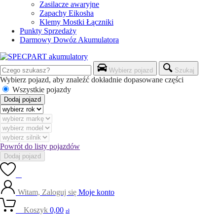
Zasilacze awaryjne
Zapachy Eikosha
Klemy Mostki Łączniki
Punkty Sprzedaży
Darmowy Dowóz Akumulatora
Wybierz pojazd
Szukaj
Wybierz pojazd, aby znaleźć dokładnie dopasowane części
Wszystkie pojazdy
Dodaj pojazd
Powrót do listy pojazdów
Dodaj pojazd
0
Witam, Zaloguj się
Moje konto
0
Koszyk
0,00
zł