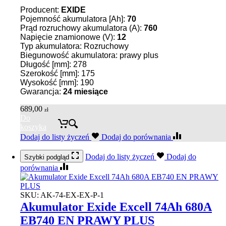
Producent:
EXIDE
Pojemność akumulatora [Ah]:
70
Prąd rozruchowy akumulatora (A):
760
Napięcie znamionowe (V):
12
Typ akumulatora: Rozruchowy
Biegunowość akumulatora: prawy plus
Długość [mm]: 278
Szerokość [mm]: 175
Wysokość [mm]: 190
Gwarancja:
24 miesiące
689,00
zł
Do
koszyka
Dodaj do listy życzeń
Dodaj do porównania
Dodaj do listy życzeń
Dodaj do
Szybki podgląd
porównania
SKU:
AK-74-EX-EX-P-1
Akumulator Exide Excell 74Ah 680A
EB740 EN PRAWY PLUS