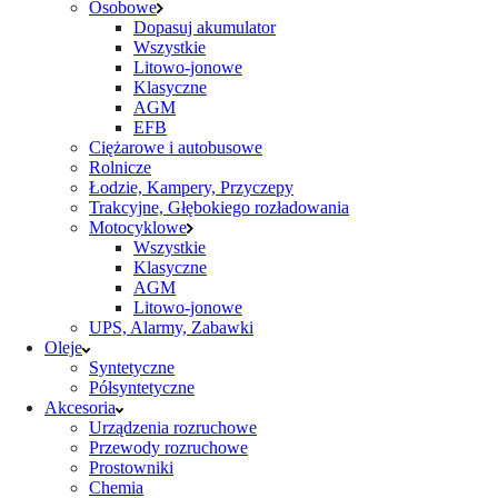
Osobowe
Dopasuj akumulator
Wszystkie
Litowo-jonowe
Klasyczne
AGM
EFB
Ciężarowe i autobusowe
Rolnicze
Łodzie, Kampery, Przyczepy
Trakcyjne, Głębokiego rozładowania
Motocyklowe
Wszystkie
Klasyczne
AGM
Litowo-jonowe
UPS, Alarmy, Zabawki
Oleje
Syntetyczne
Półsyntetyczne
Akcesoria
Urządzenia rozruchowe
Przewody rozruchowe
Prostowniki
Chemia