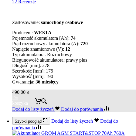
22 Recenzje
Zastosowanie:
samochody osobowe
Producent:
WESTA
Pojemność akumulatora [Ah]:
74
Prąd rozruchowy akumulatora (A):
720
Napięcie znamionowe (V):
12
Typ akumulatora: Rozruchowy
Biegunowość akumulatora: prawy plus
Długość [mm]: 278
Szerokość [mm]: 175
Wysokość [mm]: 190
Gwarancja:
36 miesięcy
490,00
zł
Do
koszyka
Dodaj do listy życzeń
Dodaj do porównania
Dodaj do listy życzeń
Dodaj do
Szybki podgląd
porównania