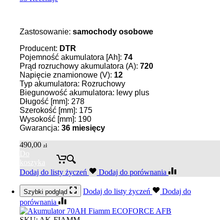
Zastosowanie:
samochody osobowe
Producent:
DTR
Pojemność akumulatora [Ah]:
74
Prąd rozruchowy akumulatora (A):
720
Napięcie znamionowe (V):
12
Typ akumulatora: Rozruchowy
Biegunowość akumulatora: lewy plus
Długość [mm]: 278
Szerokość [mm]: 175
Wysokość [mm]: 190
Gwarancja:
36
miesięcy
490,00
zł
Do
koszyka
Dodaj do listy życzeń
Dodaj do porównania
Dodaj do listy życzeń
Dodaj do
Szybki podgląd
porównania
SKU:
AK-FIAMM