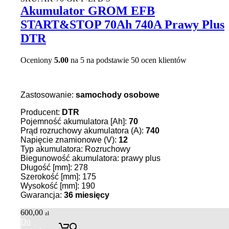
Akumulator GROM EFB
START&STOP 70Ah 740A Prawy Plus
DTR
Oceniony
5.00
na 5 na podstawie
50
ocen klientów
Zastosowanie:
samochody osobowe
Producent:
DTR
Pojemność akumulatora [Ah]:
70
Prąd rozruchowy akumulatora (A):
740
Napięcie znamionowe (V):
12
Typ akumulatora: Rozruchowy
Biegunowość akumulatora: prawy plus
Długość [mm]: 278
Szerokość [mm]: 175
Wysokość [mm]: 190
Gwarancja:
36
miesięcy
600,00
zł
Do