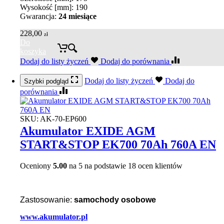
Wysokość [mm]: 190
Gwarancja:
24 miesiące
228,00
zł
Do
koszyka
Dodaj do listy życzeń
Dodaj do porównania
Dodaj do listy życzeń
Dodaj do
Szybki podgląd
porównania
SKU:
AK-70-EP600
Akumulator EXIDE AGM
START&STOP EK700 70Ah 760A EN
Oceniony
5.00
na 5 na podstawie
18
ocen klientów
Zastosowanie:
samochody osobowe
www.akumulator.pl