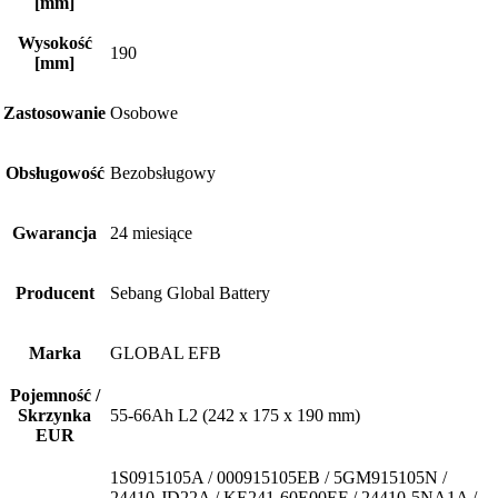
[mm]
Wysokość
190
[mm]
Zastosowanie
Osobowe
Obsługowość
Bezobsługowy
Gwarancja
24 miesiące
Producent
Sebang Global Battery
Marka
GLOBAL EFB
Pojemność /
Skrzynka
55-66Ah L2 (242 x 175 x 190 mm)
EUR
1S0915105A / 000915105EB / 5GM915105N /
24410-JD22A / KE241-60E00EF / 24410-5NA1A /