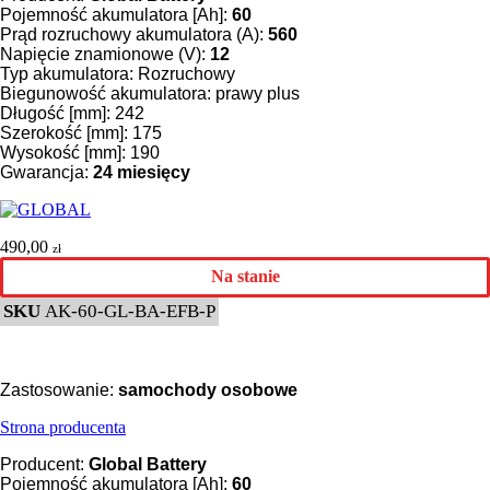
Pojemność akumulatora [Ah]:
60
Prąd rozruchowy akumulatora (A):
560
Napięcie znamionowe (V):
12
Typ akumulatora: Rozruchowy
Biegunowość akumulatora: prawy plus
Długość [mm]: 242
Szerokość [mm]: 175
Wysokość [mm]: 190
Gwarancja:
24
miesięcy
490,00
zł
Na stanie
SKU
AK-60-GL-BA-EFB-P
Zastosowanie:
samochody osobowe
Strona producenta
Producent:
Global Battery
Pojemność akumulatora [Ah]:
60