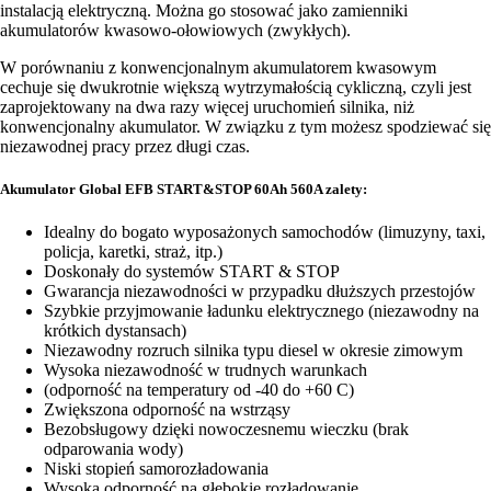
instalacją elektryczną. Można go stosować jako zamienniki
akumulatorów kwasowo-ołowiowych (zwykłych).
W porównaniu z konwencjonalnym akumulatorem kwasowym
cechuje się dwukrotnie większą wytrzymałością cykliczną, czyli jest
zaprojektowany na dwa razy więcej uruchomień silnika, niż
konwencjonalny akumulator. W związku z tym możesz spodziewać się
niezawodnej pracy przez długi czas.
Akumulator Global EFB START&STOP 60Ah 560A zalety:
Idealny do bogato wyposażonych samochodów (limuzyny, taxi,
policja, karetki, straż, itp.)
Doskonały do systemów START & STOP
Gwarancja niezawodności w przypadku dłuższych przestojów
Szybkie przyjmowanie ładunku elektrycznego (niezawodny na
krótkich dystansach)
Niezawodny rozruch silnika typu diesel w okresie zimowym
Wysoka niezawodność w trudnych warunkach
(odporność na temperatury od -40 do +60 C)
Zwiększona odporność na wstrząsy
Bezobsługowy dzięki nowoczesnemu wieczku (brak
odparowania wody)
Niski stopień samorozładowania
Wysoka odporność na głębokie rozładowanie