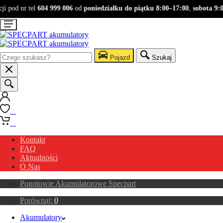
 pod nr tel
604 999 006
od
poniedziałku do piątku 8:00–17:00
,
sobota 9:00
Pojazd
Szukaj
0
0
Kontakt
FAQ
Aktualności
O Nas
Pogotowie Akumulatorowe Specpart
Porównaj:
0
Akumulatory