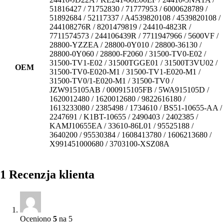
51816427 / 71752830 / 71777953 / 6000628789 /
51892684 / 52117337 / A4539820108 / 4539820108 /
244108276R / 8201479819 / 24410-4823R /
7711574573 / 244106439R / 7711947966 / 5600VF /
28800-YZZEA / 28800-0Y010 / 28800-36130 /
28800-0Y060 / 28800-F2060 / 31500-TV0-E02 /
31500-TV1-E02 / 31500TGGE01 / 31500T3VU02 /
OEM
31500-TV0-E020-M1 / 31500-TV1-E020-M1 /
31500-TV0/1-E020-M1 / 31500-TV0 /
JZW915105AB / 000915105FB / 5WA915105D /
1620012480 / 1620012680 / 9822616180 /
1613233080 / 2385498 / 1734610 / BS51-10655-AA /
2247691 / K1BT-10655 / 2490403 / 2402385 /
KAMJ10655EA / 33610-86L01 / 95525188 /
3640200 / 95530384 / 1608413780 / 1606213680 /
X991451000680 / 3703100-XSZ08A
1 Recenzja klienta
Oceniono
5
na 5