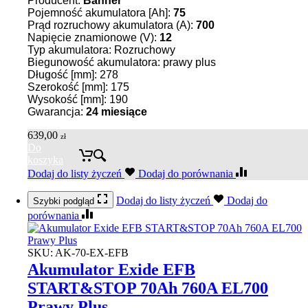
Producent:
Banner
Pojemność akumulatora [Ah]:
75
Prąd rozruchowy akumulatora (A):
700
Napięcie znamionowe (V):
12
Typ akumulatora: Rozruchowy
Biegunowość akumulatora: prawy plus
Długość [mm]: 278
Szerokość [mm]: 175
Wysokość [mm]: 190
Gwarancja:
24 miesiące
639,00
zł
Do
koszyka
Dodaj do listy życzeń
Dodaj do porównania
Dodaj do listy życzeń
Dodaj do
Szybki podgląd
porównania
SKU:
AK-70-EX-EFB
Akumulator Exide EFB
START&STOP 70Ah 760A EL700
Prawy Plus