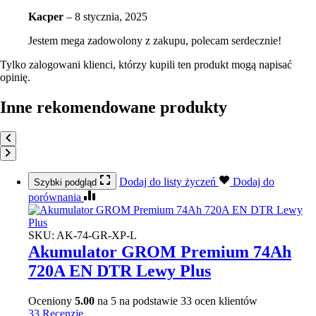
Kacper
–
8 stycznia, 2025
Jestem mega zadowolony z zakupu, polecam serdecznie!
Tylko zalogowani klienci, którzy kupili ten produkt mogą napisać
opinię.
Inne rekomendowane produkty
Dodaj do listy życzeń
Dodaj do
Szybki podgląd
porównania
SKU:
AK-74-GR-XP-L
Akumulator GROM Premium 74Ah
720A EN DTR Lewy Plus
Oceniony
5.00
na 5 na podstawie
33
ocen klientów
33 Recenzje