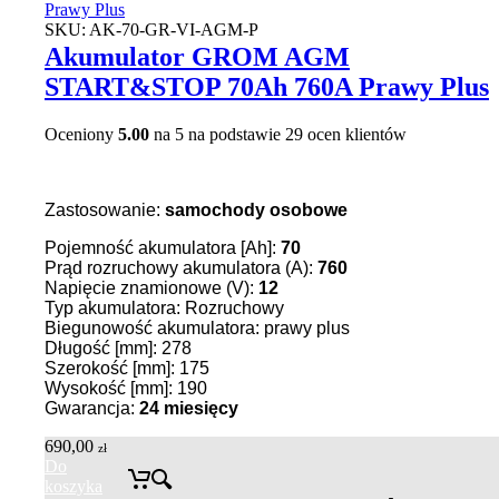
SKU:
AK-70-GR-VI-AGM-P
Akumulator GROM AGM
START&STOP 70Ah 760A Prawy Plus
Oceniony
5.00
na 5 na podstawie
29
ocen klientów
Zastosowanie:
samochody osobowe
Pojemność akumulatora [Ah]:
70
Prąd rozruchowy akumulatora (A):
760
Napięcie znamionowe (V):
12
Typ akumulatora: Rozruchowy
Biegunowość akumulatora: prawy plus
Długość [mm]: 278
Szerokość [mm]: 175
Wysokość [mm]: 190
Gwarancja:
24
miesięcy
690,00
zł
Do
koszyka