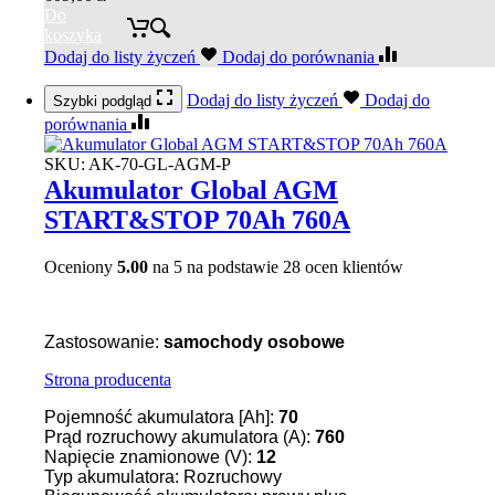
Do
koszyka
Dodaj do listy życzeń
Dodaj do porównania
Dodaj do listy życzeń
Dodaj do
Szybki podgląd
porównania
SKU:
AK-70-GL-AGM-P
Akumulator Global AGM
START&STOP 70Ah 760A
Oceniony
5.00
na 5 na podstawie
28
ocen klientów
Zastosowanie:
samochody osobowe
Strona producenta
Pojemność akumulatora [Ah]:
70
Prąd rozruchowy akumulatora (A):
760
Napięcie znamionowe (V):
12
Typ akumulatora: Rozruchowy