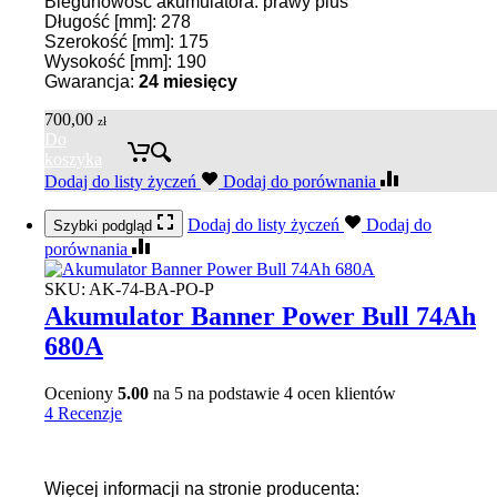
Biegunowość akumulatora: prawy plus
Długość [mm]: 278
Szerokość [mm]: 175
Wysokość [mm]: 190
Gwarancja:
24
miesięcy
700,00
zł
Do
koszyka
Dodaj do listy życzeń
Dodaj do porównania
Dodaj do listy życzeń
Dodaj do
Szybki podgląd
porównania
SKU:
AK-74-BA-PO-P
Akumulator Banner Power Bull 74Ah
680A
Oceniony
5.00
na 5 na podstawie
4
ocen klientów
4 Recenzje
Więcej informacji na stronie producenta: