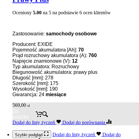
Oceniony
5.00
na 5 na podstawie
6
ocen klientów
Zastosowanie:
samochody osobowe
Producent: EXIDE
Pojemność akumulatora [Ah]:
70
Prąd rozruchowy akumulatora (A):
760
Napięcie znamionowe (V):
12
Typ akumulatora: Rozruchowy
Biegunowość akumulatora: prawy plus
Długość [mm]: 278
Szerokość [mm]: 175
Wysokość [mm]: 190
Gwarancja: 24
miesiące
569,00
zł
Do
koszyka
Dodaj do listy życzeń
Dodaj do porównania
Dodaj do listy życzeń
Dodaj do
Szybki podgląd