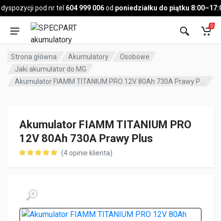
Pojazd
spozycji pod nr tel
604 999 006
od
poniedziałku do piątku 8:00–17:00
0
Strona główna
Akumulatory
Osobowe
Jaki akumulator do MG
Akumulator FIAMM TITANIUM PRO 12V 80Ah 730A Prawy Plus
Akumulator FIAMM TITANIUM PRO
12V 80Ah 730A Prawy Plus
(
4
opinie klienta)
ocen klientów