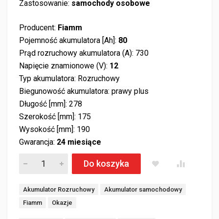
Zastosowanie:
samochody osobowe
Producent:
Fiamm
Pojemność akumulatora [Ah]:
80
Prąd rozruchowy akumulatora (A): 730
Napięcie znamionowe (V):
12
Typ akumulatora: Rozruchowy
Biegunowość akumulatora: prawy plus
Długość [mm]: 278
Szerokość [mm]: 175
Wysokość [mm]: 190
Gwarancja:
24 miesiące
Akumulator FIAMM TITANIUM PRO 12V 80Ah 730A Prawy Plus 
Do koszyka
Tagi:
Akumulator Rozruchowy
Akumulator samochodowy
Fiamm
Okazje