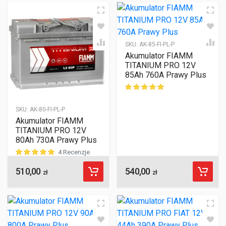
SKU:
AK-85-FI-PL-P
Akumulator FIAMM
TITANIUM PRO 12V
85Ah 760A Prawy Plus
ocen klientów
SKU:
AK-80-FI-PL-P
Akumulator FIAMM
TITANIUM PRO 12V
80Ah 730A Prawy Plus
4 Recenzje
510,00
540,00
ocen klientów
zł
zł