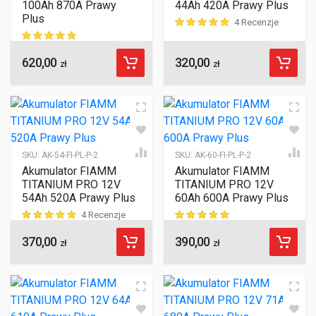
100Ah 870A Prawy
44Ah 420A Prawy Plus
Plus
4 Recenzje
ocen klientów
620,00
320,00
ocen klientów
zł
zł
SKU:
AK-54-FI-PL-P-2
SKU:
AK-60-FI-PL-P-2
Akumulator FIAMM
Akumulator FIAMM
TITANIUM PRO 12V
TITANIUM PRO 12V
54Ah 520A Prawy Plus
60Ah 600A Prawy Plus
4 Recenzje
370,00
390,00
ocen klientów
ocen klientów
zł
zł