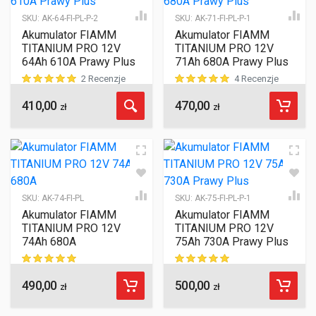
SKU:
AK-64-FI-PL-P-2
SKU:
AK-71-FI-PL-P-1
Akumulator FIAMM
Akumulator FIAMM
TITANIUM PRO 12V
TITANIUM PRO 12V
64Ah 610A Prawy Plus
71Ah 680A Prawy Plus
2 Recenzje
4 Recenzje
410,00
470,00
ocen klientów
ocen klientów
zł
zł
SKU:
AK-74-FI-PL
SKU:
AK-75-FI-PL-P-1
Akumulator FIAMM
Akumulator FIAMM
TITANIUM PRO 12V
TITANIUM PRO 12V
74Ah 680A
75Ah 730A Prawy Plus
490,00
500,00
ocen klientów
ocen klientów
zł
zł