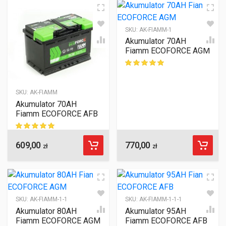
SKU:
AK-FIAMM-1
Akumulator 70AH
Fiamm ECOFORCE AGM
ocen klientów
SKU:
AK-FIAMM
Akumulator 70AH
Fiamm ECOFORCE AFB
609,00
770,00
ocen klientów
zł
zł
SKU:
AK-FIAMM-1-1
SKU:
AK-FIAMM-1-1-1
Akumulator 80AH
Akumulator 95AH
Fiamm ECOFORCE AGM
Fiamm ECOFORCE AFB