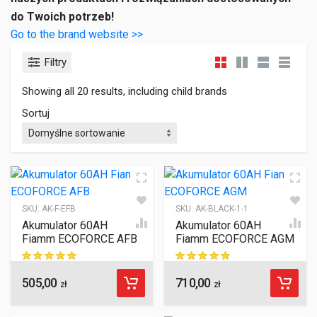
do Twoich potrzeb!
Go to the brand website >>
Filtry
Showing all 20 results, including child brands
Sortuj
SKU:
AK-F-EFB
SKU:
AK-BLACK-1-1
Akumulator 60AH
Akumulator 60AH
Fiamm ECOFORCE AFB
Fiamm ECOFORCE AGM
505,00
710,00
ocen klientów
ocen klientów
zł
zł