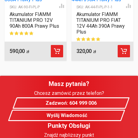
SKU:
AK-90-FI-PL-P
SKU:
AK-44-FI-PL-P-1-1
Akumulator FIAMM
Akumulator FIAMM
TITANIUM PRO 12V
TITANIUM PRO FIAT
90Ah 800A Prawy Plus
12V 44Ah 390A Prawy
Plus
ocen klientów
590,00
320,00
ocen klientów
zł
zł
Masz pytania?
Chcesz zamówić przez telefon?
Zadzwoń: 604 999 006
Wyślij Wiadomość
Punkty Obsługi
Znajdź najbliższy punkt