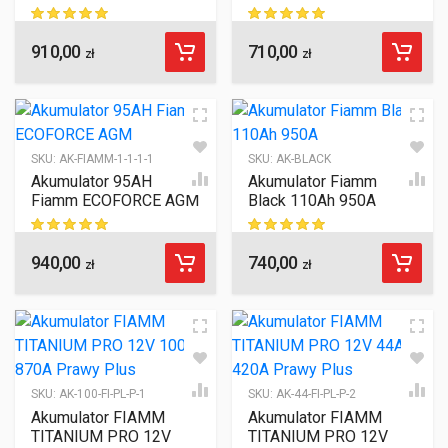
910,00
710,00
ocen klientów
ocen klientów
zł
zł
SKU:
AK-FIAMM-1-1-1-1
SKU:
AK-BLACK
Akumulator 95AH
Akumulator Fiamm
Fiamm ECOFORCE AGM
Black 110Ah 950A
940,00
740,00
ocen klientów
ocen klientów
zł
zł
SKU:
AK-100-FI-PL-P-1
SKU:
AK-44-FI-PL-P-2
Akumulator FIAMM
Akumulator FIAMM
TITANIUM PRO 12V
TITANIUM PRO 12V