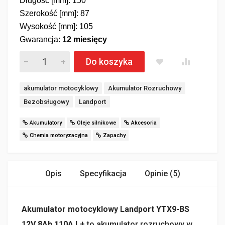
Długość [mm]: 150
Szerokość [mm]: 87
Wysokość [mm]: 105
Gwarancja:
12 miesięcy
Akumulator motocyklowy Landport YTX9-BS 12V 8Ah 110A il
Do koszyka
Tagi:
akumulator motocyklowy
Akumulator Rozruchowy
Bezobsługowy
Landport
Akumulatory
Oleje silnikowe
Akcesoria
Chemia motoryzacyjna
Zapachy
Opis
Specyfikacja
Opinie (5)
Akumulator motocyklowy Landport YTX9-BS
12V 8Ah 110A L+
to akumulator rozruchowy w