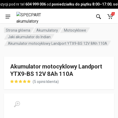
Pojazd
ji pod nr tel
604 999 006
od
poniedziałku do piątku 8:00–17:00
,
sobo
0
Strona główna
Akumulatory
Motocyklowe
Jaki akumulator do Indian
Akumulator motocyklowy Landport YTX9-BS 12V 8Ah 110A
Akumulator motocyklowy Landport
YTX9-BS 12V 8Ah 110A
(
5
opinii klienta)
ocen klientów