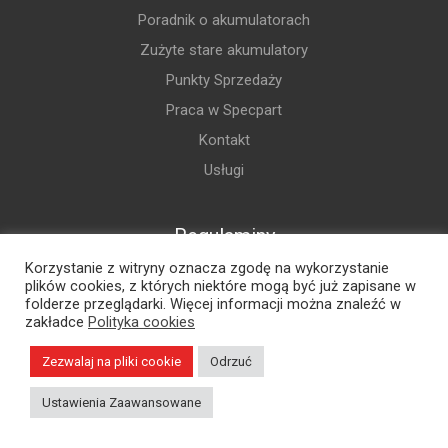
Poradnik o akumulatorach
Zużyte stare akumulatory
Punkty Sprzedaży
Praca w Specpart
Kontakt
Usługi
Regulaminy
Korzystanie z witryny oznacza zgodę na wykorzystanie
Regulamin
plików cookies, z których niektóre mogą być już zapisane w
folderze przeglądarki. Więcej informacji można znaleźć w
Polityka prywatności
zakładce
Polityka cookies
Polityka cookies
Zezwalaj na pliki cookie
Odrzuć
Płatność i dostawa
Reklamacje i zwroty
Ustawienia Zaawansowane
Gwarancja