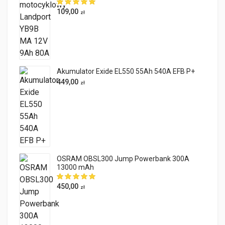
109,00
zł
Akumulator Exide EL550 55Ah 540A EFB P+
449,00
zł
OSRAM OBSL300 Jump Powerbank 300A
13000 mAh
450,00
zł