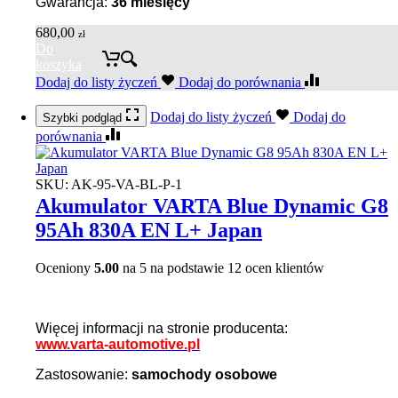
Gwarancja:
36
miesięcy
680,00
zł
Do
koszyka
Dodaj do listy życzeń
Dodaj do porównania
Dodaj do listy życzeń
Dodaj do
Szybki podgląd
porównania
SKU:
AK-95-VA-BL-P-1
Akumulator VARTA Blue Dynamic G8
95Ah 830A EN L+ Japan
Oceniony
5.00
na 5 na podstawie
12
ocen klientów
Więcej informacji na stronie producenta:
www.varta-automotive.pl
Zastosowanie:
samochody osobowe