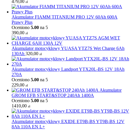
479,00
zł
Akumulator FIAMM TITANIUM PRO 12V 60Ah 600A
Prawy Plus
Oceniono
5.00
na 5
390,00
zł
Akumulator motocyklowy YUASA YTZ7S Wet Charge 6Ah
130Ah
320,00
zł
Akumulator motocyklowy Landport YTX20L-BS 12V 18Ah
270A
Oceniono
5.00
na 5
229,00
zł
Akumulator
GROM EFB START&STOP 240Ah 1400A
Oceniono
5.00
na 5
1410,00
zł
Akumulator motocyklowy EXIDE ET9B-BS YT9B-BS 12V
8Ah 110A EN L+