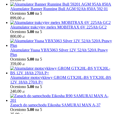
zł
Akumulator Banner Running Bull AGM 92Ah 850A 592 01
Oceniono
5.00
na 5
899,00
zł
Akumulator trakcyjny melex MOBITRAX 6V 225Ah GC2
Oceniono
5.00
na 5
800,00
zł
Akumulator Yuasa YBX5063 Silver 12V 52Ah 520A Prawy
Plus
Oceniono
5.00
na 5
359,00
zł
Akumulator motocyklowy GROM GTX20L-BS YTX20L-BS
12V 18Ah 270A P+
Oceniono
5.00
na 5
240,00
zł
Zapach do samochodu Eikosha SAMURAI MAN A-37
Oceniono
5.00
na 5