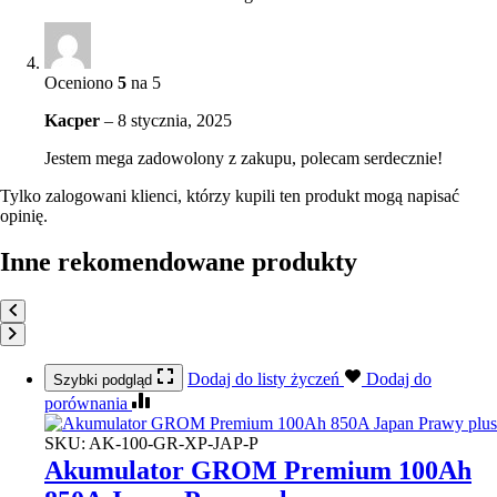
Oceniono
5
na 5
Kacper
–
8 stycznia, 2025
Jestem mega zadowolony z zakupu, polecam serdecznie!
Tylko zalogowani klienci, którzy kupili ten produkt mogą napisać
opinię.
Inne rekomendowane produkty
Dodaj do listy życzeń
Dodaj do
Szybki podgląd
porównania
SKU:
AK-100-GR-XP-JAP-P
Akumulator GROM Premium 100Ah