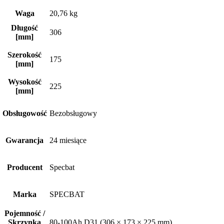
Waga
20,76 kg
Długość
306
[mm]
Szerokość
175
[mm]
Wysokość
225
[mm]
Obsługowość
Bezobsługowy
Gwarancja
24 miesiące
Producent
Specbat
Marka
SPECBAT
Pojemność /
Skrzynka
80-100Ah D31 (306 × 173 × 225 mm)