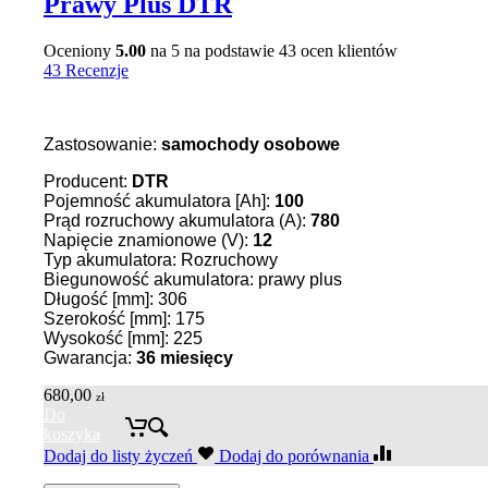
Prawy Plus DTR
Oceniony
5.00
na 5 na podstawie
43
ocen klientów
43 Recenzje
Zastosowanie:
samochody osobowe
Producent:
DTR
Pojemność akumulatora [Ah]:
100
Prąd rozruchowy akumulatora (A):
780
Napięcie znamionowe (V):
12
Typ akumulatora: Rozruchowy
Biegunowość akumulatora: prawy plus
Długość [mm]: 306
Szerokość [mm]: 175
Wysokość [mm]: 225
Gwarancja:
36
miesięcy
680,00
zł
Do
koszyka
Dodaj do listy życzeń
Dodaj do porównania