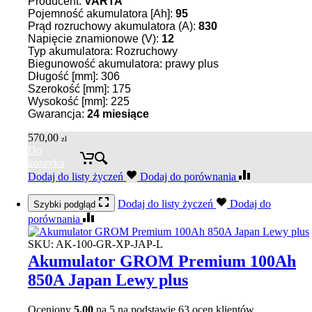
Producent:
VARTA
Pojemność akumulatora [Ah]:
95
Prąd rozruchowy akumulatora (A):
830
Napięcie znamionowe (V):
12
Typ akumulatora: Rozruchowy
Biegunowość akumulatora: prawy plus
Długość [mm]: 306
Szerokość [mm]: 175
Wysokość [mm]: 225
Gwarancja:
24 miesiące
570,00
zł
Do
koszyka
Dodaj do listy życzeń
Dodaj do porównania
Dodaj do listy życzeń
Dodaj do
Szybki podgląd
porównania
SKU:
AK-100-GR-XP-JAP-L
Akumulator GROM Premium 100Ah
850A Japan Lewy plus
Oceniony
5.00
na 5 na podstawie
63
ocen klientów