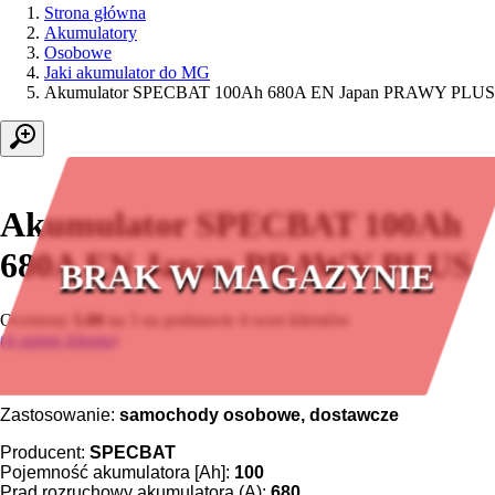
Strona główna
Akumulatory
Osobowe
Jaki akumulator do MG
Akumulator SPECBAT 100Ah 680A EN Japan PRAWY PLUS
Akumulator SPECBAT 100Ah
680A EN Japan PRAWY PLUS
BRAK W MAGAZYNIE
Oceniony
5.00
na 5 na podstawie
4
ocen klientów
(
4
opinie klienta)
Zastosowanie:
samochody osobowe, dostawcze
Producent:
SPECBAT
Pojemność akumulatora [Ah]:
100
Prąd rozruchowy akumulatora (A):
680