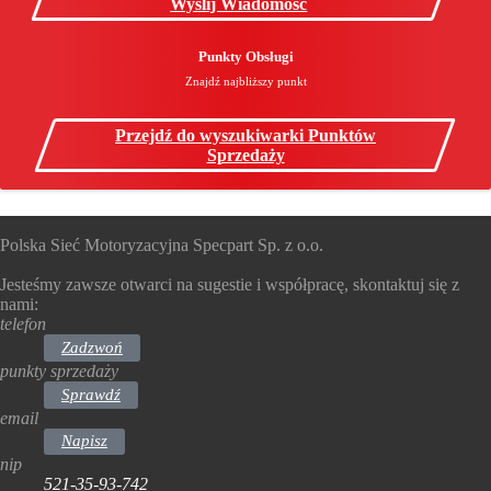
Wyślij Wiadomość
Punkty Obsługi
Znajdź najbliższy punkt
Przejdź do wyszukiwarki Punktów
Sprzedaży
Polska Sieć Motoryzacyjna Specpart Sp. z o.o.
Jesteśmy zawsze otwarci na sugestie i współpracę, skontaktuj się z
nami:
telefon
Zadzwoń
punkty sprzedaży
Sprawdź
email
Napisz
nip
521-35-93-742