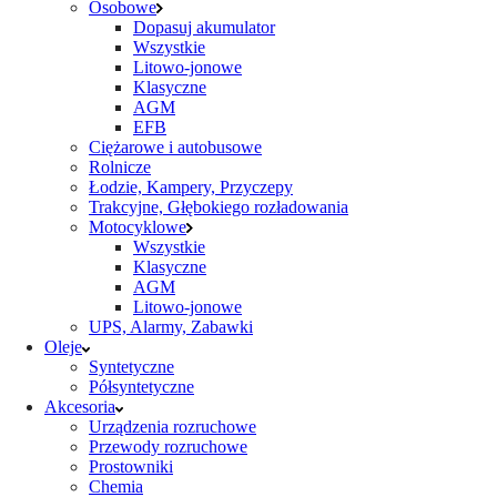
Osobowe
Dopasuj akumulator
Wszystkie
Litowo-jonowe
Klasyczne
AGM
EFB
Ciężarowe i autobusowe
Rolnicze
Łodzie, Kampery, Przyczepy
Trakcyjne, Głębokiego rozładowania
Motocyklowe
Wszystkie
Klasyczne
AGM
Litowo-jonowe
UPS, Alarmy, Zabawki
Oleje
Syntetyczne
Półsyntetyczne
Akcesoria
Urządzenia rozruchowe
Przewody rozruchowe
Prostowniki
Chemia