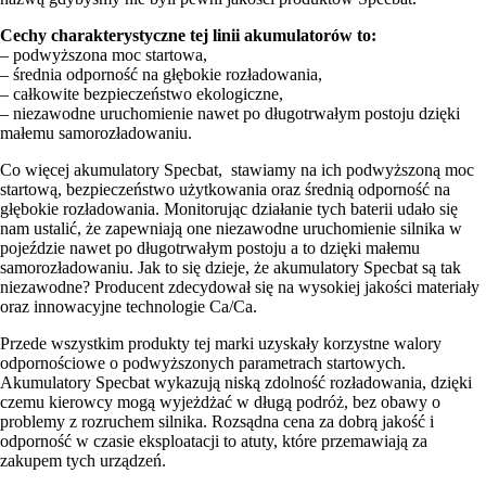
Cechy charakterystyczne tej linii akumulatorów to:
– podwyższona moc startowa,
– średnia odporność na głębokie rozładowania,
– całkowite bezpieczeństwo ekologiczne,
– niezawodne uruchomienie nawet po długotrwałym postoju dzięki
małemu samorozładowaniu.
Co więcej akumulatory Specbat, stawiamy na ich podwyższoną moc
startową, bezpieczeństwo użytkowania oraz średnią odporność na
głębokie rozładowania. Monitorując działanie tych baterii udało się
nam ustalić, że zapewniają one niezawodne uruchomienie silnika w
pojeździe nawet po długotrwałym postoju a to dzięki małemu
samorozładowaniu. Jak to się dzieje, że akumulatory Specbat są tak
niezawodne? Producent zdecydował się na wysokiej jakości materiały
oraz innowacyjne technologie Ca/Ca.
Przede wszystkim produkty tej marki uzyskały korzystne walory
odpornościowe o podwyższonych parametrach startowych.
Akumulatory Specbat wykazują niską zdolność rozładowania, dzięki
czemu kierowcy mogą wyjeżdżać w długą podróż, bez obawy o
problemy z rozruchem silnika. Rozsądna cena za dobrą jakość i
odporność w czasie eksploatacji to atuty, które przemawiają za
zakupem tych urządzeń.