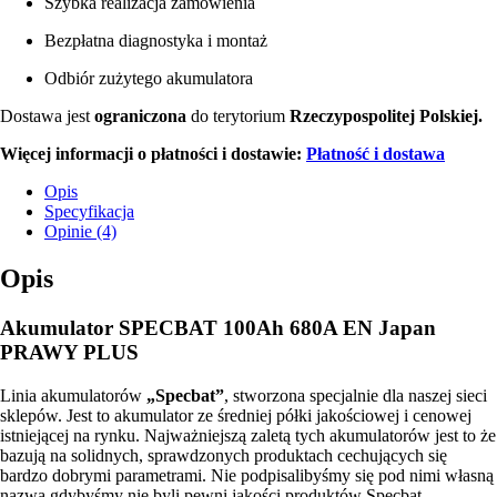
Szybka realizacja zamówienia
Bezpłatna diagnostyka i montaż
Odbiór zużytego akumulatora
Dostawa jest
ograniczona
do terytorium
Rzeczypospolitej Polskiej.
Więcej informacji o płatności i dostawie:
Płatność i dostawa
Opis
Specyfikacja
Opinie (4)
Opis
Akumulator SPECBAT 100Ah 680A EN Japan
PRAWY PLUS
Linia akumulatorów
„Specbat”
, stworzona specjalnie dla naszej sieci
sklepów. Jest to akumulator ze średniej półki jakościowej i cenowej
istniejącej na rynku. Najważniejszą zaletą tych akumulatorów jest to że
bazują na solidnych, sprawdzonych produktach cechujących się
bardzo dobrymi parametrami. Nie podpisalibyśmy się pod nimi własną
nazwą gdybyśmy nie byli pewni jakości produktów Specbat.