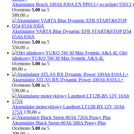
Akumulator Bosch 100Ah 830A EN PP013 ( wcześniej S5013 )
Oceniono
5.00
na 5
589,00
zł
Akumulator VARTA Blue Dynamic EFB START&STOP D54
65Ah 650A
Oceniono
5.00
na 5
550,00
zł
Olej
silinkowy YUKO 5W-30 Max Syntetic A&A 4L
Oceniono
5.00
na 5
89,00
zł
Akumulator ATLAS BX Dynamic Power 100Ah 810A L+
Oceniono
5.00
na 5
530,00
zł
Akumulator motocyklowy Landport LT12B-BS 12V 10Ah
175A
139,00
zł
Akumulator Black Storm 60Ah 500A Prawy Plus
Oceniono
5.00
na 5
209,00