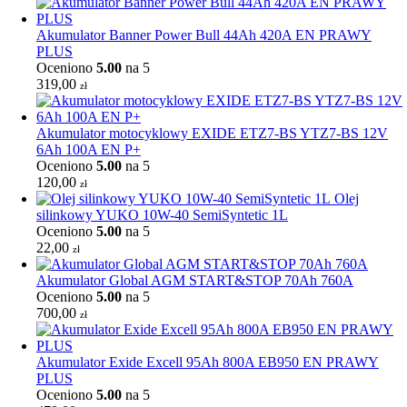
Akumulator Banner Power Bull 44Ah 420A EN PRAWY
PLUS
Oceniono
5.00
na 5
319,00
zł
Akumulator motocyklowy EXIDE ETZ7-BS YTZ7-BS 12V
6Ah 100A EN P+
Oceniono
5.00
na 5
120,00
zł
Olej
silinkowy YUKO 10W-40 SemiSyntetic 1L
Oceniono
5.00
na 5
22,00
zł
Akumulator Global AGM START&STOP 70Ah 760A
Oceniono
5.00
na 5
700,00
zł
Akumulator Exide Excell 95Ah 800A EB950 EN PRAWY
PLUS
Oceniono
5.00
na 5