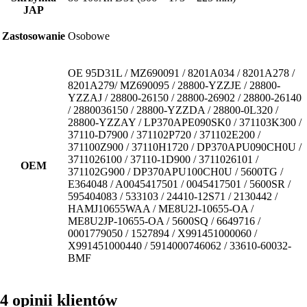
JAP
Zastosowanie
Osobowe
OE 95D31L / MZ690091 / 8201A034 / 8201A278 /
8201A279/ MZ690095 / 28800-YZZJE / 28800-
YZZAJ / 28800-26150 / 28800-26902 / 28800-26140
/ 2880036150 / 28800-YZZDA / 28800-0L320 /
28800-YZZAY / LP370APE090SK0 / 371103K300 /
37110-D7900 / 371102P720 / 371102E200 /
371100Z900 / 37110H1720 / DP370APU090CH0U /
3711026100 / 37110-1D900 / 3711026101 /
OEM
371102G900 / DP370APU100CH0U / 5600TG /
E364048 / A0045417501 / 0045417501 / 5600SR /
595404083 / 533103 / 24410-12S71 / 2130442 /
HAMJ10655WAA / ME8U2J-10655-OA /
ME8U2JP-10655-OA / 5600SQ / 6649716 /
0001779050 / 1527894 / X991451000060 /
X991451000440 / 5914000746062 / 33610-60032-
BMF
4 opinii klientów