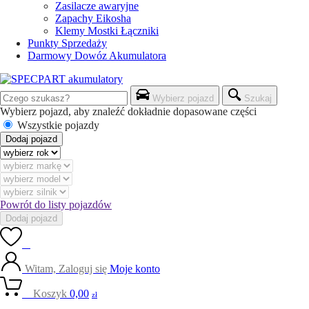
Zasilacze awaryjne
Zapachy Eikosha
Klemy Mostki Łączniki
Punkty Sprzedaży
Darmowy Dowóz Akumulatora
Wybierz pojazd
Szukaj
Wybierz pojazd, aby znaleźć dokładnie dopasowane części
Wszystkie pojazdy
Dodaj pojazd
Powrót do listy pojazdów
Dodaj pojazd
0
Witam, Zaloguj się
Moje konto
0
Koszyk
0,00
zł