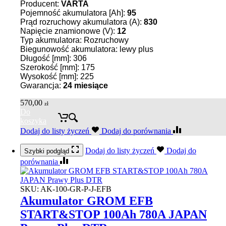
Producent:
VARTA
Pojemność akumulatora [Ah]:
95
Prąd rozruchowy akumulatora (A):
830
Napięcie znamionowe (V):
12
Typ akumulatora: Rozruchowy
Biegunowość akumulatora: lewy plus
Długość [mm]: 306
Szerokość [mm]: 175
Wysokość [mm]: 225
Gwarancja:
24 miesiące
570,00
zł
Do
koszyka
Dodaj do listy życzeń
Dodaj do porównania
Dodaj do listy życzeń
Dodaj do
Szybki podgląd
porównania
SKU:
AK-100-GR-P-J-EFB
Akumulator GROM EFB
START&STOP 100Ah 780A JAPAN