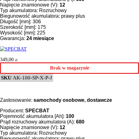
Napięcie znamionowe (V):
12
Typ akumulatora: Rozruchowy
Biegunowość akumulatora: prawy plus
Długość [mm]: 306
Szerokość [mm]: 175
Wysokość [mm]: 225
Gwarancja:
24 miesiące
349,00
zł
Brak w magazynie
SKU
AK-100-SP-X-P-J
Zastosowanie:
samochody osobowe, dostawcze
Producent:
SPECBAT
Pojemność akumulatora [Ah]:
100
Prąd rozruchowy akumulatora (A):
680
Napięcie znamionowe (V):
12
Typ akumulatora: Rozruchowy
Biegunowość akumulatora: prawy plus