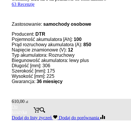
63 Recenzje
Zastosowanie:
samochody osobowe
Producent:
DTR
Pojemność akumulatora [Ah]:
100
Prąd rozruchowy akumulatora (A):
850
Napięcie znamionowe (V):
12
Typ akumulatora: Rozruchowy
Biegunowość akumulatora: lewy plus
Długość [mm]: 306
Szerokość [mm]: 175
Wysokość [mm]: 225
Gwarancja:
36 miesięcy
610,00
zł
Do
koszyka
Dodaj do listy życzeń
Dodaj do porównania