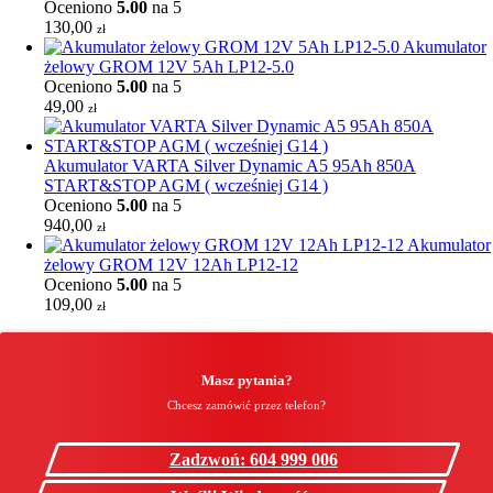
Oceniono
5.00
na 5
130,00
zł
Akumulator
żelowy GROM 12V 5Ah LP12-5.0
Oceniono
5.00
na 5
49,00
zł
Akumulator VARTA Silver Dynamic A5 95Ah 850A
START&STOP AGM ( wcześniej G14 )
Oceniono
5.00
na 5
940,00
zł
Akumulator
żelowy GROM 12V 12Ah LP12-12
Oceniono
5.00
na 5
109,00
zł
Masz pytania?
Chcesz zamówić przez telefon?
Zadzwoń: 604 999 006