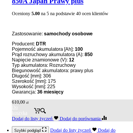
850A Japan Prawy plus
Oceniony
5.00
na 5 na podstawie
40
ocen klientów
Zastosowanie:
samochody osobowe
Producent:
DTR
Pojemność akumulatora [Ah]:
100
Prąd rozruchowy akumulatora (A):
850
Napięcie znamionowe (V):
12
Typ akumulatora: Rozruchowy
Biegunowość akumulatora: prawy plus
Długość [mm]: 306
Szerokość [mm]: 175
Wysokość [mm]: 225
Gwarancja:
36 miesięcy
610,00
zł
Do
koszyka
Dodaj do listy życzeń
Dodaj do porównania
Dodaj do listy życzeń
Dodaj do
Szybki podgląd