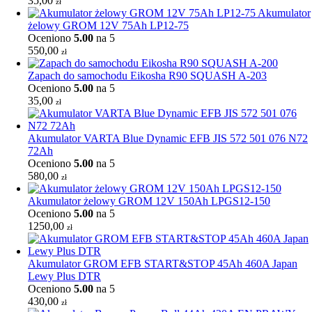
35,00
zł
Akumulator
żelowy GROM 12V 75Ah LP12-75
Oceniono
5.00
na 5
550,00
zł
Zapach do samochodu Eikosha R90 SQUASH A-203
Oceniono
5.00
na 5
35,00
zł
Akumulator VARTA Blue Dynamic EFB JIS 572 501 076 N72
72Ah
Oceniono
5.00
na 5
580,00
zł
Akumulator żelowy GROM 12V 150Ah LPGS12-150
Oceniono
5.00
na 5
1250,00
zł
Akumulator GROM EFB START&STOP 45Ah 460A Japan
Lewy Plus DTR
Oceniono
5.00
na 5
430,00
zł