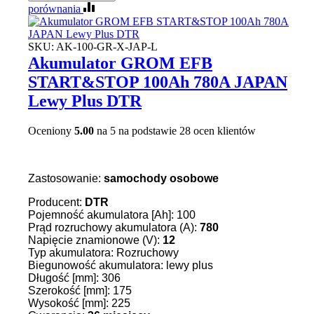
porównania
SKU:
AK-100-GR-X-JAP-L
Akumulator GROM EFB
START&STOP 100Ah 780A JAPAN
Lewy Plus DTR
Oceniony
5.00
na 5 na podstawie
28
ocen klientów
Zastosowanie:
samochody osobowe
Producent:
DTR
Pojemność akumulatora [Ah]: 100
Prąd rozruchowy akumulatora (A):
780
Napięcie znamionowe (V):
12
Typ akumulatora: Rozruchowy
Biegunowość akumulatora: lewy plus
Długość [mm]: 306
Szerokość [mm]: 175
Wysokość [mm]: 225