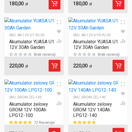
180,00
180,00
ocen klientów
ocen klientów
zł
zł
SKU:
AK-12V-U1-YU-30
SKU:
AK-12V-U1R-YU-30
Akumulator YUASA U1
Akumulator YUASA U1R
12V 30Ah Garden
12V 30Ah Garden
Brak recenzji
Brak recenzji
220,00
220,00
zł
zł
SKU:
GROM-ZEL-100
SKU:
GROM-ZEL-140
Akumulator żelowy
Akumulator żelowy
GROM 12V 100Ah
GROM 12V 140Ah
LPG12-100
LPG12-140
72 Recenzje