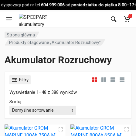
Pojazd
yspozycji pod nr tel
604 999 006
od
poniedziałku do piątku 8:00–17:0
0
Strona główna
Produkty otagowane „Akumulator Rozruchowy”
Akumulator Rozruchowy
Filtry
Wyświetlanie 1–48 z 388 wyników
Sortuj