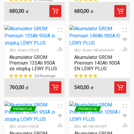
680,00
680,00
ocen klientów
ocen klientów
zł
zł
SKU:
Grom-135CA
SKU:
Grom-140-premium
Akumulator GROM
Akumulator GROM
Premium 135Ah 950A
Premium 140Ah 900A
ze stopką LEWY PLUS
EN LEWY PLUS
34 Recenzje
760,00
540,00
ocen klientów
ocen klientów
zł
zł
PROMOCJA
PROMOCJA
SKU:
Grom-150CA
SKU:
AK-180-GR-IS-P
Akumulator GROM
Akumulator GROM