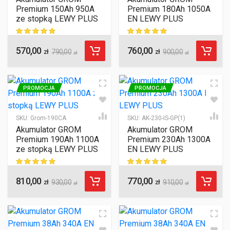
Premium 150Ah 950A
Premium 180Ah 1050A
ze stopką LEWY PLUS
EN LEWY PLUS
570,00
760,00
ocen klientów
ocen klientów
zł
790,00
zł
900,00
zł
zł
PROMOCJA
PROMOCJA
SKU:
Grom-190CA
SKU:
AK-230-IS-GP(1)
Akumulator GROM
Akumulator GROM
Premium 190Ah 1100A
Premium 230Ah 1300A
ze stopką LEWY PLUS
EN LEWY PLUS
810,00
770,00
ocen klientów
ocen klientów
zł
930,00
zł
910,00
zł
zł