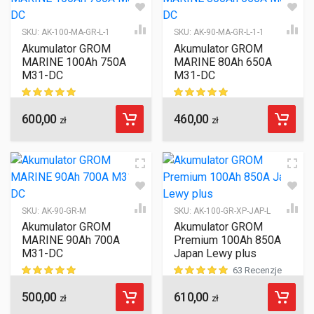
SKU:
AK-100-MA-GR-L-1
SKU:
AK-90-MA-GR-L-1-1
Akumulator GROM
Akumulator GROM
MARINE 100Ah 750A
MARINE 80Ah 650A
M31-DC
M31-DC
600,00
460,00
ocen klientów
ocen klientów
zł
zł
SKU:
AK-90-GR-M
SKU:
AK-100-GR-XP-JAP-L
Akumulator GROM
Akumulator GROM
MARINE 90Ah 700A
Premium 100Ah 850A
M31-DC
Japan Lewy plus
63 Recenzje
500,00
610,00
ocen klientów
ocen klientów
zł
zł