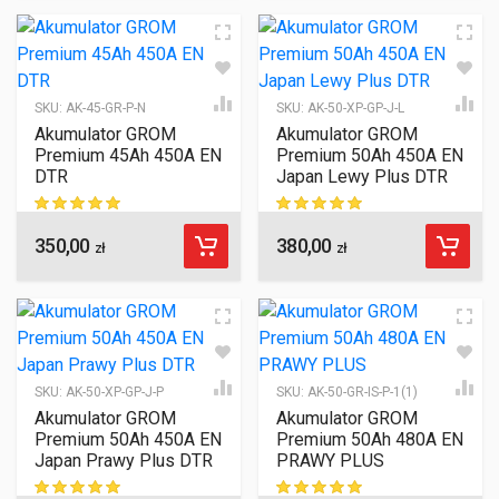
SKU:
AK-45-GR-P-N
SKU:
AK-50-XP-GP-J-L
Akumulator GROM
Akumulator GROM
Premium 45Ah 450A EN
Premium 50Ah 450A EN
DTR
Japan Lewy Plus DTR
350,00
380,00
ocen klientów
ocen klientów
zł
zł
SKU:
AK-50-XP-GP-J-P
SKU:
AK-50-GR-IS-P-1(1)
Akumulator GROM
Akumulator GROM
Premium 50Ah 450A EN
Premium 50Ah 480A EN
Japan Prawy Plus DTR
PRAWY PLUS