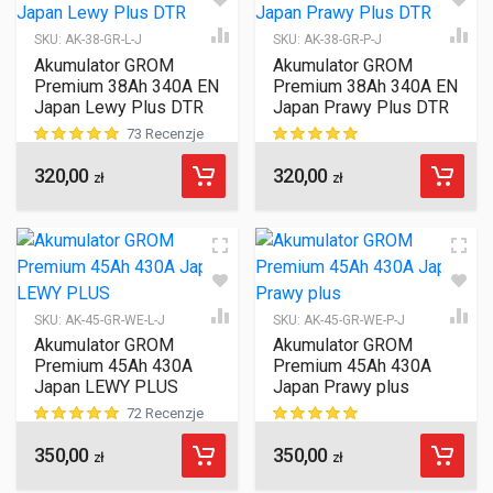
SKU:
AK-38-GR-L-J
SKU:
AK-38-GR-P-J
Akumulator GROM
Akumulator GROM
Premium 38Ah 340A EN
Premium 38Ah 340A EN
Japan Lewy Plus DTR
Japan Prawy Plus DTR
73 Recenzje
320,00
320,00
ocen klientów
ocen klientów
zł
zł
SKU:
AK-45-GR-WE-L-J
SKU:
AK-45-GR-WE-P-J
Akumulator GROM
Akumulator GROM
Premium 45Ah 430A
Premium 45Ah 430A
Japan LEWY PLUS
Japan Prawy plus
72 Recenzje
350,00
350,00
ocen klientów
ocen klientów
zł
zł