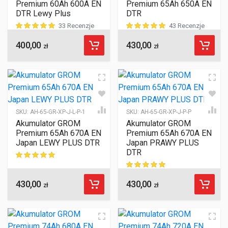
Premium 60Ah 600A EN
Premium 65Ah 650A EN
DTR Lewy Plus
DTR
33 Recenzje
43 Recenzje
400,00
430,00
ocen klientów
ocen klientów
zł
zł
SKU:
AH-65-GR-XP-J-L-P-1
SKU:
AH-65-GR-XP-J-P-P
Akumulator GROM
Akumulator GROM
Premium 65Ah 670A EN
Premium 65Ah 670A EN
Japan LEWY PLUS DTR
Japan PRAWY PLUS
DTR
ocen klientów
430,00
430,00
ocen klientów
zł
zł