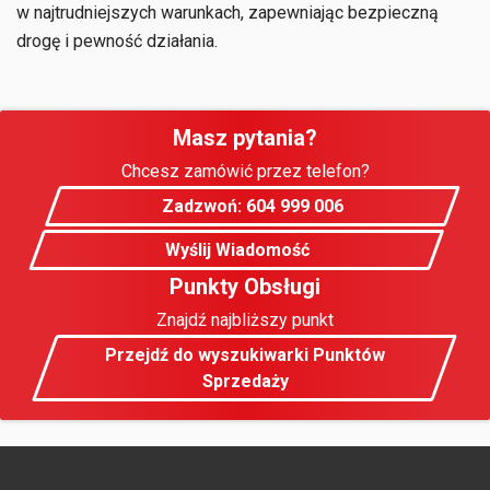
w najtrudniejszych warunkach, zapewniając bezpieczną
drogę i pewność działania.
Masz pytania?
Chcesz zamówić przez telefon?
Zadzwoń: 604 999 006
Wyślij Wiadomość
Punkty Obsługi
Znajdź najbliższy punkt
Przejdź do wyszukiwarki Punktów
Sprzedaży