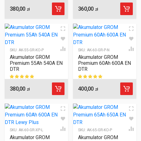
380,00
360,00
ocen klientów
ocen klientów
zł
zł
SKU:
AK-55-GR-KO-P
SKU:
AK-60-GR-P-N
Akumulator GROM
Akumulator GROM
Premium 55Ah 540A EN
Premium 60Ah 600A EN
DTR
DTR
380,00
400,00
ocen klientów
ocen klientów
zł
zł
SKU:
AK-60-GR-XP-L
SKU:
AK-65-GR-KO-P
Akumulator GROM
Akumulator GROM