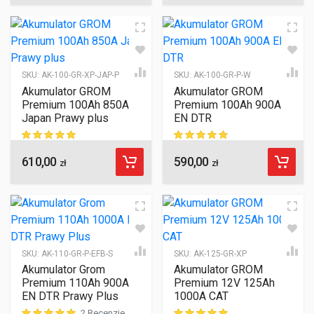
SKU:
AK-100-GR-XP-JAP-P
SKU:
AK-100-GR-P-W
Akumulator GROM
Akumulator GROM
Premium 100Ah 850A
Premium 100Ah 900A
Japan Prawy plus
EN DTR
610,00
590,00
ocen klientów
ocen klientów
zł
zł
SKU:
AK-110-GR-P-EFB-S
SKU:
AK-125-GR-XP
Akumulator Grom
Akumulator GROM
Premium 110Ah 900A
Premium 12V 125Ah
EN DTR Prawy Plus
1000A CAT
2 Recenzje