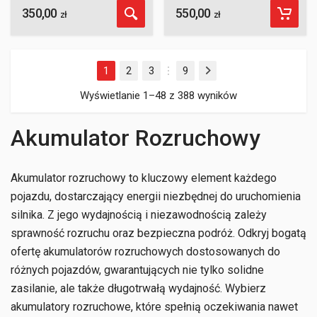
350,00
550,00
ocen klientów
ocen klientów
zł
zł
1
2
3
9
Następny
…
Wyświetlanie 1–48 z 388 wyników
Akumulator Rozruchowy
Akumulator rozruchowy to kluczowy element każdego
pojazdu, dostarczający energii niezbędnej do uruchomienia
silnika. Z jego wydajnością i niezawodnością zależy
sprawność rozruchu oraz bezpieczna podróż. Odkryj bogatą
ofertę akumulatorów rozruchowych dostosowanych do
różnych pojazdów, gwarantujących nie tylko solidne
zasilanie, ale także długotrwałą wydajność. Wybierz
akumulatory rozruchowe, które spełnią oczekiwania nawet