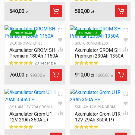
540,00
580,00
ocen klientów
ocen klientów
zł
zł
PROMOCJA
PROMOCJA
SKU:
GROM-SHD180
SKU:
GROM-SHD230
Akumulator GROM SHD
Akumulator GROM SHD
Premium 180Ah 1150A
Premium 230Ah 1350A
23 Recenzje
760,00
910,00
ocen klientów
ocen klientów
zł
990,00
zł
1260,00
zł
zł
SKU:
AM-12V-29A-GROM-1
SKU:
AM-12V-29A-GROM-1-1-1
Akumulator Grom U1
Akumulator Grom U1R
12V 29Ah 350A L+
12V 29Ah 350A P+