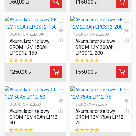
750,00
1150,00
ocen klientów
ocen klientów
zł
zł
SKU:
GROM-ZEL-150-1
SKU:
GROM-ZEL-200
Akumulator żelowy
Akumulator żelowy
GROM 12V 150Ah
GROM 12V 200Ah
LPGS12-150
LPGS12-200
1250,00
1550,00
ocen klientów
ocen klientów
zł
zł
SKU:
GROM-ZEL-50
SKU:
GROM-ZEL-75
Akumulator żelowy
Akumulator żelowy
GROM 12V 50Ah LP12-
GROM 12V 75Ah LP12-
50
75