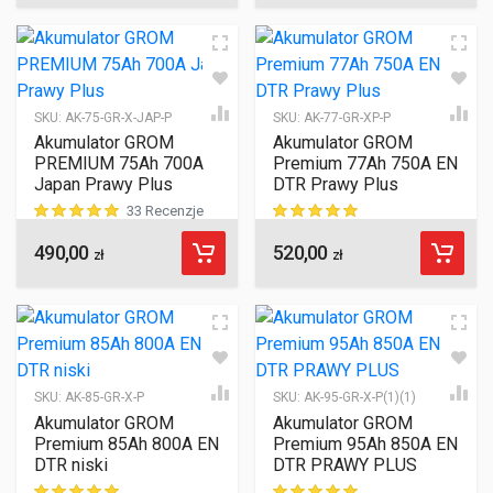
SKU:
AK-75-GR-X-JAP-P
SKU:
AK-77-GR-XP-P
Akumulator GROM
Akumulator GROM
PREMIUM 75Ah 700A
Premium 77Ah 750A EN
Japan Prawy Plus
DTR Prawy Plus
33 Recenzje
490,00
520,00
ocen klientów
ocen klientów
zł
zł
SKU:
AK-85-GR-X-P
SKU:
AK-95-GR-X-P(1)(1)
Akumulator GROM
Akumulator GROM
Premium 85Ah 800A EN
Premium 95Ah 850A EN
DTR niski
DTR PRAWY PLUS