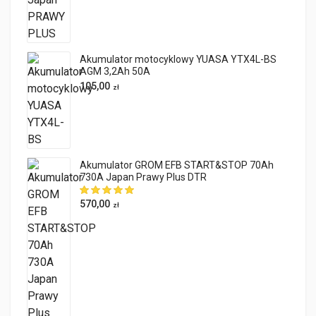
Akumulator motocyklowy YUASA YTX4L-BS
AGM 3,2Ah 50A
105,00
zł
Akumulator GROM EFB START&STOP 70Ah
730A Japan Prawy Plus DTR
570,00
zł