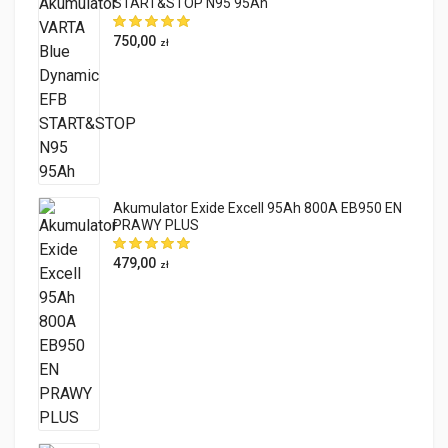
START&STOP N95 95Ah
750,00
zł
Akumulator Exide Excell 95Ah 800A EB950 EN
PRAWY PLUS
479,00
zł