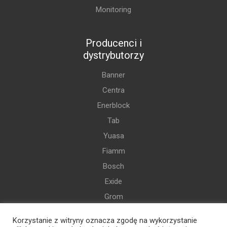
Monitoring
Producenci i
dystrybutorzy
Banner
Centra
Enerblock
Tab
Yuasa
Fiamm
Bosch
Exide
Grom
Varta
Korzystanie z witryny oznacza zgodę na wykorzystanie