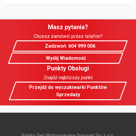
Masz pytania?
Chcesz zamówić przez telefon?
Zadzwoń: 604 999 006
Wyślij Wiadomość
Punkty Obsługi
Znajdź najbliższy punkt
Przejdź do wyszukiwarki Punktów
Sprzedaży
Polska Sieć Motoryzacyjna Specpart Sp. z o.o.