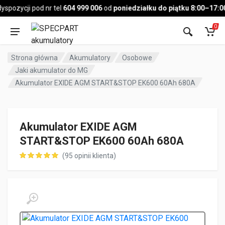
Pojazd
pozycji pod nr tel
604 999 006
od
poniedziałku do piątku 8:00–17:00
,
0
Strona główna
Akumulatory
Osobowe
Jaki akumulator do MG
Akumulator EXIDE AGM START&STOP EK600 60Ah 680A
Akumulator EXIDE AGM
START&STOP EK600 60Ah 680A
(
95
opinii klienta)
ocen klientów