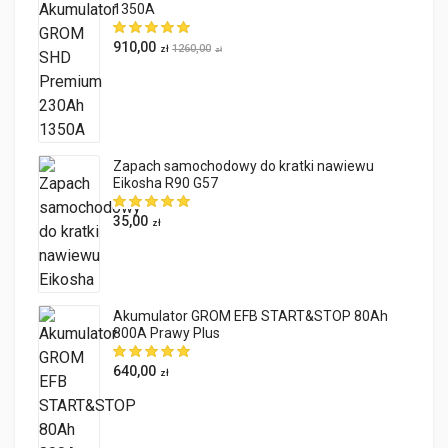
1350A
910,00
1260,00
zł
zł
Zapach samochodowy do kratki nawiewu
Eikosha R90 G57
35,00
zł
Akumulator GROM EFB START&STOP 80Ah
800A Prawy Plus
640,00
zł