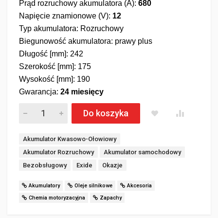
Prąd rozruchowy akumulatora (A):
680
Napięcie znamionowe (V):
12
Typ akumulatora: Rozruchowy
Biegunowość akumulatora: prawy plus
Długość [mm]: 242
Szerokość [mm]: 175
Wysokość [mm]: 190
Gwarancja:
24
miesięcy
Akumulator EXIDE AGM START&STOP EK600 60Ah 680A ilość
Do koszyka
Akumulator Kwasowo-Ołowiowy
Akumulator Rozruchowy
Akumulator samochodowy
Bezobsługowy
Exide
Okazje
Akumulatory
Oleje silnikowe
Akcesoria
Chemia motoryzacyjna
Zapachy