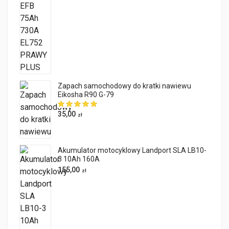
Zapach samochodowy do kratki nawiewu
Eikosha R90 G-79
35,00
zł
Akumulator motocyklowy Landport SLA LB10-
3 10Ah 160A
155,00
zł