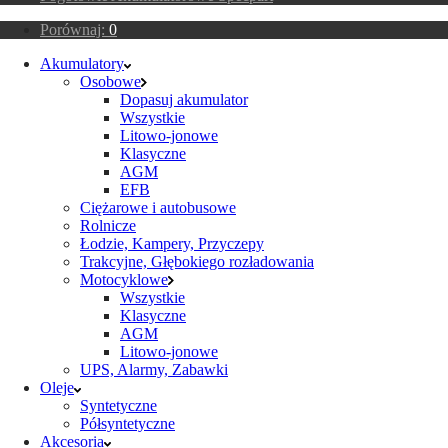
Porównaj:
0
Akumulatory
Osobowe
Dopasuj akumulator
Wszystkie
Litowo-jonowe
Klasyczne
AGM
EFB
Ciężarowe i autobusowe
Rolnicze
Łodzie, Kampery, Przyczepy
Trakcyjne, Głębokiego rozładowania
Motocyklowe
Wszystkie
Klasyczne
AGM
Litowo-jonowe
UPS, Alarmy, Zabawki
Oleje
Syntetyczne
Półsyntetyczne
Akcesoria