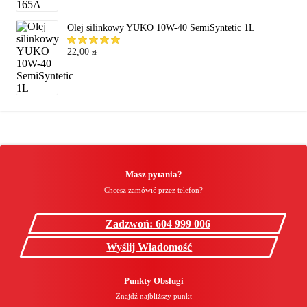
Olej silinkowy YUKO 10W-40 SemiSyntetic 1L
22,00
zł
Masz pytania?
Chcesz zamówić przez telefon?
Zadzwoń: 604 999 006
Wyślij Wiadomość
Punkty Obsługi
Znajdź najbliższy punkt