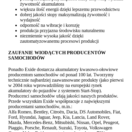
żywotność akumulatora
większa ilość energii dzięki lepszemu przewodnictwu
dobrej jakości stopy maksymalizują żywotność i
wydajność
odporność na wibracje i korozję
produkcja przyjazna środowisku naturalnemu
niezmiennie wysoka jakość dzięki
zautomatyzowanemu procesowi produkcji
ZAUFANIE WIODĄCYCH PRODUCENTÓW
SAMOCHODÓW
Ponadto Exide dostarcza akumulatory kwasowo-ołowiowe
producentom samochodów od ponad 100 lat. Tworzymy
technicznie najbardziej zaawansowane produkty (jako pierwsi
w 2004 roku wprowadziliśmy na europejski rynek
akumulatory do pojazdów z systemem Start-Stop).
Producenci samochodów ufają jakości naszych produktów.
Przede wszystkim Exide współpracuje z największymi
producentami samochodów, m.in.:
Alfa Romeo, Bentley, Citroën, Dacia, DS Automobiles, Fiat,
Ford, Hyundai, Jaguar, Jeep, Kia, Lancia, Land Rover,
Mazda, Mercedes-Benz, Mitsubishi, Nissan, Opel, Peugeot,
Piaggio, Porsche, Renault, Suzuki, Toyota, Volkswagen