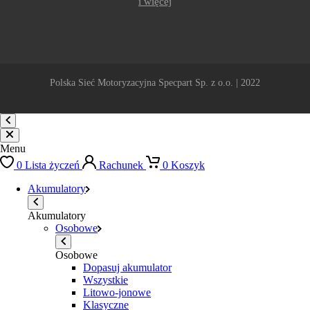
i więcej
Polska Sieć Motoryzacyjna Specpart Sp. z o.o. | 2022
Menu
0
Lista życzeń
Rachunek
0
Koszyk
Akumulatory
Akumulatory
Osobowe
Osobowe
Dopasuj akumulator
Wszystkie
Litowo-jonowe
Klasyczne