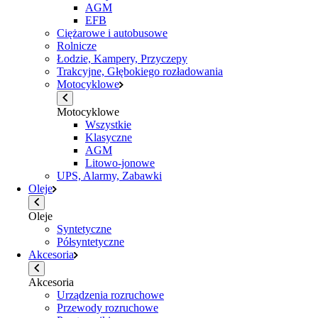
AGM
EFB
Ciężarowe i autobusowe
Rolnicze
Łodzie, Kampery, Przyczepy
Trakcyjne, Głębokiego rozładowania
Motocyklowe
Motocyklowe
Wszystkie
Klasyczne
AGM
Litowo-jonowe
UPS, Alarmy, Zabawki
Oleje
Oleje
Syntetyczne
Półsyntetyczne
Akcesoria
Akcesoria
Urządzenia rozruchowe
Przewody rozruchowe