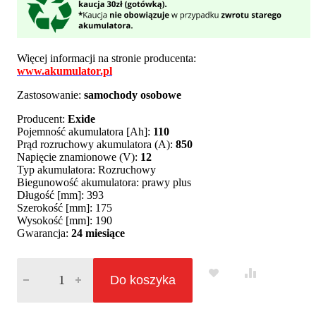
Więcej informacji na stronie producenta:
www.akumulator.pl
Zastosowanie:
samochody osobowe
Producent:
Exide
Pojemność akumulatora [Ah]:
110
Prąd rozruchowy akumulatora (A):
850
Napięcie znamionowe (V):
12
Typ akumulatora: Rozruchowy
Biegunowość akumulatora: prawy plus
Długość [mm]: 393
Szerokość [mm]: 175
Wysokość [mm]: 190
Gwarancja:
24 miesiące
Akumulator Exide Excell 110Ah 850A EB1100 EN PRAWY PLUS
Do koszyka