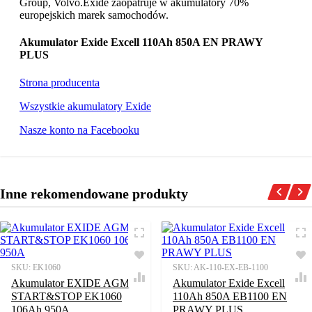
Group, Volvo.Exide zaopatruje w akumulatory 70%
europejskich marek samochodów.
Akumulator Exide Excell 110Ah 850A EN PRAWY
PLUS
Strona producenta
Wszystkie akumulatory Exide
Nasze konto na Facebooku
Inne rekomendowane produkty
SKU:
EK1060
SKU:
AK-110-EX-EB-1100
Akumulator EXIDE AGM
Akumulator Exide Excell
START&STOP EK1060
110Ah 850A EB1100 EN
106Ah 950A
PRAWY PLUS