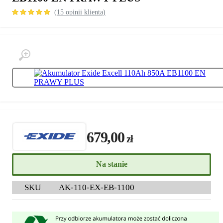
(
15
opinii klienta)
ocen klientów
679,00
zł
Na stanie
SKU
AK-110-EX-EB-1100