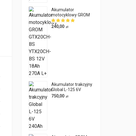
Akumulator
motocyklowy GROM
GTX20CH-BS
YTX20CH-BS 12V
240,00
zł
18Ah 270A L+
Akumulator trakcyjny
Global L-125 6V
240Ah
750,00
zł