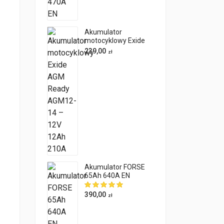
Akumulator
motocyklowy Exide
AGM Ready AGM12-
239,00
zł
14 – 12V 12Ah 210A
Akumulator FORSE
65Ah 640A EN
PRAWY PLUS
390,00
zł