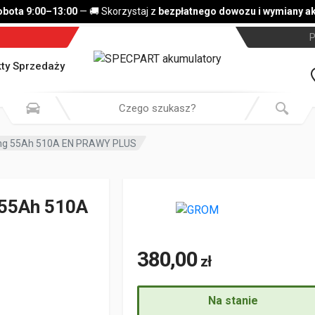
ta 9:00–13:00
— 🚚 Skorzystaj z
bezpłatnego dowozu i wymiany aku
P
ty Sprzedaży
ing 55Ah 510A EN PRAWY PLUS
 55Ah 510A
380,00
zł
Na stanie