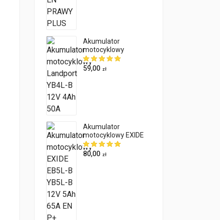
Akumulator
motocyklowy
Landport YB4L-B 12V
4Ah 50A
59,00
zł
Akumulator
motocyklowy EXIDE
EB5L-B YB5L-B 12V
5Ah 65A EN P+
80,00
zł