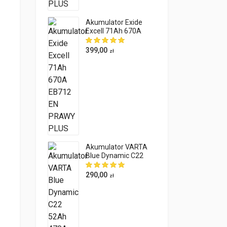
Akumulator Exide
Excell 71Ah 670A
EB712 EN PRAWY
PLUS
399,00
zł
Akumulator VARTA
Blue Dynamic C22
52Ah 470A EN
290,00
zł