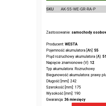
SKU
AK-55-WE-GR-RA-P
Zastosowanie:
samochody osobo
Producent:
WESTA
Pojemność akumulatora [Ah]:
55
Prąd rozruchowy akumulatora (A):
5
Napięcie znamionowe (V):
12
Typ akumulatora: Rozruchowy
Biegunowość akumulatora: prawy pl
Długość [mm]: 242
Szerokość [mm]: 175
Wysokość [mm]: 190
Gwarancja:
36 miesięcy
Akumulator Grom Racing 55Ah 510A 