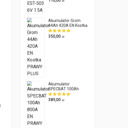
110,00
zł
Akumulator Grom
44Ah 420A EN Kostka
PRAWY PLUS
350,00
zł
e
Akumulator
SPECBAT 100Ah
800A EN PRAWY
PLUS
389,00
zł
a