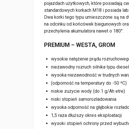
pojazdach użytkowych, które posiadają ce
standardowych korkach M18 i posiada la
Dwa korki tego typu umieszczone są na 
na odcinku od końcówek biegunowych oraz
przechylenia akumulatora nawet o 180°.
PREMIUM – WESTA, GROM
wysokie natężenie prądu rozruchoweg
niezawodny rozruch silnika typu dies
wysoka niezawodność w trudnych war
(odporność na temperatury do -50 ºC)
niskie zużycie wody (do 1 g/Ah etre)
niski stopień samorozładowania
wysoka odporność na głębokie rozład
1,5 raza dłuższy okres eksploatacji
wysoki stopień ochrony przed wybuc