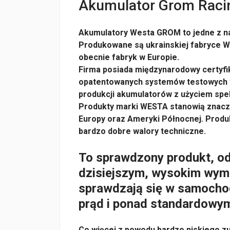
Akumulator Grom Rac
Akumulatory Westa GROM to jedne z n
Produkowane są ukrainskiej fabryce W
obecnie fabryk w Europie.
Firma posiada międzynarodowy certyfi
opatentowanych systemów testowych w
produkcji akumulatorów z użyciem sp
Produkty marki WESTA stanowią znacz
Europy oraz Ameryki Północnej. Prod
bardzo dobre walory techniczne.
To sprawdzony produkt, o
dzisiejszym, wysokim wym
sprawdzają się w samocho
prąd i ponad standardowy
Co więcej z powodu bardzo niskiego zuż