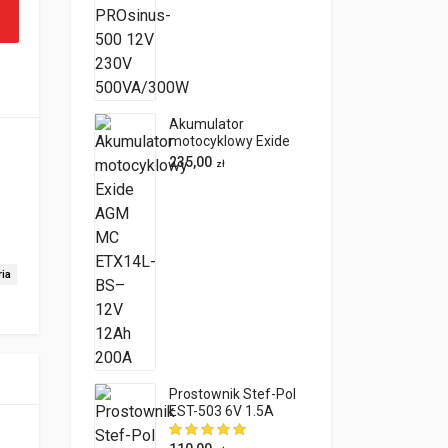
Akumulator
motocyklowy Exide
AGM MC ETX14L-
235,00
zł
BS– 12V 12Ah 200A
ia
Prostownik Stef-Pol
EST-503 6V 1.5A