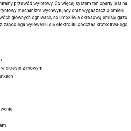
ntralny przewód wylotowy. Co więcej system ten oparty jest na
biryntowy mechanizm wychwytujący oraz wygaszacz płomieni.
dwóch głównych ogniwach, co umożliwia okresową emisję gazu
 zapobiega wylewaniu się elektrolitu podczas krótkotrwałego
o
el w okresie zimowym
unkach
owanie
hem