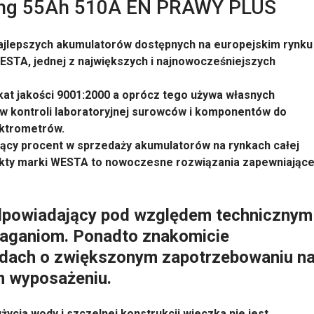
ing 55Ah 510A EN PRAWY PLUS
ajlepszych akumulatorów dostępnych na europejskim rynku
ESTA, jednej z największych i najnowocześniejszych
kat jakości 9001:2000 a oprócz tego używa własnych
 kontroli laboratoryjnej surowców i komponentów do
ektrometrów.
ący procent w sprzedaży akumulatorów na rynkach całej
ukty marki WESTA to nowoczesne rozwiązania zapewniając
dpowiadający pod względem technicznym
aganiom. Ponadto znakomicie
dach o zwiększonym zapotrzebowaniu n
m wyposażeniu.
ycia wody i szczelnej konstrukcji wieczka nie jest