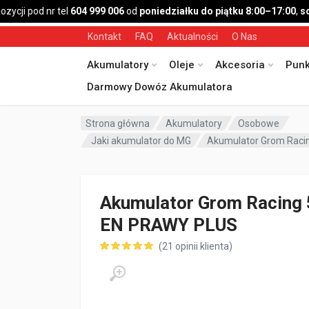
cji pod nr tel
604 999 006
od
poniedziałku do piątku 8:00–17:00
,
sobo
Kontakt
FAQ
Aktualności
O Nas
Akumulatory
Oleje
Akcesoria
Punk
Darmowy Dowóz Akumulatora
Strona główna
Akumulatory
Osobowe
Jaki akumulator do MG
Akumulator Grom Rac
Akumulator Grom Racing
EN PRAWY PLUS
(
21
opinii klienta)
ocen klientów