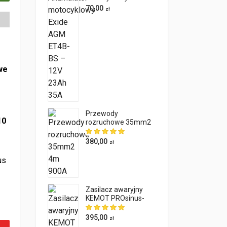
AGM ET4B-BS – 12V
70,00
zł
23Ah 35A
we
Przewody
10
rozruchowe 35mm2
4m 900A
380,00
zł
us
Zasilacz awaryjny
KEMOT PROsinus-
800 12V 230V
800VA/500W
395,00
zł
EN PRAWY PLUS ilość