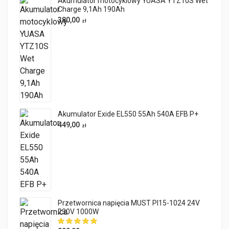
Akumulator motocyklowy YUASA YTZ10S Wet
Charge 9,1Ah 190Ah
380,00
zł
Akumulator Exide EL550 55Ah 540A EFB P+
449,00
zł
Przetwornica napięcia MUST PI15-1024 24V
230V 1000W