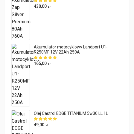
430,00
zł
Akumulator motocyklowy Landport U1-
R250MF 12V 22Ah 250A
165,00
zł
Olej Castrol EDGE TITANIUM 5w30 LL 1L
49,00
zł