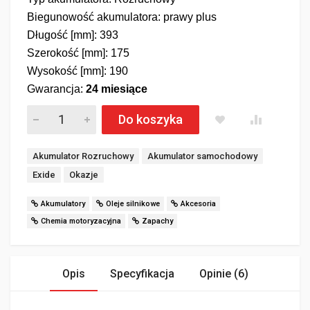
Biegunowość akumulatora: prawy plus
Długość [mm]: 393
Szerokość [mm]: 175
Wysokość [mm]: 190
Gwarancja:
24 miesiące
Akumulator EXIDE AGM START&STOP EK1060 106Ah 950A ilo
Do koszyka
Tagi:
Akumulator Rozruchowy
Akumulator samochodowy
Exide
Okazje
Akumulatory
Oleje silnikowe
Akcesoria
Chemia motoryzacyjna
Zapachy
Opis
Specyfikacja
Opinie (6)