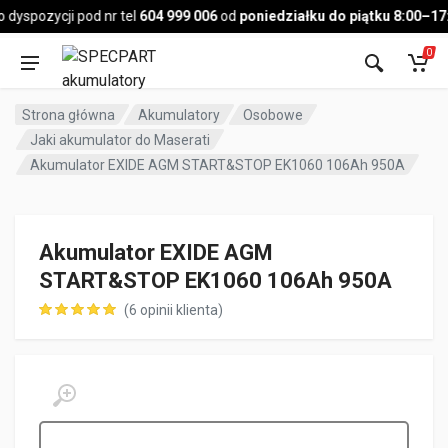
Pojazd
yspozycji pod nr tel
604 999 006
od
poniedziałku do piątku 8:00–17:0
0
Strona główna
Akumulatory
Osobowe
Jaki akumulator do Maserati
Akumulator EXIDE AGM START&STOP EK1060 106Ah 950A
Akumulator EXIDE AGM
START&STOP EK1060 106Ah 950A
(
6
opinii klienta)
ocen klientów