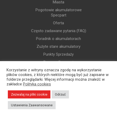
Miasta
Pogotowie akumulatorowe
Specpart
Oferta
Często zadawane pytania (FAQ)
Poradnik o akumulatorach
Zużyte stare akumulatory
Punkty Sprzedaży
Praca w Specpart
Kontakt
Korzystanie z witryny oznacza zgodę na wykorzystanie
plików cookies, z których niektóre mogą być już zapisane w
Usługi
folderze przeglądarki. Więcej informacji można znaleźć w
zakładce
Polityka cookies
Regulaminy
Zezwalaj na pliki cookie
Odrzuć
Regulamin
Ustawienia Zaawansowane
Polityka prywatności