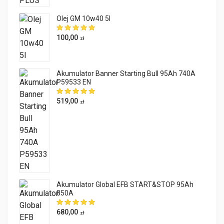
Olej GM 10w40 5l
100,00
zł
Akumulator Banner Starting Bull 95Ah 740A
P59533 EN
519,00
zł
Akumulator Global EFB START&STOP 95Ah
850A
680,00
zł