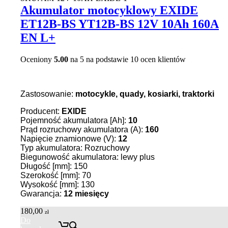
Akumulator motocyklowy EXIDE
ET12B-BS YT12B-BS 12V 10Ah 160A
EN L+
Oceniony
5.00
na 5 na podstawie
10
ocen klientów
Zastosowanie:
motocykle, quady, kosiarki, traktorki
Producent:
EXIDE
Pojemność akumulatora [Ah]:
10
Prąd rozruchowy akumulatora (A):
160
Napięcie znamionowe (V):
12
Typ akumulatora: Rozruchowy
Biegunowość akumulatora: lewy plus
Długość [mm]: 150
Szerokość [mm]: 70
Wysokość [mm]: 130
Gwarancja:
12 miesięcy
180,00
zł
Do