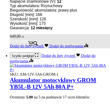
Napięcie znamionowe (V):
12
Typ akumulatora: Rozruchowy
Biegunowość akumulatora: prawy plus
Długość [mm]: 166
Szerokość [mm]: 126
Wysokość [mm]: 175
Gwarancja:
12 miesięcy
649,00
zł
Czytaj dalej
Dodaj do listy życzeń
Dodaj do porównania
Dodaj do listy życzeń
Dodaj do
Szybki podgląd
porównania
SKU:
AM-12V-5Ah-GROM-1
Akumulator motocyklowy GROM
YB5L-B 12V 5Ah 80A P+
Oceniony
5.00
na 5 na podstawie
17
ocen klientów