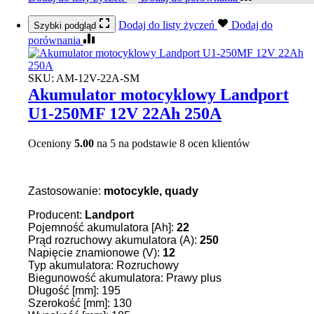
Dodaj do listy życzeń
Dodaj do
Szybki podgląd
porównania
SKU:
AM-12V-22A-SM
Akumulator motocyklowy Landport
U1-250MF 12V 22Ah 250A
Oceniony
5.00
na 5 na podstawie
8
ocen klientów
Zastosowanie:
motocykle, quady
Producent:
Landport
Pojemność akumulatora [Ah]:
22
Prąd rozruchowy akumulatora (A):
250
Napięcie znamionowe (V):
12
Typ akumulatora: Rozruchowy
Biegunowość akumulatora: Prawy plus
Długość [mm]: 195
Szerokość [mm]: 130