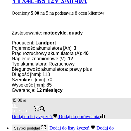
YTX4L-BS 12V 3Ah 40A
Oceniony
5.00
na 5 na podstawie
8
ocen klientów
Zastosowanie:
motocykle, quady
Producent:
Landport
Pojemność akumulatora [Ah]:
3
Prąd rozruchowy akumulatora (A):
40
Napięcie znamionowe (V):
12
Typ akumulatora: Rozruchowy
Biegunowość akumulatora: prawy plus
Długość [mm]: 113
Szerokość [mm]: 70
Wysokość [mm]: 85
Gwarancja:
12 miesięcy
45,00
zł
Do
koszyka
Dodaj do listy życzeń
Dodaj do porównania
Dodaj do listy życzeń
Dodaj do
Szybki podgląd