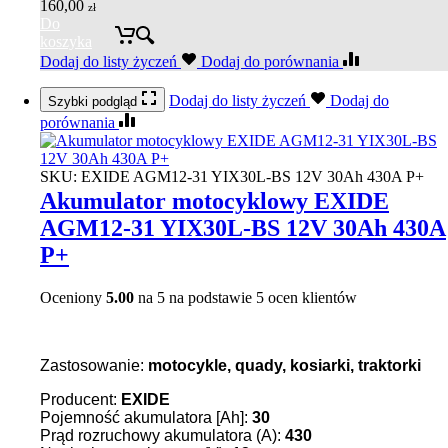
160,00
zł
Do
koszyka
Dodaj do listy życzeń
Dodaj do porównania
Dodaj do listy życzeń
Dodaj do
Szybki podgląd
porównania
SKU:
EXIDE AGM12-31 YIX30L-BS 12V 30Ah 430A P+
Akumulator motocyklowy EXIDE
AGM12-31 YIX30L-BS 12V 30Ah 430A
P+
Oceniony
5.00
na 5 na podstawie
5
ocen klientów
Zastosowanie:
motocykle, quady, kosiarki, traktorki
Producent:
EXIDE
Pojemność akumulatora [Ah]:
30
Prąd rozruchowy akumulatora (A):
430