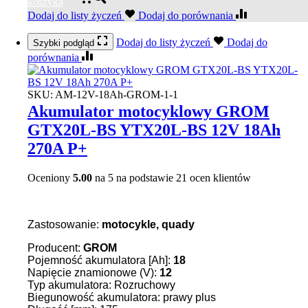
koszyka
Dodaj do listy życzeń
Dodaj do porównania
Dodaj do listy życzeń
Dodaj do
Szybki podgląd
porównania
SKU:
AM-12V-18Ah-GROM-1-1
Akumulator motocyklowy GROM
GTX20L-BS YTX20L-BS 12V 18Ah
270A P+
Oceniony
5.00
na 5 na podstawie
21
ocen klientów
Zastosowanie:
motocykle, quady
Producent:
GROM
Pojemność akumulatora [Ah]:
18
Napięcie znamionowe (V):
12
Typ akumulatora: Rozruchowy
Biegunowość akumulatora: prawy plus