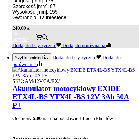
Długość [mm]: 175
Szerokość [mm]: 87
Wysokość [mm]: 155
Gwarancja:
12 miesięcy
240,00
zł
Do
koszyka
Dodaj do listy życzeń
Dodaj do porównania
Dodaj do listy życzeń
Dodaj do
Szybki podgląd
porównania
SKU:
AM/12V/3A/EX/1
Akumulator motocyklowy EXIDE
ETX4L-BS YTX4L-BS 12V 3Ah 50A
P+
Oceniony
5.00
na 5 na podstawie
14
ocen klientów