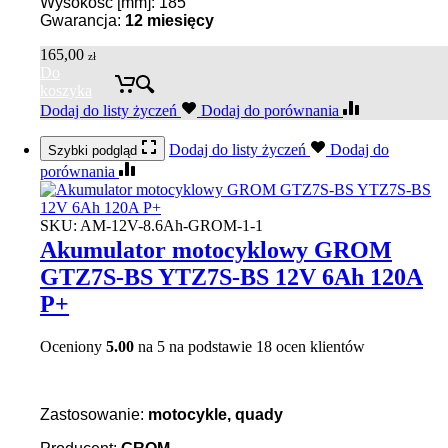
Wysokość [mm]: 185
Gwarancja:
12 miesięcy
165,00
zł
Do
koszyka
Dodaj do listy życzeń
Dodaj do porównania
Dodaj do listy życzeń
Dodaj do
Szybki podgląd
porównania
SKU:
AM-12V-8.6Ah-GROM-1-1
Akumulator motocyklowy GROM
GTZ7S-BS YTZ7S-BS 12V 6Ah 120A
P+
Oceniony
5.00
na 5 na podstawie
18
ocen klientów
Zastosowanie:
motocykle, quady