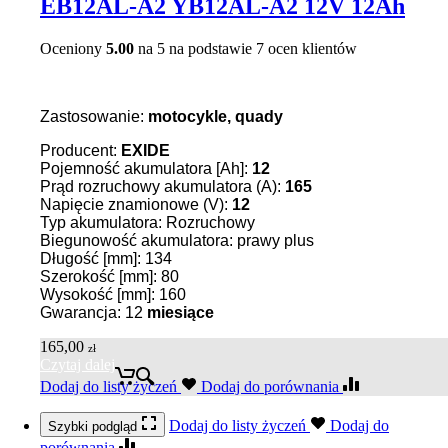
EB12AL-A2 YB12AL-A2 12V 12Ah
Oceniony
5.00
na 5 na podstawie
7
ocen klientów
Zastosowanie:
motocykle, quady
Producent:
EXIDE
Pojemność akumulatora [Ah]:
12
Prąd rozruchowy akumulatora (A):
165
Napięcie znamionowe (V):
12
Typ akumulatora: Rozruchowy
Biegunowość akumulatora: prawy plus
Długość [mm]: 134
Szerokość [mm]: 80
Wysokość [mm]: 160
Gwarancja: 12
miesiące
165,00
zł
Czytaj dalej
Dodaj do listy życzeń
Dodaj do porównania
Dodaj do listy życzeń
Dodaj do
Szybki podgląd
porównania