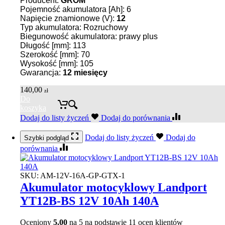
Producent:
GROM
Pojemność akumulatora [Ah]: 6
Napięcie znamionowe (V):
12
Typ akumulatora: Rozruchowy
Biegunowość akumulatora: prawy plus
Długość [mm]: 113
Szerokość [mm]: 70
Wysokość [mm]: 105
Gwarancja:
12 miesięcy
140,00
zł
Do
koszyka
Dodaj do listy życzeń
Dodaj do porównania
Dodaj do listy życzeń
Dodaj do
Szybki podgląd
porównania
SKU:
AM-12V-16A-GP-GTX-1
Akumulator motocyklowy Landport
YT12B-BS 12V 10Ah 140A
Oceniony
5.00
na 5 na podstawie
11
ocen klientów