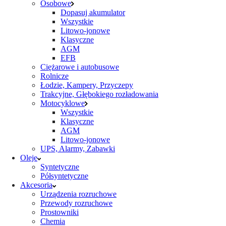
Osobowe
Dopasuj akumulator
Wszystkie
Litowo-jonowe
Klasyczne
AGM
EFB
Ciężarowe i autobusowe
Rolnicze
Łodzie, Kampery, Przyczepy
Trakcyjne, Głębokiego rozładowania
Motocyklowe
Wszystkie
Klasyczne
AGM
Litowo-jonowe
UPS, Alarmy, Zabawki
Oleje
Syntetyczne
Półsyntetyczne
Akcesoria
Urządzenia rozruchowe
Przewody rozruchowe
Prostowniki
Chemia