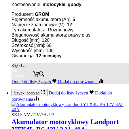
Zastosowanie:
motocykle, quady
Producent:
GROM
Pojemność akumulatora [Ah]:
5
Napięcie znamionowe (V):
12
Typ akumulatora: Rozruchowy
Biegunowość akumulatora: prawy plus
Długość [mm]: 120
Szerokość [mm]: 60
Wysokość [mm]: 130
Gwarancja:
12 miesięcy
85,00
zł
Do
koszyka
Dodaj do listy życzeń
Dodaj do porównania
Dodaj do listy życzeń
Dodaj do
Szybki podgląd
porównania
SKU:
AM-12V-3A-LP
Akumulator motocyklowy Landport