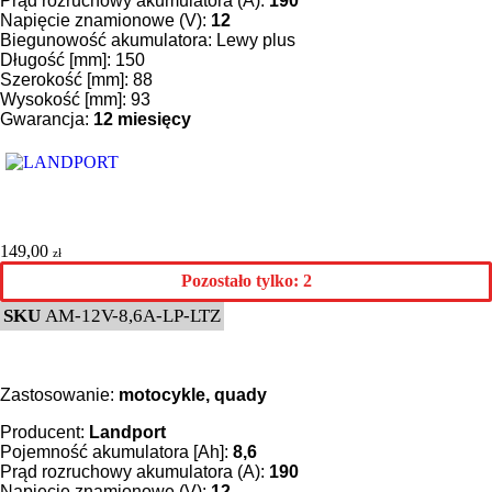
Prąd rozruchowy akumulatora (A):
190
Napięcie znamionowe (V):
12
Biegunowość akumulatora: Lewy plus
Długość [mm]: 150
Szerokość [mm]: 88
Wysokość [mm]: 93
Gwarancja:
12 miesięcy
149,00
zł
Pozostało tylko: 2
SKU
AM-12V-8,6A-LP-LTZ
Zastosowanie:
motocykle, quady
Producent:
Landport
Pojemność akumulatora [Ah]:
8,6
Prąd rozruchowy akumulatora (A):
190
Napięcie znamionowe (V):
12