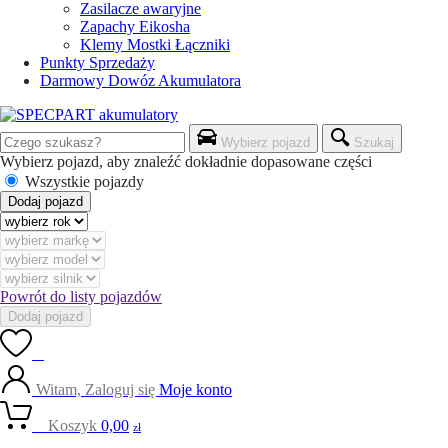
Zasilacze awaryjne
Zapachy Eikosha
Klemy Mostki Łączniki
Punkty Sprzedaży
Darmowy Dowóz Akumulatora
Wybierz pojazd
Szukaj
Wybierz pojazd, aby znaleźć dokładnie dopasowane części
Wszystkie pojazdy
Dodaj pojazd
Powrót do listy pojazdów
Dodaj pojazd
0
Witam, Zaloguj się
Moje konto
0
Koszyk
0,00
zł