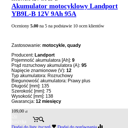
Akumulator motocyklowy Landport
YB9L-B 12V 9Ah 95A
Oceniony
5.00
na 5 na podstawie
10
ocen klientów
Zastosowanie:
motocykle, quady
Producent:
Landport
Pojemność akumulatora [Ah]:
9
Prąd rozruchowy akumulatora (A):
95
Napięcie znamionowe (V):
12
Typ akumulatora: Rozruchowy
Biegunowość akumulatora: Prawy plus
Długość [mm]: 135
Szerokość [mm]: 75
Wysokość [mm]: 138
Gwarancja:
12 miesięcy
109,00
zł
Do
koszyka
Dodaj do listy życzeń
Dodaj do porównania