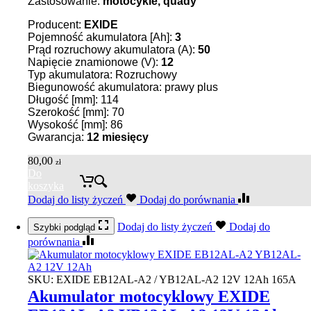
Zastosowanie:
motocykle, quady
Producent:
EXIDE
Pojemność akumulatora [Ah]:
3
Prąd rozruchowy akumulatora (A):
50
Napięcie znamionowe (V):
12
Typ akumulatora: Rozruchowy
Biegunowość akumulatora: prawy plus
Długość [mm]: 114
Szerokość [mm]: 70
Wysokość [mm]: 86
Gwarancja:
12 miesięcy
80,00
zł
Do
koszyka
Dodaj do listy życzeń
Dodaj do porównania
Dodaj do listy życzeń
Dodaj do
Szybki podgląd
porównania
SKU:
EXIDE EB12AL-A2 / YB12AL-A2 12V 12Ah 165A
Akumulator motocyklowy EXIDE