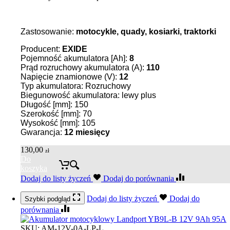
Zastosowanie:
motocykle, quady, kosiarki, traktorki
Producent:
EXIDE
Pojemność akumulatora [Ah]:
8
Prąd rozruchowy akumulatora (A):
110
Napięcie znamionowe (V):
12
Typ akumulatora: Rozruchowy
Biegunowość akumulatora: lewy plus
Długość [mm]: 150
Szerokość [mm]: 70
Wysokość [mm]: 105
Gwarancja:
12 miesięcy
130,00
zł
Do
koszyka
Dodaj do listy życzeń
Dodaj do porównania
Dodaj do listy życzeń
Dodaj do
Szybki podgląd
porównania
SKU:
AM-12V-0A-LP-L