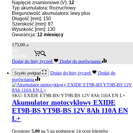
Napięcie znamionowe (V):
12
Typ akumulatora: Rozruchowy
Biegunowość akumulatora: lewy plus
Długość [mm]: 150
Szerokość [mm]: 87
Wysokość [mm]: 130
Gwarancja:
12 miesięcy
175,00
zł
Do
koszyka
Dodaj do listy życzeń
Dodaj do porównania
Dodaj do listy życzeń
Dodaj do
Szybki podgląd
porównania
SKU:
EXIDE ET9B-BS/ YT9B-BS 12V 8Ah 110A EN L+
Akumulator motocyklowy EXIDE
ET9B-BS YT9B-BS 12V 8Ah 110A EN
L+
Oceniony
5.00
na 5 na podstawie
14
ocen klientów