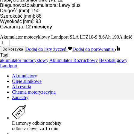
Biegunowość akumulatora: Lewy plus
Długość [mm]: 150
Szerokość [mm]: 88
Wysokość [mm]: 93
Gwarancja:
12 miesięcy
Akumulator motocyklowy Landport SLA LTZ10-S 8,6Ah 190A ilość
Dodaj do listy życzeń
Dodaj do porównania
Do koszyka
Tagi:
akumulator motocyklowy
Akumulator Rozruchowy
Bezobsługowy
Landport
Akumulatory
Oleje silnikowe
Akcesoria
Chemia motoryzacyjna
Zapachy
Darmowy odbiór osobisty:
odbierz nawet za 15 min