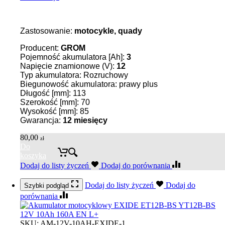
Zastosowanie:
motocykle, quady
Producent:
GROM
Pojemność akumulatora [Ah]:
3
Napięcie znamionowe (V):
12
Typ akumulatora: Rozruchowy
Biegunowość akumulatora: prawy plus
Długość [mm]: 113
Szerokość [mm]: 70
Wysokość [mm]: 85
Gwarancja:
12 miesięcy
80,00
zł
Do
koszyka
Dodaj do listy życzeń
Dodaj do porównania
Dodaj do listy życzeń
Dodaj do
Szybki podgląd
porównania
SKU:
AM-12V-10AH-EXIDE-1