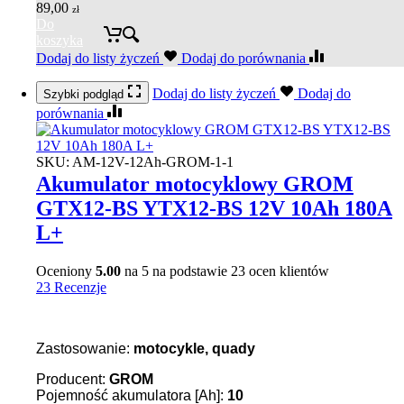
89,00
zł
Do
koszyka
Dodaj do listy życzeń
Dodaj do porównania
Dodaj do listy życzeń
Dodaj do
Szybki podgląd
porównania
SKU:
AM-12V-12Ah-GROM-1-1
Akumulator motocyklowy GROM
GTX12-BS YTX12-BS 12V 10Ah 180A
L+
Oceniony
5.00
na 5 na podstawie
23
ocen klientów
23 Recenzje
Zastosowanie:
motocykle, quady
Producent:
GROM
Pojemność akumulatora [Ah]:
10