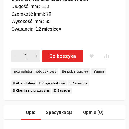
Długość [mm]: 113
Szerokość [mm]: 70
Wysokość [mm]: 85
Gwarancja:
12 miesięcy
Akumulator motocyklowy YUASA YTX4L-BS AGM 3,2Ah 50A il
Do koszyka
Tagi:
akumulator motocyklowy
Bezobsługowy
Yuasa
Akumulatory
Oleje silnikowe
Akcesoria
Chemia motoryzacyjna
Zapachy
Opis
Specyfikacja
Opinie (0)