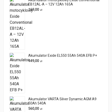
Akumulator motocyklowy Exide Conventional
EB12AL-A – 12V 12Ah 165A
169,00
zł
Akumulator Exide EL550 55Ah 540A EFB P+
449,00
zł
Akumulator VARTA Silver Dynamic AGM A9
50Ah 540A
560,00
zł