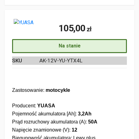
105,00
zł
Na stanie
SKU
AK-12V-YU-YTX4L
Zastosowanie:
motocykle
Producent:
YUASA
Pojemność akumulatora [Ah]:
3,2Ah
Prąd rozruchowy akumulatora (A):
50A
Napięcie znamionowe (V):
12
Biegunowość akumulatora: Lewy plus