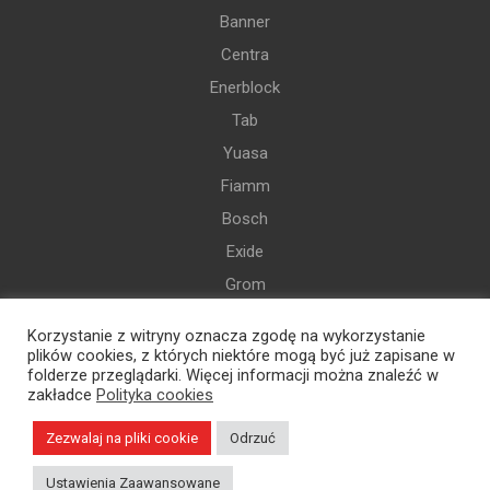
Banner
Centra
Enerblock
Tab
Yuasa
Fiamm
Bosch
Exide
Grom
Varta
Korzystanie z witryny oznacza zgodę na wykorzystanie
i więcej
plików cookies, z których niektóre mogą być już zapisane w
folderze przeglądarki. Więcej informacji można znaleźć w
zakładce
Polityka cookies
Zezwalaj na pliki cookie
Odrzuć
Polska Sieć Motoryzacyjna Specpart Sp. z o.o. | 2022
Ustawienia Zaawansowane