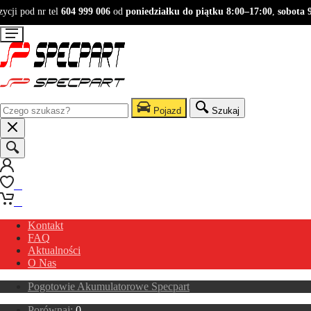
ji pod nr tel
604 999 006
od
poniedziałku do piątku 8:00–17:00
,
sobota 9:
Pojazd
Szukaj
0
0
Kontakt
FAQ
Aktualności
O Nas
Pogotowie Akumulatorowe Specpart
Porównaj:
0