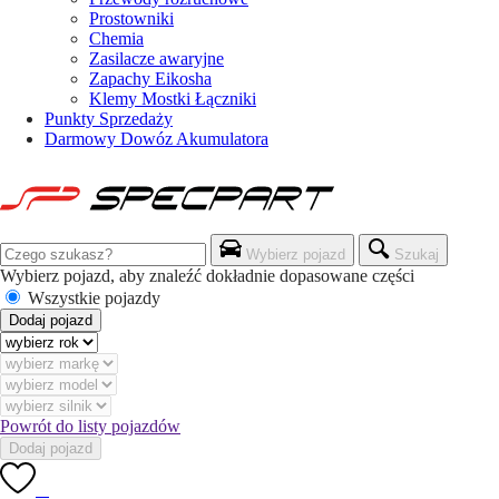
Prostowniki
Chemia
Zasilacze awaryjne
Zapachy Eikosha
Klemy Mostki Łączniki
Punkty Sprzedaży
Darmowy Dowóz Akumulatora
Wybierz pojazd
Szukaj
Wybierz pojazd, aby znaleźć dokładnie dopasowane części
Wszystkie pojazdy
Dodaj pojazd
Powrót do listy pojazdów
Dodaj pojazd
0