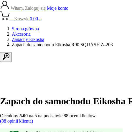
Witam, Zaloguj się
Moje konto
0
Koszyk
0,00
zł
Strona główna
Akcesoria
Zapachy Eikosha
Zapach do samochodu Eikosha R90 SQUASH A-203
Zapach do samochodu Eikosha
Oceniony
5.00
na 5 na podstawie
88
ocen klientów
(
88
opinii klienta)