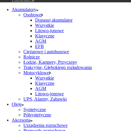
Akumulatory
Osobowe
Dopasuj akumulator
Wszystkie
Litowo-jonowe
Klasyczne
AGM
EFB
Ciężarowe i autobusowe
Rolnicze
Łodzie, Kampery, Przyczepy
Trakcyjne, Głębokiego rozładowania
Motocyklowe
Wszystkie
Klasyczne
AGM
Litowo-jonowe
UPS, Alarmy, Zabawki
Oleje
Syntetyczne
Półsyntetyczne
Akcesoria
Urządzenia rozruchowe
Przewody rozruchowe