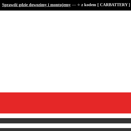
prawdź gdzie dowozimy i montujemy
— ⭐
z kodem [ CARBATTERY ] tan