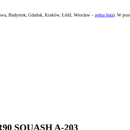
awa, Białystok, Gdańsk, Kraków, Łódź, Wrocław –
pełna lista
). W poz
 R90 SQUASH A-203