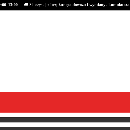
00–13:00
— 🚚 Skorzystaj z
bezpłatnego dowozu i wymiany akumulatora
S