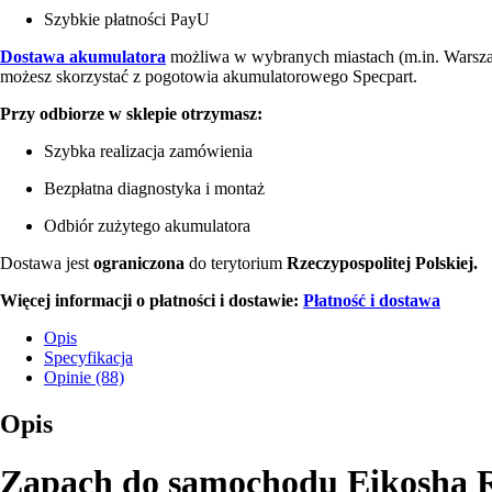
Szybkie płatności PayU
Dostawa akumulatora
możliwa w wybranych miastach (m.in. Warsz
możesz skorzystać z pogotowia akumulatorowego Specpart.
Przy odbiorze w sklepie otrzymasz:
Szybka realizacja zamówienia
Bezpłatna diagnostyka i montaż
Odbiór zużytego akumulatora
Dostawa jest
ograniczona
do terytorium
Rzeczypospolitej Polskiej.
Więcej informacji o płatności i dostawie:
Płatność i dostawa
Opis
Specyfikacja
Opinie (88)
Opis
Zapach do samochodu Eikosha