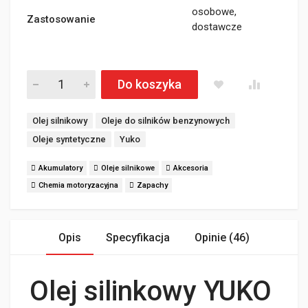
osobowe,
Zastosowanie
dostawcze
Olej silinkowy YUKO 5W-30 Super Syntetic C3 5L ilość
Do koszyka
Tagi:
Olej silnikowy
Oleje do silników benzynowych
Oleje syntetyczne
Yuko
Akumulatory
Oleje silnikowe
Akcesoria
Chemia motoryzacyjna
Zapachy
Opis
Specyfikacja
Opinie (46)
Olej silinkowy YUKO