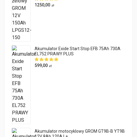
1250,00
zł
Akumulator Exide Start Stop EFB 75Ah 730A
EL752 PRAWY PLUS
599,00
zł
Akumulator motocyklowy GROM GT9B-B YT9B
12V 8Ah 120A L+