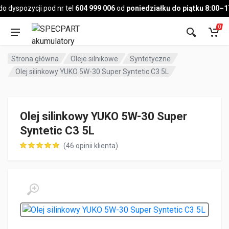
Pojazd
dyspozycji pod nr tel
604 999 006
od
poniedziałku do piątku 8:00–17:
0
Strona główna
Oleje silnikowe
Syntetyczne
Olej silinkowy YUKO 5W-30 Super Syntetic C3 5L
Olej silinkowy YUKO 5W-30 Super
Syntetic C3 5L
(
46
opinii klienta)
ocen klientów