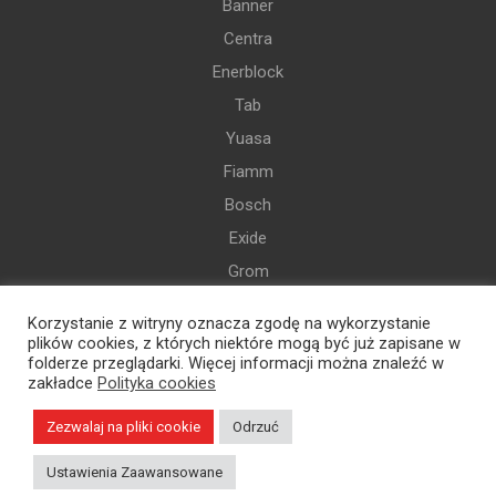
Banner
Centra
Enerblock
Tab
Yuasa
Fiamm
Bosch
Exide
Grom
Varta
Korzystanie z witryny oznacza zgodę na wykorzystanie
i więcej
plików cookies, z których niektóre mogą być już zapisane w
folderze przeglądarki. Więcej informacji można znaleźć w
zakładce
Polityka cookies
Zezwalaj na pliki cookie
Odrzuć
Polska Sieć Motoryzacyjna Specpart Sp. z o.o. | 2022
Ustawienia Zaawansowane