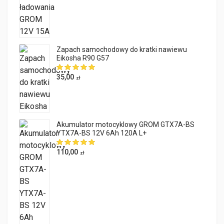
Zapach samochodowy do kratki nawiewu
Eikosha R90 G57
35,00
zł
Akumulator motocyklowy GROM GTX7A-BS
YTX7A-BS 12V 6Ah 120A L+
110,00
zł