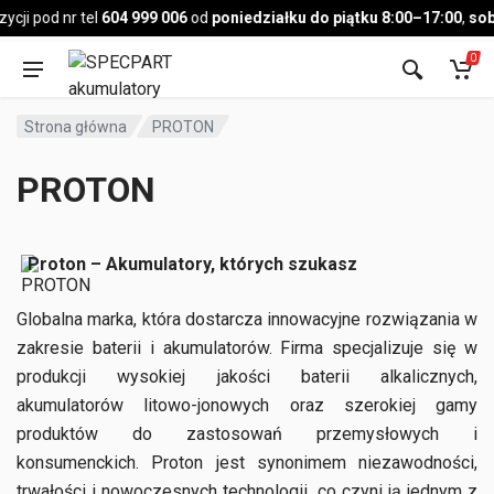
Pojazd
ji pod nr tel
604 999 006
od
poniedziałku do piątku 8:00–17:00
,
sobo
0
Strona główna
PROTON
PROTON
Proton – Akumulatory, których szukasz
Globalna marka, która dostarcza innowacyjne rozwiązania w
zakresie baterii i akumulatorów. Firma specjalizuje się w
produkcji wysokiej jakości baterii alkalicznych,
akumulatorów litowo-jonowych oraz szerokiej gamy
produktów do zastosowań przemysłowych i
konsumenckich. Proton jest synonimem niezawodności,
trwałości i nowoczesnych technologii, co czyni ją jednym z