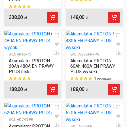
ocen klientów
338,00
148,00
ocen klientów
zł
zł
SKU:
AK-60-PR
SKU:
AK-60-PR-P-W
Akumulator PROTON
Akumulator PROTON
60Ah 480A EN PRAWY
60Ah 480A EN PRAWY
PLUS niski
PLUS wysoki
1 recenzja
188,00
188,00
ocen klientów
oceny klienta
zł
zł
SKU:
AK-74N-PR
Akumulator PROTON
SKU:
AK-74-PR