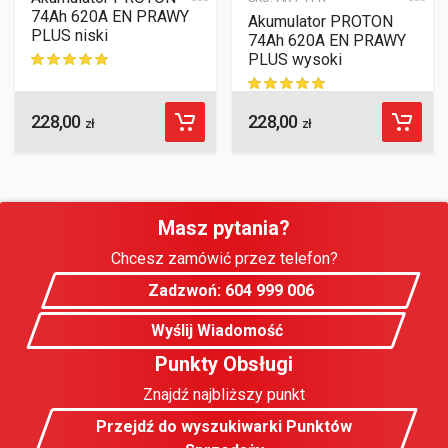
74Ah 620A EN PRAWY
Akumulator PROTON
PLUS niski
74Ah 620A EN PRAWY
PLUS wysoki
ocen klientów
228,00
228,00
ocen klientów
zł
zł
Masz pytania?
Chcesz zamówić przez telefon?
Zadzwoń: 604 999 006
Wyślij Wiadomość
Punkty Obsługi
Znajdź najbliższy punkt
Przejdź do wyszukiwarki Punktów