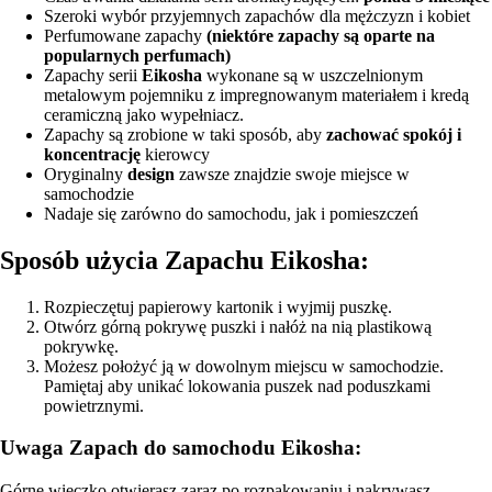
Szeroki wybór przyjemnych zapachów dla mężczyzn i kobiet
Perfumowane zapachy
(niektóre zapachy są oparte na
popularnych perfumach)
Zapachy serii
Eikosha
wykonane są w uszczelnionym
metalowym pojemniku z impregnowanym materiałem i kredą
ceramiczną jako wypełniacz.
Zapachy są zrobione w taki sposób, aby
zachować spokój i
koncentrację
kierowcy
Oryginalny
design
zawsze znajdzie swoje miejsce w
samochodzie
Nadaje się zarówno do samochodu, jak i pomieszczeń
Sposób użycia Zapachu Eikosha:
Rozpieczętuj papierowy kartonik i wyjmij puszkę.
Otwórz górną pokrywę puszki i nałóż na nią plastikową
pokrywkę.
Możesz położyć ją w dowolnym miejscu w samochodzie.
Pamiętaj aby unikać lokowania puszek nad poduszkami
powietrznymi.
Uwaga Zapach do samochodu Eikosha:
Górne wieczko otwierasz zaraz po rozpakowaniu i nakrywasz