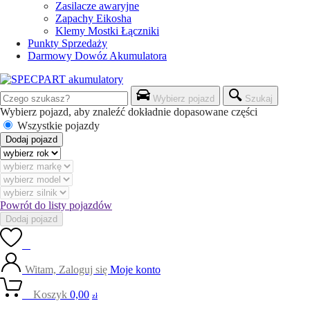
Zasilacze awaryjne
Zapachy Eikosha
Klemy Mostki Łączniki
Punkty Sprzedaży
Darmowy Dowóz Akumulatora
Wybierz pojazd
Szukaj
Wybierz pojazd, aby znaleźć dokładnie dopasowane części
Wszystkie pojazdy
Dodaj pojazd
Powrót do listy pojazdów
Dodaj pojazd
0
Witam, Zaloguj się
Moje konto
0
Koszyk
0,00
zł