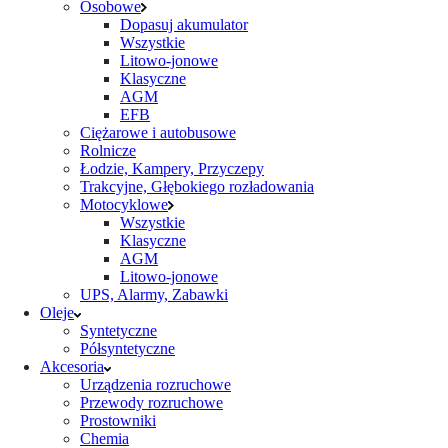
Osobowe
Dopasuj akumulator
Wszystkie
Litowo-jonowe
Klasyczne
AGM
EFB
Ciężarowe i autobusowe
Rolnicze
Łodzie, Kampery, Przyczepy
Trakcyjne, Głębokiego rozładowania
Motocyklowe
Wszystkie
Klasyczne
AGM
Litowo-jonowe
UPS, Alarmy, Zabawki
Oleje
Syntetyczne
Półsyntetyczne
Akcesoria
Urządzenia rozruchowe
Przewody rozruchowe
Prostowniki
Chemia