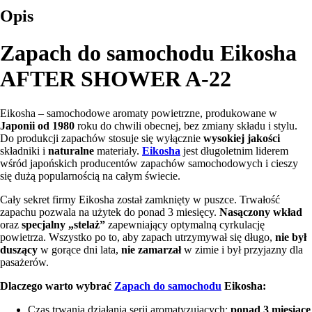
Opis
Zapach do samochodu Eikosha
AFTER SHOWER A-22
Eikosha – samochodowe aromaty powietrzne, produkowane w
Japonii od 1980
roku do chwili obecnej, bez zmiany składu i stylu.
Do produkcji zapachów stosuje się wyłącznie
wysokiej jakości
składniki i
naturalne
materiały.
Eikosha
jest długoletnim liderem
wśród japońskich producentów zapachów samochodowych i cieszy
się dużą popularnością na całym świecie.
Cały sekret firmy Eikosha został zamknięty w puszce. Trwałość
zapachu pozwala na użytek do ponad 3 miesięcy.
Nasączony wkład
oraz
specjalny „stelaż”
zapewniający optymalną cyrkulację
powietrza. Wszystko po to, aby zapach utrzymywał się długo,
nie był
duszący
w gorące dni lata,
nie zamarzał
w zimie i był przyjazny dla
pasażerów.
Dlaczego warto wybrać
Zapach do samochodu
Eikosha:
Czas trwania działania serii aromatyzujących:
ponad 3 miesiące