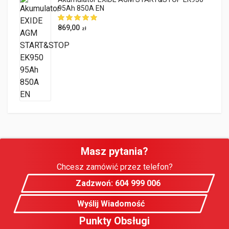
95Ah 850A EN
869,00
zł
Masz pytania?
Chcesz zamówić przez telefon?
Zadzwoń: 604 999 006
Wyślij Wiadomość
Punkty Obsługi