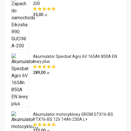
200
35,00
zł
Akumulator Specbat Agro 6V 165Ah 850A EN
lewy plus
289,00
zł
Akumulator motocyklowy GROM GTX16-BS
YTX16-BS 12V 14Ah 230A L+
235,00
zł