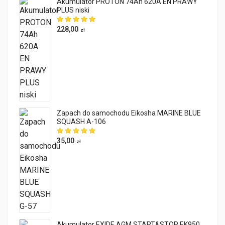
Akumulator PROTON 74Ah 620A EN PRAWY
PLUS niski
228,00
zł
Zapach do samochodu Eikosha MARINE BLUE
SQUASH A-106
35,00
zł
Akumulator EXIDE AGM START&STOP EK950