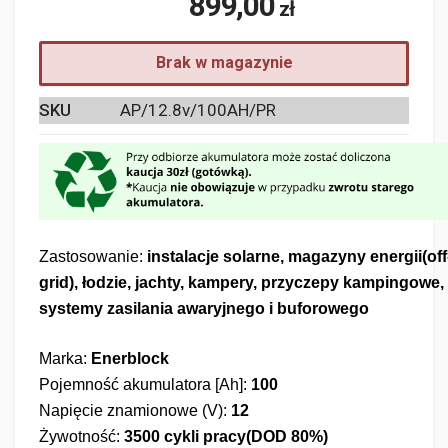
899,00
zł
Brak w magazynie
SKU
AP/12.8v/100AH/PR
Zastosowanie:
instalacje solarne, magazyny energii(off
grid), łodzie, jachty, kampery, przyczepy kampingowe,
systemy zasilania awaryjnego i buforowego
Marka:
Enerblock
Pojemność akumulatora [Ah]:
100
Napięcie znamionowe (V):
12
Żywotność:
3500 cykli pracy(DOD 80%)