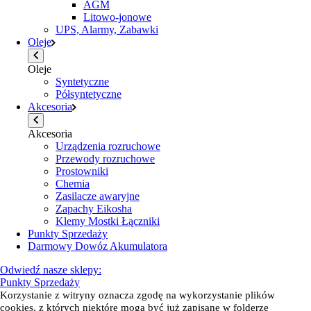
AGM
Litowo-jonowe
UPS, Alarmy, Zabawki
Oleje
Oleje
Syntetyczne
Półsyntetyczne
Akcesoria
Akcesoria
Urządzenia rozruchowe
Przewody rozruchowe
Prostowniki
Chemia
Zasilacze awaryjne
Zapachy Eikosha
Klemy Mostki Łączniki
Punkty Sprzedaży
Darmowy Dowóz Akumulatora
Odwiedź nasze sklepy:
Punkty Sprzedaży
Korzystanie z witryny oznacza zgodę na wykorzystanie plików
cookies, z których niektóre mogą być już zapisane w folderze