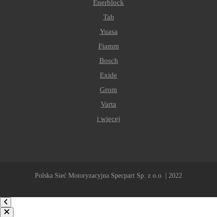
Enerblock
Tab
Yuasa
Fiamm
Bosch
Exide
Grom
Varta
i więcej
Polska Sieć Motoryzacyjna Specpart Sp. z o.o. | 2022