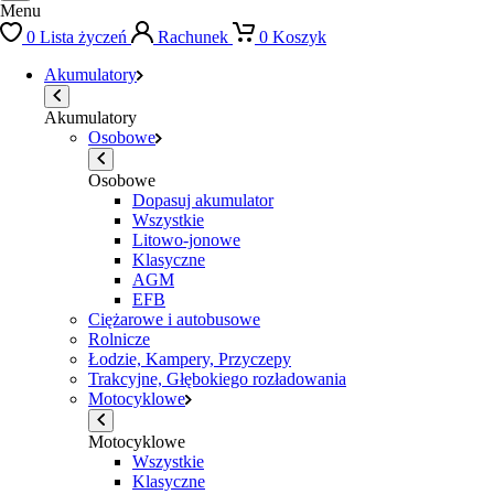
Menu
0
Lista życzeń
Rachunek
0
Koszyk
Akumulatory
Akumulatory
Osobowe
Osobowe
Dopasuj akumulator
Wszystkie
Litowo-jonowe
Klasyczne
AGM
EFB
Ciężarowe i autobusowe
Rolnicze
Łodzie, Kampery, Przyczepy
Trakcyjne, Głębokiego rozładowania
Motocyklowe
Motocyklowe
Wszystkie
Klasyczne