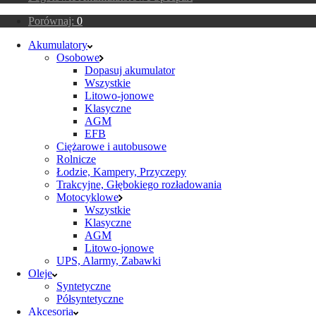
Porównaj:
0
Akumulatory
Osobowe
Dopasuj akumulator
Wszystkie
Litowo-jonowe
Klasyczne
AGM
EFB
Ciężarowe i autobusowe
Rolnicze
Łodzie, Kampery, Przyczepy
Trakcyjne, Głębokiego rozładowania
Motocyklowe
Wszystkie
Klasyczne
AGM
Litowo-jonowe
UPS, Alarmy, Zabawki
Oleje
Syntetyczne
Półsyntetyczne
Akcesoria