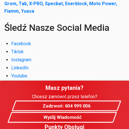
Grom, Tab, X-PRO, Specbat, Enerblock, Moto Power,
Fiamm, Yuasa
Śledź Nasze Social Media
Facebook
Tiktok
Instagram
LinkedIn
Youtube
Masz pytania?
Chcesz zamówić przez telefon?
Zadzwoń: 604 999 006
Wyślij Wiadomość
Punkty Obsługi