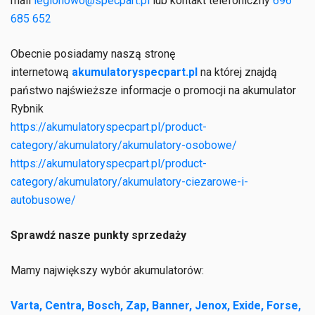
mail
legionowo@specpart.pl
lub kontakt telefoniczny
696
685 652
Obecnie posiadamy naszą stronę
internetową
akumulatoryspecpart.pl
na której znajdą
państwo najświeższe informacje o promocji na akumulator
Rybnik
https://akumulatoryspecpart.pl/product-
category/akumulatory/akumulatory-osobowe/
https://akumulatoryspecpart.pl/product-
category/akumulatory/akumulatory-ciezarowe-i-
autobusowe/
Sprawdź nasze punkty sprzedaży
Mamy największy wybór akumulatorów:
Varta, Centra, Bosch, Zap, Banner, Jenox, Exide, Forse,