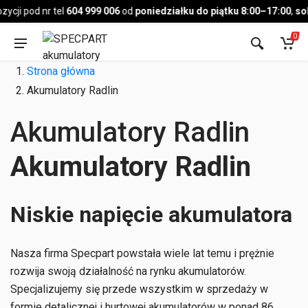
Pojazd
cji pod nr tel
604 999 006
od
poniedziałku do piątku 8:00–17:00
,
sob
0
Strona główna
Akumulatory Radlin
Akumulatory Radlin
Akumulatory Radlin
Niskie napięcie akumulatora
Nasza firma Specpart powstała wiele lat temu i prężnie
rozwija swoją działalność na rynku akumulatorów.
Specjalizujemy się przede wszystkim w sprzedaży w
formie detalicznej i hurtowej akumulatorów w ponad 86