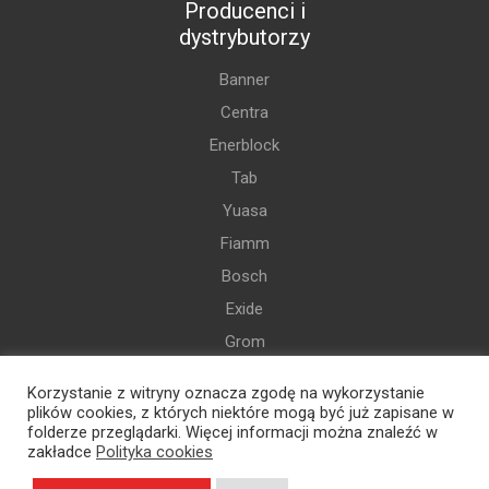
Producenci i
dystrybutorzy
Banner
Centra
Enerblock
Tab
Yuasa
Fiamm
Bosch
Exide
Grom
Varta
Korzystanie z witryny oznacza zgodę na wykorzystanie
i więcej
plików cookies, z których niektóre mogą być już zapisane w
folderze przeglądarki. Więcej informacji można znaleźć w
zakładce
Polityka cookies