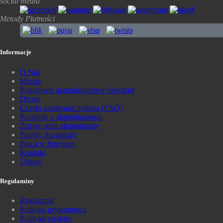
social media
Metody Płatności
Informacje
O Nas
Miasta
Pogotowie akumulatorowe Specpart
Oferta
Często zadawane pytania (FAQ)
Poradnik o akumulatorach
Zużyte stare akumulatory
Punkty Sprzedaży
Praca w Specpart
Kontakt
Usługi
Regulaminy
Regulamin
Polityka prywatności
Polityka cookies