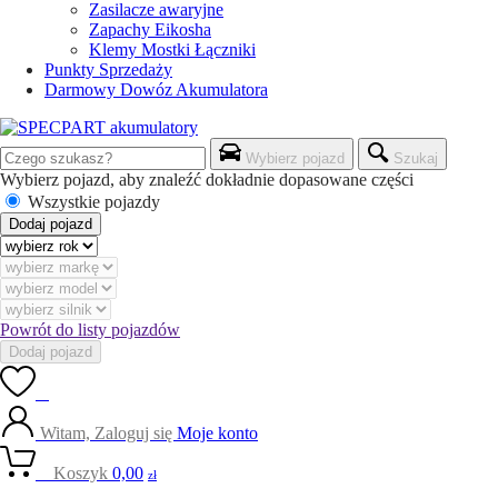
Zasilacze awaryjne
Zapachy Eikosha
Klemy Mostki Łączniki
Punkty Sprzedaży
Darmowy Dowóz Akumulatora
Wybierz pojazd
Szukaj
Wybierz pojazd, aby znaleźć dokładnie dopasowane części
Wszystkie pojazdy
Dodaj pojazd
Powrót do listy pojazdów
Dodaj pojazd
0
Witam, Zaloguj się
Moje konto
0
Koszyk
0,00
zł