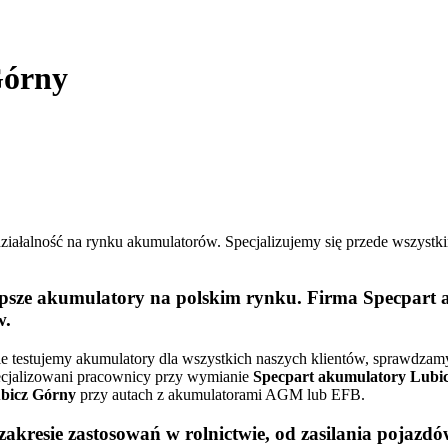
Górny
 działalność na rynku akumulatorów. Specjalizujemy się przede wszyst
psze akumulatory na polskim rynku. Firma
Specpart 
w.
ie testujemy akumulatory dla wszystkich naszych klientów, sprawdza
cjalizowani pracownicy przy wymianie
Specpart akumulatory Lubi
bicz Górny
przy autach z akumulatorami AGM lub EFB.
kresie zastosowań w rolnictwie, od zasilania pojazdów