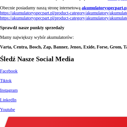
Obecnie posiadamy naszą stronę internetową
akumulatoryspecpart.p
https://akumulatoryspecpart.pl/product-category/akumulatory/akumula
https://akumulatoryspecpart.pl/product-category/akumulatory/akumula
Sprawdź nasze punkty sprzedaży
Mamy największy wybór akumulatorów:
Varta, Centra, Bosch, Zap, Banner, Jenox, Exide, Forse, Grom,
Śledź Nasze Social Media
Facebook
Tiktok
Instagram
LinkedIn
Youtube