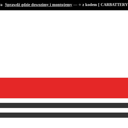
Sprawdź gdzie dowozimy i montujemy
— ⭐
z kodem [ CARBATTERY ] t