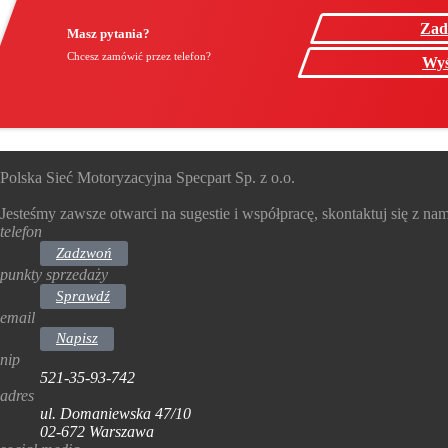
Zad
Masz pytania?
Chcesz zamówić przez telefon?
Wyś
Polska Sieć Motoryzacyjna Specpart Sp. z o.o.
Jesteśmy zawsze otwarci na sugestie i współpracę, skontaktuj się z nam
telefon
Zadzwoń
punkty sprzedaży
Sprawdź
email
Napisz
nip
521-35-93-742
adres
ul. Domaniewska 47/10
02-672 Warszawa