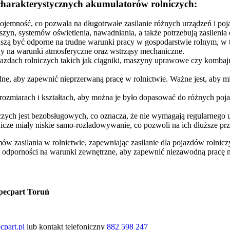
 charakterystycznych akumulatorów rolniczych:
jemność, co pozwala na długotrwałe zasilanie różnych urządzeń i poj
szyn, systemów oświetlenia, nawadniania, a także potrzebują zasilenia
zą być odporne na trudne warunki pracy w gospodarstwie rolnym, w tym
ny na warunki atmosferyczne oraz wstrząsy mechaniczne.
dach rolniczych takich jak ciągniki, maszyny uprawowe czy kombajny
e, aby zapewnić nieprzerwaną pracę w rolnictwie. Ważne jest, aby mi
rozmiarach i kształtach, aby można je było dopasować do różnych po
zych jest bezobsługowych, co oznacza, że nie wymagają regularnego uz
nicze miały niskie samo-rozładowywanie, co pozwoli na ich dłuższe p
 zasilania w rolnictwie, zapewniając zasilanie dla pojazdów rolnic
 i odporności na warunki zewnętrzne, aby zapewnić niezawodną pracę 
pecpart Toruń
cpart.pl
lub kontakt telefoniczny
882 598 247