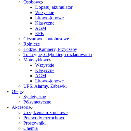
Osobowe
Dopasuj akumulator
Wszystkie
Litowo-jonowe
Klasyczne
AGM
EFB
Ciężarowe i autobusowe
Rolnicze
Łodzie, Kampery, Przyczepy
Trakcyjne, Głębokiego rozładowania
Motocyklowe
Wszystkie
Klasyczne
AGM
Litowo-jonowe
UPS, Alarmy, Zabawki
Oleje
Syntetyczne
Półsyntetyczne
Akcesoria
Urządzenia rozruchowe
Przewody rozruchowe
Prostowniki
Chemia