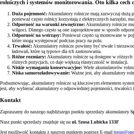
rolniczych i systemów monitorowania. Oto kilka cech
Duża pojemność:
Akumulatory rolnicze mają zazwyczaj dużą po
ponieważ często rolnicy korzystają z elektrycznych narzędzi, ma
Odporność na warunki zewnętrzne:
Akumulatory rolnicze mus
wilgoci. Dlatego często są one zaprojektowane w sposób odpor
Odporność na wstrząsy:
Ponieważ często są montowane w pojaz
które mogą występować podczas pracy na polu.
Trwałość:
Akumulatory rolnicze powinny być trwałe i niezawodn
ładowań, które są typowe dla ich zastosowania.
Różne rozmiary:
Akumulatory rolnicze są dostępne w różnych 
różnych pozycjach, co daje większą elastyczność w instalacji.
Niskie wymagania konserwacyjne:
Wiele akumulatorów rolnic
Niska samorozładowywanie:
Ważne jest, aby akumulatory rol
Podsumowując, akumulatory rolnicze są kluczowym elementem systemów
jest, aby wybierać akumulatory o odpowiedniej pojemności, trwałości
Kontakt
Zapraszamy do naszego najbliższego punktu sprzedaży akumulatory
S
Nasz punkt sprzedaży znajduje się na
ul. Szosa Lubicka 133F
Jest możliwość kontaktu z naszym punktem poprzez E-mail
torun@spe