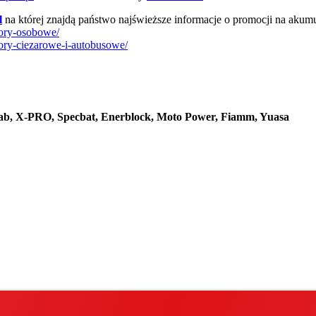
l
na której znajdą państwo najświeższe informacje o promocji na akum
tory-osobowe/
tory-ciezarowe-i-autobusowe/
 Tab, X-PRO, Specbat, Enerblock, Moto Power, Fiamm, Yuasa