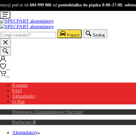
ycji pod nr tel
604 999 006
od
poniedziałku do piątku 8:00–17:00
,
sobota 9
Pojazd
Szukaj
0
0
Kontakt
FAQ
Aktualności
O Nas
Pogotowie Akumulatorowe Specpart
Porównaj:
0
Akumulatory