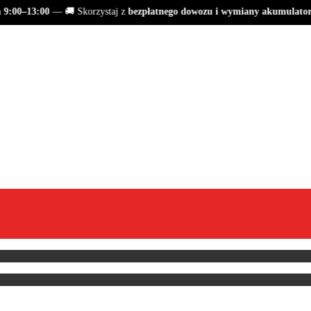
:00–13:00
— 🚚 Skorzystaj z
bezpłatnego dowozu i wymiany akumulatora