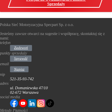
Sprzedaży
Polska Sieć Motoryzacyjna Specpart Sp. z o.o.
Jesteśmy zawsze otwarci na sugestie i współpracę, skontaktuj się z
nami:
telefon
Zadzwoń
punkty sprzedaży
Sprawdź
email
Napisz
nip
521-35-93-742
adres
ul. Domaniewska 47/10
02-672 Warszawa
social media
Metody Płatności