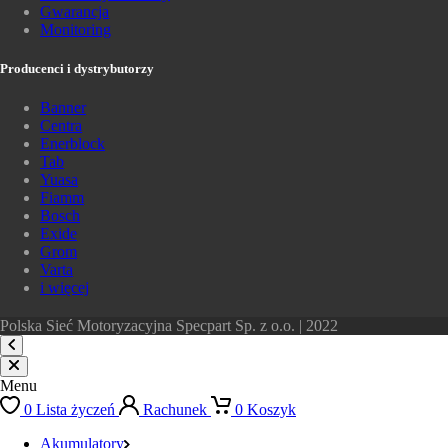
Gwarancja
Monitoring
Producenci i dystrybutorzy
Banner
Centra
Enerblock
Tab
Yuasa
Fiamm
Bosch
Exide
Grom
Varta
i więcej
Polska Sieć Motoryzacyjna Specpart Sp. z o.o. | 2022
Menu
0
Lista życzeń
Rachunek
0
Koszyk
Akumulatory