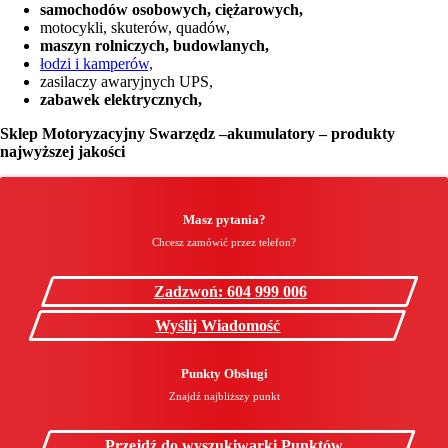
samochodów osobowych, ciężarowych,
motocykli, skuterów, quadów,
maszyn rolniczych, budowlanych,
łodzi i kamperów,
zasilaczy awaryjnych UPS,
zabawek elektrycznych,
Sklep Motoryzacyjny Swarzędz –akumulatory – produkty
najwyższej jakości
Masz pytania?
Chcesz zamówić przez telefon?
Zadzwoń: 604 999 006
Wyślij Wiadomość
Punkty Obsługi
Znajdź najbliższy punkt
Przejdź do wyszukiwarki Punktów