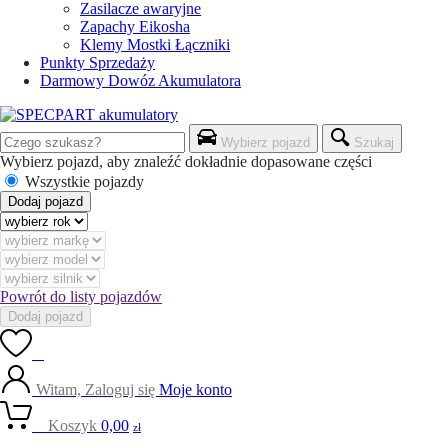
Zasilacze awaryjne
Zapachy Eikosha
Klemy Mostki Łączniki
Punkty Sprzedaży
Darmowy Dowóz Akumulatora
Wybierz pojazd
Szukaj
Wybierz pojazd, aby znaleźć dokładnie dopasowane części
Wszystkie pojazdy
Dodaj pojazd
Powrót do listy pojazdów
Dodaj pojazd
0
Witam, Zaloguj się
Moje konto
0
Koszyk
0,00
zł