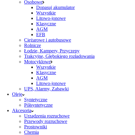
Osobowe
Dopasuj akumulator
Wszystkie
Litowo-jonowe
Klasyczne
AGM
EFB
Ciężarowe i autobusowe
Rolnicze
Łodzie, Kampery, Przyczepy
Trakcyjne, Głębokiego rozładowania
Motocyklowe
Wszystkie
Klasyczne
AGM
Litowo-jonowe
UPS, Alarmy, Zabawki
Oleje
Syntetyczne
Półsyntetyczne
Akcesoria
Urządzenia rozruchowe
Przewody rozruchowe
Prostowniki
Chemia