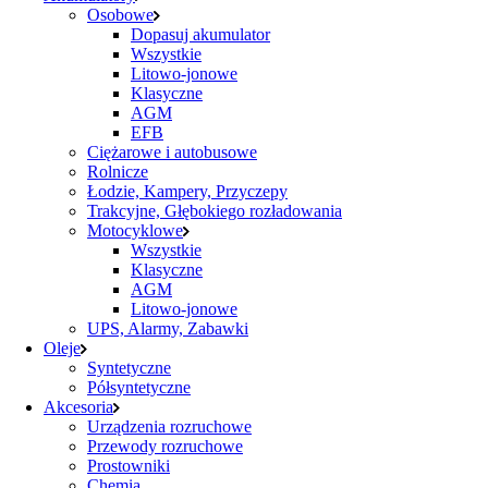
Osobowe
Dopasuj akumulator
Wszystkie
Litowo-jonowe
Klasyczne
AGM
EFB
Ciężarowe i autobusowe
Rolnicze
Łodzie, Kampery, Przyczepy
Trakcyjne, Głębokiego rozładowania
Motocyklowe
Wszystkie
Klasyczne
AGM
Litowo-jonowe
UPS, Alarmy, Zabawki
Oleje
Syntetyczne
Półsyntetyczne
Akcesoria
Urządzenia rozruchowe
Przewody rozruchowe
Prostowniki
Chemia