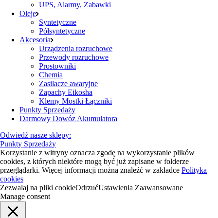
UPS, Alarmy, Zabawki
Oleje
Syntetyczne
Półsyntetyczne
Akcesoria
Urządzenia rozruchowe
Przewody rozruchowe
Prostowniki
Chemia
Zasilacze awaryjne
Zapachy Eikosha
Klemy Mostki Łączniki
Punkty Sprzedaży
Darmowy Dowóz Akumulatora
Odwiedź nasze sklepy:
Punkty Sprzedaży
Korzystanie z witryny oznacza zgodę na wykorzystanie plików
cookies, z których niektóre mogą być już zapisane w folderze
przeglądarki. Więcej informacji można znaleźć w zakładce
Polityka
cookies
Zezwalaj na pliki cookie
Odrzuć
Ustawienia Zaawansowane
Manage consent