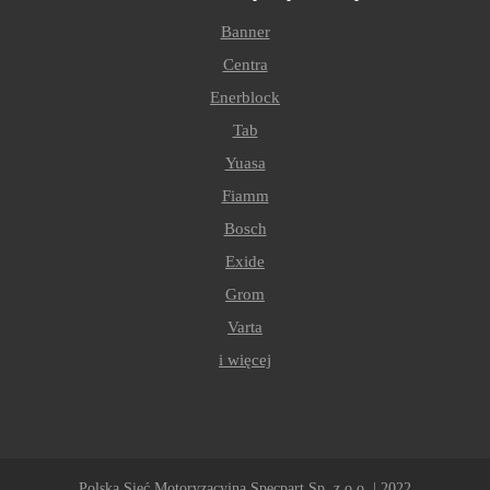
Banner
Centra
Enerblock
Tab
Yuasa
Fiamm
Bosch
Exide
Grom
Varta
i więcej
Polska Sieć Motoryzacyjna Specpart Sp. z o.o. | 2022