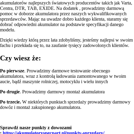
akumulatorów najlepszych światowych producentów takich jak Varta,
Centra, DTR, TAB, EXIDE. Na dodatek , prowadzimy darmową
pomoc w doborze akumulatora przez naszych wykwalifikowanych
sprzedawców. Mając na uwadze dobro każdego klienta, staramy się
dobrać odpowiedni akumulator na podstawie specyfikacji danego
modelu.
Dzięki wiedzy którą przez lata zdobyliśmy, jesteśmy najlepsi w swoim
fachu i przekłada się to, na zaufanie tysięcy zadowolonych klientów.
Czy wiesz że:
Po pierwsze
. Prowadzimy darmowe testowanie obecnego
akumulatora, wraz z kontrolą ładowania zamontowanego w twoim
aucie, bądź maszynie rolniczej, motocyklu i wielu innych
Po drugie
. Prowadzimy darmowy montaż akumulatora
Po trzecie.
W niektórych punktach sprzedaży prowadzimy darmowy
dowóz i montaż zakupionego akumulatora.
Sprawdź nasze punkty z dowozami
:
https://akumulatoryspecpart.pl/punkty-sprzedazy/