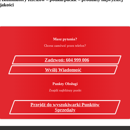
jakości
Masz pytania?
Chcesz zamówić przez telefon?
Zadzwoń: 604 999 006
Wyślij Wiadomość
Punkty Obsługi
Znajdź najbliższy punkt
Przejdź do wyszukiwarki Punktów
Sprzedaży