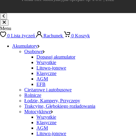
Menu
0
Lista życzeń
Rachunek
0
Koszyk
Akumulatory
Osobowe
Dopasuj akumulator
Wszystkie
Litowo-jonowe
Klasyczne
AGM
EFB
Ciężarowe i autobusowe
Rolnicze
Łodzie, Kampery, Przyczepy
Trakcyjne, Głębokiego rozładowania
Motocyklowe
Wszystkie
Klasyczne
AGM
Litowo-jonowe