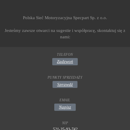
Polska Sieć Motoryzacyjna Specpart Sp. z o.o.
Jesteśmy zawsze otwarci na sugestie i współpracę, skontaktuj się z
nami:
TELEFON
Zadzwoń
PUNKTY SPRZEDAŻY
Sprawdź
EMAIL
Napisz
NIP
521-35-93-742