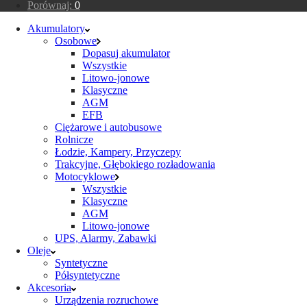
Porównaj:
0
Akumulatory
Osobowe
Dopasuj akumulator
Wszystkie
Litowo-jonowe
Klasyczne
AGM
EFB
Ciężarowe i autobusowe
Rolnicze
Łodzie, Kampery, Przyczepy
Trakcyjne, Głębokiego rozładowania
Motocyklowe
Wszystkie
Klasyczne
AGM
Litowo-jonowe
UPS, Alarmy, Zabawki
Oleje
Syntetyczne
Półsyntetyczne
Akcesoria
Urządzenia rozruchowe