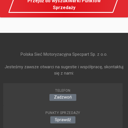
Przejdź do wyszukiwarki Punktów
Sprzedaży
Polska Sieć Motoryzacyjna Specpart Sp. z o.o.
Jesteśmy zawsze otwarci na sugestie i współpracę, skontaktuj
się z nami:
TELEFON
Zadzwoń
PUNKTY SPRZEDAŻY
Sprawdź